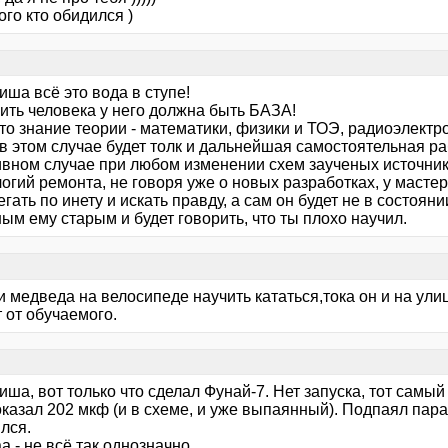
ого кто обидился )
ша всё это вода в ступе!
ить человека у него должна быть БАЗА!
то знание теории - математики, физики и ТОЭ, радиоэлектр
в этом случае будет толк и дальнейшая самостоятельная ра
ивном случае при любом изменении схем заученых источни
огий ремонта, не говоря уже о новых разработках, у мастер
егать по инету и искать правду, а сам он будет не в состоя
ым ему старым и будет говорить, что ты плохо научил.
 медведа на велосипеде научить кататься,тока он и на улиц
 от обучаемого.
ша, вот только что сделал Фунай-7. Нет запуска, тот самы
оказал 202 мкф (и в схеме, и уже выпаянный). Подпаял пара
лся.
а - не всё так однозначно.