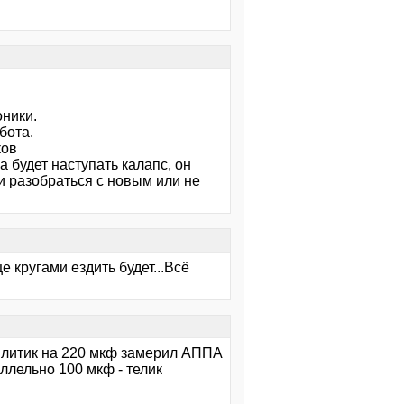
оники.
бота.
ков
а будет наступать калапс, он
нии разобраться с новым или не
е кругами ездить будет...Всё
й литик на 220 мкф замерил АППА
ллельно 100 мкф - телик