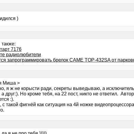
идился )
 также:
тарт 7176
те радиолюбители
тся запрограммировать брелок CAME TOP-432SA от парков
я Миша >
о, я ж не корысти ради, секреты выведываю, а исключитель
, а друг:). Но кроме тебя, на 22 пост, никто не ответил. Авт
тся :).
, с такой фигнёй как ситуация на 4й ножке видеопроцессора
о.
 да я не про тебя )))))