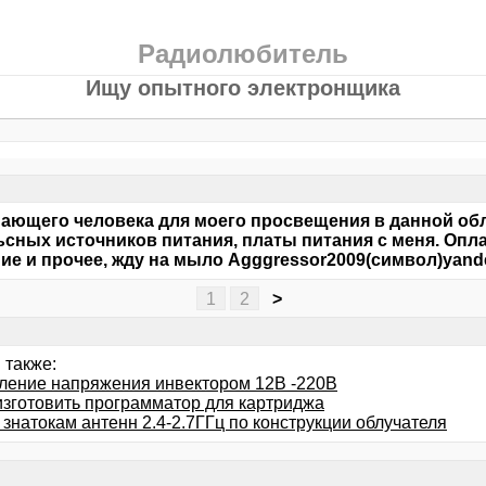
Радиолюбитель
Ищу опытного электронщика
ающего человека для моего просвещения в данной обл
сных источников питания, платы питания с меня. Опла
ие и прочее, жду на мыло Agggressor2009(символ)yande
1
2
>
 также:
ление напряжения инвектором 12В -220В
изготовить программатор для картриджа
знатокам антенн 2.4-2.7ГГц по конструкции облучателя