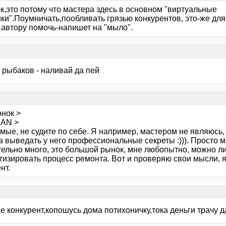
к,это потому что мастера здесь в основном "виртуальные
ки".Поумничать,пообливать грязью конкурентов, это-же для
 автору помочь-напишет на "мыло".
у рыбаков - наливай да пей
онок >
AN >
мые, не судите по себе. Я например, мастером не являюсь,
 выведать у него профессиональные секреты :))). Просто м
тельно много, это большой рынок, мне любопытно, можно ли
тизировать процесс ремонта. Вот и проверяю свои мысли, я
нт.
не конкурент,копошусь дома потихоничку,тока деньги трачу