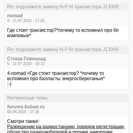
Re: подскажите замену N-P-N транзистора J13009
nomad
4 - 11.07.2010 - 17:02
Где стоит транзистор?*почему то вспомнил про бп
комповые*
Re: подскажите замену N-P-N транзистора J13009
Стоша Говназад
5 - 11.07.2010 - 19:13
4-nomad >Где стоит транзистор? *почему то
вспомнил про балласты энергосбереганые*
:-)
Интересные темы
forums-kuban.ru
08.08.2026 - 17:26
Смотри также:
Разрешение на радиостанцию, порядок регистрации,
общество радиолюбителей и прочие заморочки.