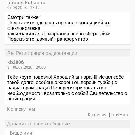
forums-kuban.ru
07.08.2026 - 18:17
Смотри также:
Подскажите, где взять провод с изоляцией из
стекловолокна
как избавиться от маргания энергозберегайки
Подскажите, дачный транформатор
Re: Регистрация радиостанции
kb2006
1 - 05.07.2010 - 20:09
Тебе круто повезло! Хороший аппарат!!! Искал себе
такой долго, особенно хорош он версии турбо ( с
радиатором сзади) Перерегистрировать нет
необходимости, вози только с собой Свидетельство о
регистрации
К списку тем
К списку форумов
Добавить новое сообщение
Ваше имя: