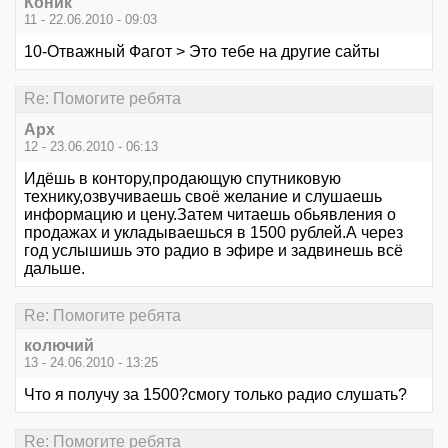
Коник
11 - 22.06.2010 - 09:03
10-Отважный Фагот > Это тебе на другие сайты
Re: Помогите ребята
Арх
12 - 23.06.2010 - 06:13
Идёшь в контору,продающую спутниковую
технику,озвучиваешь своё желание и слушаешь
информацию и цену.Затем читаешь обьявления о
продажах и укладываешься в 1500 рублей.А через
год услышишь это радио в эфире и задвинешь всё
дальше.
Re: Помогите ребята
колючий
13 - 24.06.2010 - 13:25
Что я получу за 1500?смогу только радио слушать?
Re: Помогите ребята