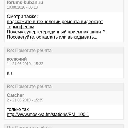
forums-kuban.ru
10.08.2026 - 03:18
Смотри также:
подскажите в технологии ремонта видеокарт
термофеном
Почему супергетеродинный приемник шипит?
Посоветуйте, оставлять или выкидывать...
Re: Помогите ребята
колючий
1 - 21.06.2010 - 15:32
ап
Re: Помогите ребята
Catcher
2 - 21.06.2010 - 15:35
только так
http://www.moskva.fm/stations/FM_100.1
Re: Помогите ребята