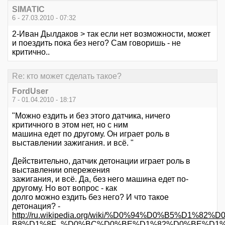
SIMATIC
6 - 27.03.2010 - 07:32
2-Иван Дылдаков > так если нет возможности, может
и поездить пока без него? Сам говоришь - не
критично..
Re: кто может сделать такое?
FordUser
7 - 01.04.2010 - 18:17
"Можно ездить и без этого датчика, ничего
критичного в этом нет, но с ним
машина едет по другому. Он играет роль в
выставлении зажигания. и всё. "
Действительно, датчик детонации играет роль в
выставлении опережения
зажигания, и всё. Да, без него машина едет по-
другому. Но вот вопрос - как
долго можно ездить без него? И что такое
детонация? -
http://ru.wikipedia.org/wiki/%D0%94%D0%B5%D1
B8%D1%8F_%D0%BC%D0%BE%D1%82%D0%BE%D1