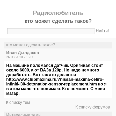
Радиолюбитель
кто может сделать такое?
Найти!
кто может сделать такое?
Иван Дылдаков
26.03.2010 - 16:00
На машине поломался датчик. Оригинал стоит
около 6000, а от ВАЗа 120р. Но надо немного
доработать. Вот как это делается
http://www.clubmaxima.ru/?nissan-maxima-cefiro-
infiniti-i30-detonation-sensor-replacement.htm
но я
в этом мало что понимаю. Кто поможет. С меня
магар.
К списку тем
К списку форумов
Интересные темы