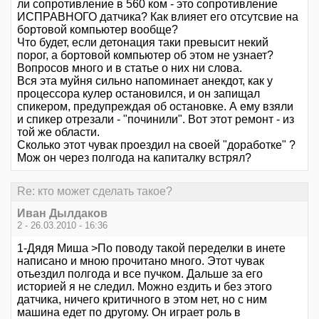
ли сопротивление в 560 ком - это сопротивление
ИСПРАВНОГО датчика? Как влияет его отсутсвие на
бортовой компьютер вообще?
Что будет, если детонация таки превысит некий
порог, а бортовой компьютер об этом не узнает?
Вопросов много и в статье о них ни слова.
Вся эта муйня сильно напоминает анекдот, как у
процессора кулер остановился, и он запищал
спикером, предупреждая об остановке. А ему взяли
и спикер отрезали - "починили". Вот этот ремонт - из
той же области.
Сколько этот чувак проездил на своей "доработке" ?
Мож он через полгода на капиталку встрял?
Re: кто может сделать такое?
Иван Дылдаков
2 - 26.03.2010 - 16:36
1-Дядя Миша >По поводу такой переделки в инете
написано и мною прочитано много. Этот чувак
отьездил полгода и все пучком. Дальше за его
историей я не следил. Можно ездить и без этого
датчика, ничего критичного в этом нет, но с ним
машина едет по другому. Он играет роль в