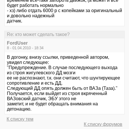
временем всё-таки запороть движок, (а может и всё
будет работать нормально
- хз) либо отдать 6000 р с копейками за оригинальный
и довольно надежный
датчик.
Re: кто может сделать такое?
FordUser
8 - 01.04.2010 - 18:34
В догонку, внизу ссылки, приведенной автором,
увидел следующее:
"Предупреждение. В случае последующего выхода
из строя жигулевского ДД мозги
ее не распознают, т.к. они считают, что шунтирующее
сопротивление и есть ДД.
Следующий ДД опять должен быть от ВАЗа (Таза)."
Получается, если выйдет из строя вкряченный
ВАЗовский датчик, ЭБУ этого не
заметит, и не будет обращать внимания на
детонацию.
К списку тем
К списку форумов