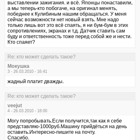
выставлении зажигания. и всё. Японцы понаставили,
а мы теперь-кто побогаче, на оригинал менять,
победнее к Кулибиным нашим обращаться. У меня
сейчас возможности нет новый взять. Мне надо
только лишь вот это всё спаять, я ни бум-бум в этих
сопротивлениях, экранах и т.д. Датчик ставить сам
буду и ответственность тоже перед собой же и нести.
Кто спаяет?
Re: кто может сделать такое?
Мокушка
3 - 26.03.2010 - 16:41
жадный платит дважды.
Re: кто может сделать такое?
veejut
4 - 26.03.2010 - 18:00
Могу попробывать.Если получится,так как я себе
представляю-1000руб.Машину прийдёться на день
оставить.Интересно-пишите на почту.
Спасибо.