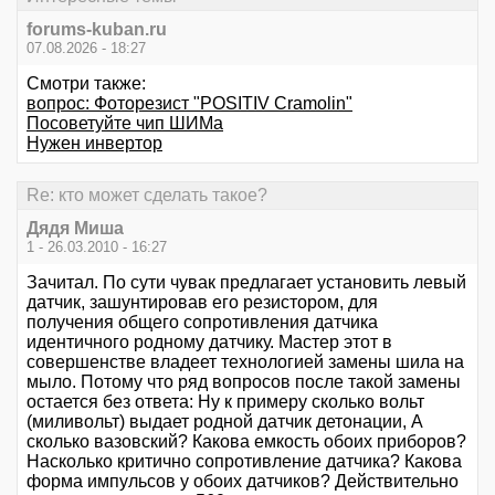
forums-kuban.ru
07.08.2026 - 18:27
Смотри также:
вопрос: Фоторезист "POSITIV Cramolin"
Посоветуйте чип ШИМа
Нужен инвертор
Re: кто может сделать такое?
Дядя Миша
1 - 26.03.2010 - 16:27
Зачитал. По сути чувак предлагает установить левый
датчик, зашунтировав его резистором, для
получения общего сопротивления датчика
идентичного родному датчику. Мастер этот в
совершенстве владеет технологией замены шила на
мыло. Потому что ряд вопросов после такой замены
остается без ответа: Ну к примеру сколько вольт
(миливольт) выдает родной датчик детонации, А
сколько вазовский? Какова емкость обоих приборов?
Насколько критично сопротивление датчика? Какова
форма импульсов у обоих датчиков? Действительно