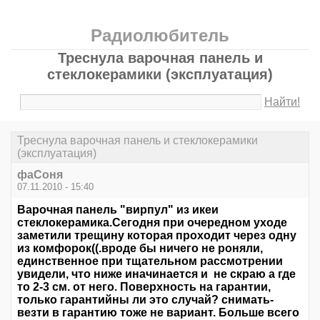
Радиолюбитель
Треснула варочная панель и
стеклокерамики (эксплуатация)
Найти!
Треснула варочная панель и стеклокерамики
(эксплуатация)
фаСоня
07.11.2010 - 15:40
Варочная панель "вирпул" из икеи
стеклокерамика.Сегодня при очередном уходе
заметили трещину которая проходит через одну
из комфорок((.вроде бы ничего не роняли,
единственное при тщательном рассмотрении
увидели, что ниже иначинается и не скраю а где
то 2-3 см. от него. Поверхность на гарантии,
только гарантийны ли это случай? снимать-
везти в гарантию тоже не вариант. Больше всего