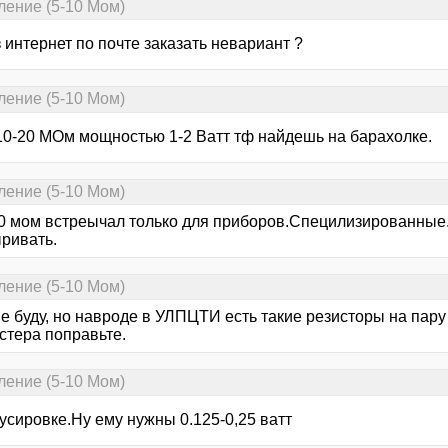
ление (5-10 Мом)
 интернет по почте заказать невариант ?
ление (5-10 Мом)
-10-20 МОм мощностью 1-2 Ватт тф найдешь на барахолке.
ление (5-10 Мом)
10 мом встреычал только для приборов.Специлизированные
ривать.
ление (5-10 Мом)
е буду, но навроде в УЛПЦТИ есть такие резисторы на пару 
стера поправьте.
ление (5-10 Мом)
усировке.Ну ему нужны 0.125-0,25 ватт