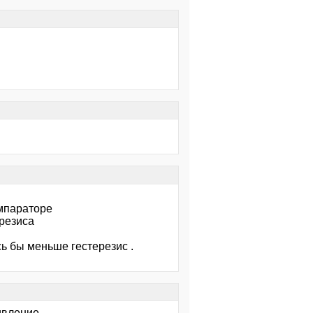
омпараторе
резиса
сь бы меньше гестерезис .
ивление