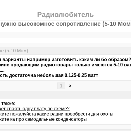
Радиолюбитель
нужно высокомное сопротивление (5-10 Мом
е (5-10 Мом)
и варианты например изготовить каким ли бо образом
зине продающим радиотовары только имеются 5-10 ват
...
ть достаточна небольшая 0.125-0,25 ватт
1
>
 также:
ет спаять одну плату по схеме?
жите пожалуйста какие рации преобрести для охоты
жите ка про самодельные конденсаторы