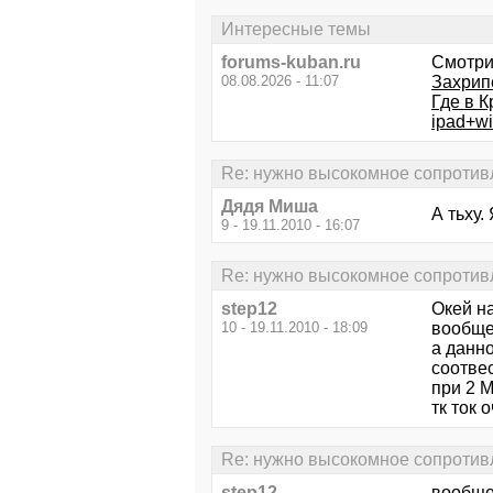
Интересные темы
forums-kuban.ru
Смотри
08.08.2026 - 11:07
Захрип
Где в 
ipad+wi
Re: нужно высокомное сопротив
Дядя Миша
А тьху
9 - 19.11.2010 - 16:07
Re: нужно высокомное сопротив
step12
Окей н
10 - 19.11.2010 - 18:09
вообще
а данн
соотве
при 2 М
тк ток
Re: нужно высокомное сопротив
step12
вообще