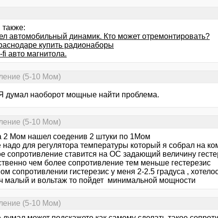
 также:
ел автомобильный динамик. Кто может отремонтировать?
Краснодаре купить радионаборы
-fi авто магнитола.
ление (5-10 Мом)
. Я думал наоборот мощные найти проблема.
ление (5-10 Мом)
а 2 Мом нашел соеденив 2 штуки по 1Мом
 надо для регулятора температуры который я собрал на к
ое сопротивление ставится на ОС задающий величину гесте
ственно чем более сопротивление тем меньше гестерезис
ом сопротивлении гистерезис у меня 2-2.5 градуса , хотело
 оч малый и вольтаж то пойдет минимальной мощности
ление (5-10 Мом)
 думал может подскажете как самому сделать такое сопрот