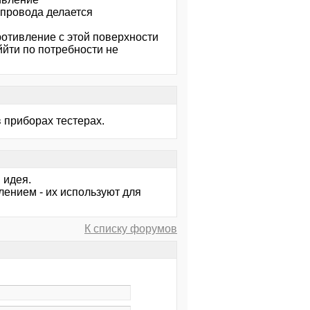
провода делается
ротивление с этой поверхности
ййти по потребности не
 приборах тестерах.
 идея.
лением - их используют для
К списку форумов