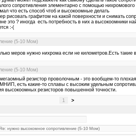
алого сопротивления элементарно с помощью нихромового 
мал что есть способ чтоб и высокоомные делать
ер рисовать графитом на какой поверхности и снимать соп
не это ? иногда есть потребность в них а высокоомники на
тся :-(
ление (5-10 Мом)
лько меров нужно нихрома если не километров.Есть такие в
ление (5-10 Мом)
 мегаомный резистор проволочным - это вообщем-то плохая
ЕМНИП, есть какие-то сплавы с высоким удельным сопротив
ия высокоомных резисторов повышенной точности.
1
>