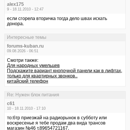
alex175
9 - 18.11.2010 - 12:47
если сгорела вторичка тогда дело швах искать
донора.
Интересные темы
forums-kuban.ru
09.08.2026 - 06:51
Смотри также:
Для народных умельцев
Подскажите вариант кнопочной панели как в лифтах,
только для квартирных звонков..
китайский телефон
Re: Нужен блок питания
с61
10 - 18.11.2010 - 17:10
то:бтр приезжай на радиорынок в субботу или
воскресенье я тебе продам два вида трансов
магазин №46 т.89654721167.