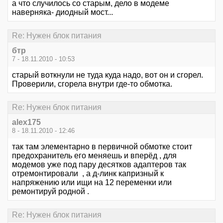
а что случилось со старым, дело в модеме
наверняка- диодный мост...
Re: Нужен блок питания
бтр
7 - 18.11.2010 - 10:53
старый воткнули не туда куда надо, вот он и сгорел.
Проверили, сгорела внутри где-то обмотка.
Re: Нужен блок питания
alex175
8 - 18.11.2010 - 12:46
так там элементарно в первичной обмотке стоит
предохранитель его меняешь и вперёд , для
модемов уже под пару десятков адаптеров так
отремонтировали , а д-линк капризный к
напряжению или ищи на 12 переменки или
ремонтируй родной .
Re: Нужен блок питания