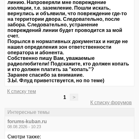
линию. Напроверяли мне повреждение
изоляции, т.е. заземление. Пошли искать,
вернулись и объявили, что повреждение где-то
на территории двора. Следовательно, после
забора. Следовательно, устранение
повреждений линии будет проводится за мой
счет.
Порылся в нормативных документах и нигде не
нашел определения зон ответственности
оператора и абонента.
Собственно пишу Вам, уважаемые
радиолюбители! Подскажите, кто должен копать
и кто должен платить за "копать"?
Заранее спасибо за внимание.
З.Ы. Флуд приветствуется, но по теме)
К списку тем
1
>
К списку форумов
Интересные темы
forums-kuban.ru
08.08.2026 - 10:23
Смотри также: