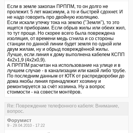
Если в земле закопан ПРППМ, то он долго не
пролежит. 5 лет максимум, а то и быстрей сдохнет. И
не надо говорить про двойную изоляцию.
Если искали утечку тока на землю ("Земля"), то это
ищется приборами. Если обрыв жилы или обеих жил,
то тут проще. Но скорее всего была повреждена
изоляция, от времени медь сгнила и со стороны
станции по данной линии будет земля по одной или
двум жилам, ну и обрыд повреждённой жилы.
Лучше, если линия к дому выполнена кабелем КСПП
4х2х1,9 (4х2х0,9).
А ПРППМ расчитан на использование на улице и в
лучшем случае - в канализации или какой либо трубе.
По последним данным от ЮТК от распредкоробки до
дома якобы линия принадлежит хозяину и
ремонтируется за счёт хозяина. Ну а вопрос
стоимости - на совести монтёров.
Re: Повреждение телефонного кабеля: Внимание,
вопрос.
Форумист
9 - 29.04.2010 - 17:22