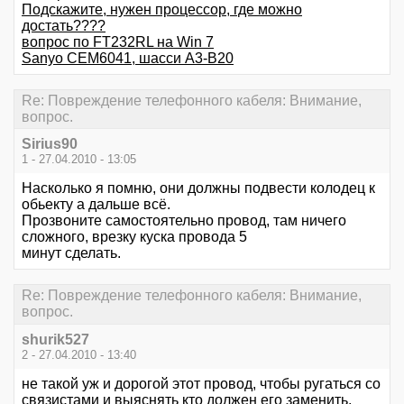
Подскажите, нужен процессор, где можно
достать????
вопрос по FT232RL на Win 7
Sanyo CEM6041, шасси А3-В20
Re: Повреждение телефонного кабеля: Внимание,
вопрос.
Sirius90
1 - 27.04.2010 - 13:05
Насколько я помню, они должны подвести колодец к
обьекту а дальше всё.
Прозвоните самостоятельно провод, там ничего
сложного, врезку куска провода 5
минут сделать.
Re: Повреждение телефонного кабеля: Внимание,
вопрос.
shurik527
2 - 27.04.2010 - 13:40
не такой уж и дорогой этот провод, чтобы ругаться со
связистами и выяснять кто должен его заменить.