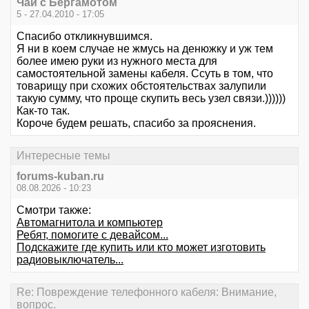
Чай с Бергамотом
5 - 27.04.2010 - 17:05
Спасибо откликнувшимся.
Я ни в коем случае не жмусь на денюжку и уж тем
более имею руки из нужного места для
самостоятельной замены кабеля. Ссуть в том, что
товарищу при схожих обстоятельствах залупили
такую сумму, что проще скупить весь узел связи.))))))
Как-то так.
Короче будем решать, спасибо за прояснения.
Интересные темы
forums-kuban.ru
08.08.2026 - 10:23
Смотри также:
Автомагнитола и компьютер
Ребят, помогите с девайсом...
Подскажите где купить или кто может изготовить
радиовыключатель...
Re: Повреждение телефонного кабеля: Внимание,
вопрос.