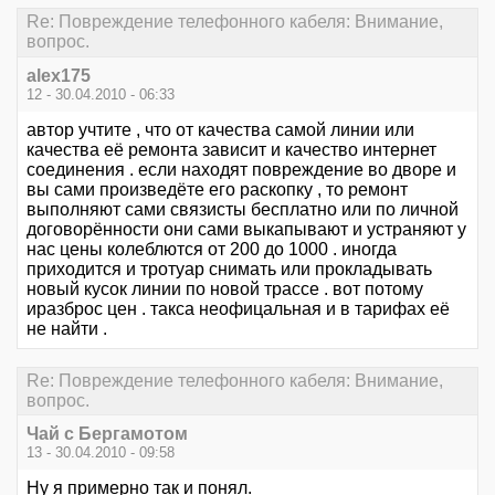
Re: Повреждение телефонного кабеля: Внимание,
вопрос.
alex175
12 - 30.04.2010 - 06:33
автор учтите , что от качества самой линии или
качества её ремонта зависит и качество интернет
соединения . если находят повреждение во дворе и
вы сами произведёте его раскопку , то ремонт
выполняют сами связисты бесплатно или по личной
договорённости они сами выкапывают и устраняют у
нас цены колеблются от 200 до 1000 . иногда
приходится и тротуар снимать или прокладывать
новый кусок линии по новой трассе . вот потому
иразброс цен . такса неофицальная и в тарифах её
не найти .
Re: Повреждение телефонного кабеля: Внимание,
вопрос.
Чай с Бергамотом
13 - 30.04.2010 - 09:58
Ну я примерно так и понял.