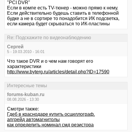
"PCI DVR"
Если в компе есть TV-тюнер - можно прямо к нему.
Если действительно будешь ставить в телефонной
будке а не в сортире то понадобится ИК подсветка,
если камера будет скрываться то ИК-пластины
Re: Подскажите по видеонаблюдению
Серrей
5 - 19.03.2010 - 16:01
Что такое DVR и о чем нам говорят его
характеристики
http://www.byterg.ru/articles/detail.php?ID=17590
Интересные темы
forums-kuban.ru
08.08.2026 - 13:30
Смотри также:
Гдеб в краснодаре купить осциллограф.
апгрейд автомагнитолы
как определить номинал смд резистора