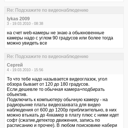
Re: Подскажите по видеонаблюдению
lykas 2009
3 - 19.03.2010 - 08:38
на счет web-камеры не знаю а обыкновенные
камеры надо с углом 90 градусов или более тогда
можно увидеть все
Re: Подскажите по видеонаблюдению
Серrей
4 - 19.03.2010 - 15:56
То что тебе надо называется видеоглазок, угол
обзора бывает от 120 до 180 градусов.
Если дешевле то обычная камера+подбирать
объектив.
Подключить к компьютеру обычную камеру - на
радиорынке платы видеозахвата для видео
наблюдения от 600 до 1200р приблизительно, в них
можно втыкать до 4хкамер в плату плюс с ними идет
софт (сжатие,детектор движения, запись по
расписанию и прочее). В любом поисковике набери