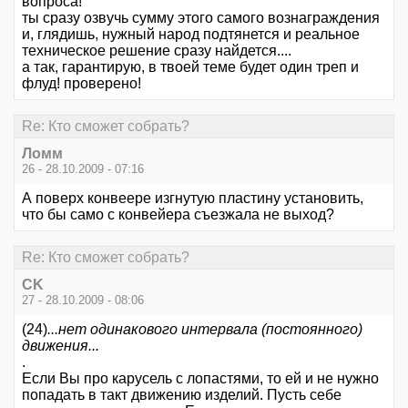
вопроса!
ты сразу озвучь сумму этого самого вознаграждения
и, глядишь, нужный народ подтянется и реальное
техническое решение сразу найдется....
а так, гарантирую, в твоей теме будет один треп и
флуд! проверено!
Re: Кто сможет собрать?
Ломм
26 - 28.10.2009 - 07:16
А поверх конвеере изгнутую пластину установить,
что бы само с конвейера съезжала не выход?
Re: Кто сможет собрать?
CK
27 - 28.10.2009 - 08:06
(24)
...нет одинакового интервала (постоянного)
движения...
.
Если Вы про карусель с лопастями, то ей и не нужно
попадать в такт движению изделий. Пусть себе