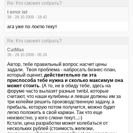
Re: Кто сможет собрать?
t error ist
38 - 28.10.2009 - 18:42
ага уже по локтю текут
Re: Кто сможет собрать?
CatMax
39 - 29.10.2009 - 05:24
Автор, тебе правильный вопрос насчет цены
задали. Твоя проблема - набросать бизнес-план,
который оценит,
действительно ли эта
приспособа тебе нужна и сколько максимум она
может стоить
. (А то, не в обиду тебе, здесь на
форуме часто вылазят разные типЫ, которые
считают, что наши кулибины и левши должны им за
три копейки решить производственную задачу, а
прибыль, которую потом получится, можно будет
легко положить в свой карман. Так что еще
неизвестно, у кого слюни текут...;-)
Кстати, цена разработки может колебаться от
нескольких рублей (стоимость железки,