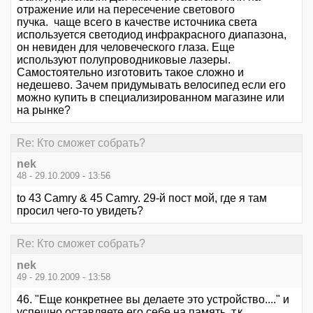
отражение или на пересечение светового
пучка. чаще всего в качестве источника света
используется светодиод инфракрасного диапазона,
он невиден для человеческого глаза. Еще
используют полупроводниковые лазеры.
Самостоятельно изготовить такое сложно и
недешево. Зачем придумывать велосипед если его
можно купить в специализированном магазине или
на рынке?
Re: Кто сможет собрать?
nek
48 - 29.10.2009 - 13:56
to 43 Camry & 45 Camry. 29-й пост мой, где я там
просил чего-то увидеть?
Re: Кто сможет собрать?
nek
49 - 29.10.2009 - 13:58
46. "Еще конкретнее вы делаете это устройство...." и
успешно оставляете его себе на память, т.к.