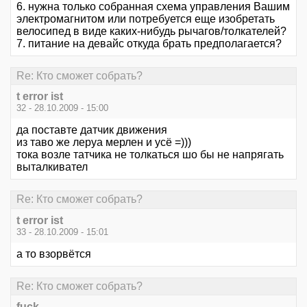
6. нужна только собранная схема управления Вашим
электромагнитом или потребуется еще изобретать
велосипед в виде каких-нибудь рычагов/толкателей?
7. питание на девайс откуда брать предполагается?
Re: Кто сможет собрать?
t error ist
32 - 28.10.2009 - 15:00
да поставте датчик движения
из таво же леруа мерлен и усё =)))
тока возле татчика не толкаться шо бы не напрягать
выталкивател
Re: Кто сможет собрать?
t error ist
33 - 28.10.2009 - 15:01
а то взорвётся
Re: Кто сможет собрать?
fuck