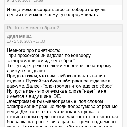
9 - 27.10.2009 - 16:56
И еще можеш собрать агрегат собери получиш
деньги не можеш к чему тут остроумничать.
Re: Кто сможет собрать?
Дядя Миша
10 - 27.10.2009 - 17:00
Немного про понятность:
"при прохождении изделия по конвееру
электромагнитом иде его сброс"
Т.е. тут идет речь о некоем конвеере, по которому
движутся изделия.
Предположим, что нам глубоко плевать на тип
изделия. Пускай это будет абстрактное изделие в
вакууме. Далее - "электромагнитом иде его сброc".
Ну пусть иде - это опечатка в слове "идет", а не
имеется в виду шина IDE.
Электромагниты бывают разные, под словом
электромагнит разные люди подразумевают разные
вещи. Для кого-то это маленькая катушка со
втягивающим сердечником, для кого-то это большая
болванка на троссе, висящая на стреле подъемного
крана. Что имеется в виду - абсолютно непонятно.