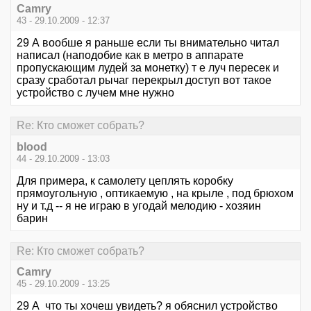
Camry
43 - 29.10.2009 - 12:37
29 А вообше я раньше если ты внимательно читал
написал (наподобие как в метро в аппарате
пропускающим лудей за монетку) т е луч пересек и
сразу сработал рычаг перекрыл доступ вот такое
устройство с лучем мне нужно
Re: Кто сможет собрать?
blood
44 - 29.10.2009 - 13:03
Для примера, к самолету цеплять коробку
прямоугольную , оптикаемую , на крыле , под брюхом
ну и т.д -- я не играю в угодай мелодию - хозяин
барин
Re: Кто сможет собрать?
Camry
45 - 29.10.2009 - 13:25
29 А что ты хочеш увидеть? я обяснил устройство