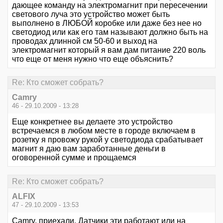
дающее команду на электромагнит при пересечении
светового луча это устройство может быть
выполнено в ЛЮБОЙ коробке или даже без нее но
светодиод или как его там называют должно быть на
проводах длинной см 50-60 и выход на
электромагнит который я вам дам питание 220 воль
что еще от меня нужно что еще объяснить?
Re: Кто сможет собрать?
Camry
46 - 29.10.2009 - 13:28
Еще конкретнее вы делаете это устройство
встречаемся в любом месте в городе включаем в
розетку я провожу рукой у светодиода срабатывает
магнит я даю вам заработанные деньги в
оговоренной сумме и прощаемся
Re: Кто сможет собрать?
ALFIX
47 - 29.10.2009 - 13:53
Camry, приехали. Датчики эти работают или на