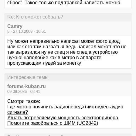
сброс". Такое только под травкой написать можно.
Re: Кто сможет собрать?
Camry
5 - 27.10.2009 - 16:51
Ну может неправильно написал может фото диод
или как его там назвать я ведь написал может что не
так выразился ну не спец я не спец а устройство
нужно! наподобие как в метро в аппарате
пропускающим лудей за монетку
Интересные темы
forums-kuban.ru
09.08.2026 - 03:41
Смотри также:
Где можно починить радиопередатчик видео-аудио
сигнала?
Узнать потребляемую мощность электроприбора
Помогите разобраться с ШИМ (UC2842)