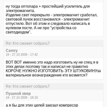
ну тогда оптопара + простейший усилитель для
электромагнита.
Изделие свет перекрыло - электромагнит сработал,
световой пучок восстановился - электромагнит
отпустило. Вот об этом и следовало написать в
нулевом посте. А не про "устройства со
светодиодом".
Re: Кто сможет собрать?
Camry
18 - 27.10.2009 - 17:42
ВОТ ВОТ именно это надо изготовить ну не спец я в
этих делах поэтому так и написал не грамотно
КОРОЧЕ НУЖНО ИЗГОТОВИТЬ ЭТУ ШТУКОВИНУза
материальное вознаграждение кто возмется?
Re: Кто сможет собрать?
Пушной звер
19 - 27.10.2009 - 18:10
а я бы для этих целей заюзал компресор