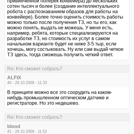
привинченной поперек конвейера) до нескольких
сотен тысяч и более (создание интеллектуального
робота с распознаванием образов для работы на
конвейере). Более точно оценить стоимость работы
можно только после получения ТЗ, но ты его, как
можно понять, выдать не можешь. У меня есть,
например, ребята, которые специализируются на
разработке ТЗ, но стоимость их услуг в самом
начальном варианте будет не ниже 3-5 тыр, если
хочешь, могу состыковать. Ну или сам выдай четкое
ТЗ здесь, тогда сможешь получить четкий ответ.
Re: Кто сможет собрать?
ALFIX
40 - 29.10.2009 - 11:33
В принципе можно все это соорудить на каком-
нибудь промышленном оптическом датчике и
регистраторе. Но это недешево.
Re: Кто сможет собрать?
blood
41 - 29.10.2009 - 11:52