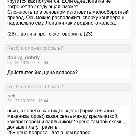
крутится как получится. Если одна лопатка не
загребёт то следующая сможет.
Сложность то в основном изготовить малооборотный
привод. Ось можно расположить сверху конвеера и
паралельно ему. Лопатки как у водяного колеса.
.
(26) ...вот и я про то-же говорил в (23).
Re: Кто сможет собрать?
dobriy_dobriy
28 - 28.10.2009 - 09:04
Действителбно, цена вопроса?
Re: Кто сможет собрать?
nek
29 - 28.10.2009 - 10:44
блин, а советы, как будто здесь форум сельских
механизаторов:) какая связь между крыльчаткой,
компрессором и паяльником? хрена там той схемы,
дольше плату травить.
28+ цена вопроса - вот в чем вопрос