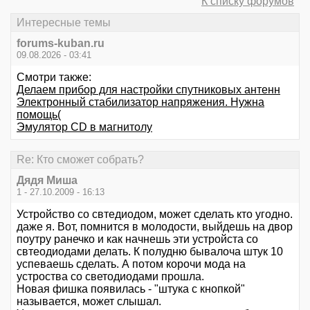
К списку форумов
Интересные темы
forums-kuban.ru
09.08.2026 - 03:41
Смотри также:
Делаем прибор для настройки спутниковых антенн
Электронный стабилизатор напряжения. Нужна
помощь(
Эмулятор CD в магнитолу
Re: Кто сможет собрать?
Дядя Миша
1 - 27.10.2009 - 16:13
Устройство со свтедиодом, может сделать кто угодно.
даже я. Вот, помнится в молодости, выйдешь на двор
поутру ранечко и как начнешь эти устройста со
свтеодиодами делать. К полудню бывалоча штук 10
успеваешь сделать. А потом корочи мода на
устроства со светодиодами прошла.
Новая фишка появилась - "штука с кнопкой"
называется, может слышал.