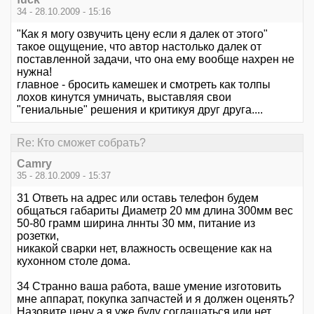
34 - 28.10.2009 - 15:16
"Как я могу озвучить цену если я далек от этого"
такое ощущение, что автор настолько далек от
поставленной задачи, что она ему вообще нахрен не
нужна!
главное - бросить камешек и смотреть как толпы
лохов кинутся умничать, выставляя свои
"гениальные" решения и критикуя друг друга....
Re: Кто сможет собрать?
Camry
35 - 28.10.2009 - 15:37
31 Ответь на адрес или оставь телефон будем
общаться габариты Диаметр 20 мм длина 300мм вес
50-80 грамм ширина лннты 30 мм, питание из
розетки,
никакой сварки нет, влажность освещение как на
кухонном столе дома.
34 Странно ваша работа, ваше умение изготовить
мне аппарат, покупка запчастей и я должен оценять?
Назовите цену а я уже буду соглашаться или нет