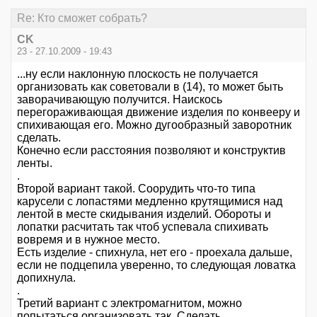
Re: Кто сможет собрать?
CK
23 - 27.10.2009 - 19:43
...ну если наклонную плоскость не получается
организовать как советовали в (14), то может быть
заворачивающую получится. Наискось
перегораживающая движение изделия по конвееру и
спихивающая его. Можно дугообразный заворотник
сделать.
Конечно если расстояния позволяют и конструктив
ленты.
.
Второй вариант такой. Соорудить что-то типа
карусели с лопастями медленно крутящимися над
лентой в месте скидывания изделий. Обороты и
лопатки расчитать так чтоб успевала спихивать
вовремя и в нужное место.
Есть изделие - спихнула, нет его - проехала дальше,
если не подцепила уверенно, то следующая ловатка
допихнула.
.
Третий вариант с электромагнитом, можно
попытаться организовать так. Сделать