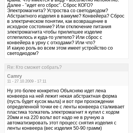
Далее - "идет его сброс". Сброс КОГО?
Электромагнита? Устроства со светодиодом?
Абстрактного изделия в ваккуме? Конвейера? Сброс
в электрическом понятии, как возвращение в
исходное состояние? Или отключение питания
электромагнита чтобы прилипшее изделие
отлепилось и куда-то улетело? Или сброс с
конвейера в урну с отходами? Или что?
И какую роль во всем этом имеет устройство со
светодиодом?
Re: Кто сможет собрать?
Camry
11 - 27.10.2009 - 17:11
Ну это более конкретно Объясняю идет лена
конвеера на ней лежит некая абстрактная форма
(пусть будет кусок мыла) и вот при прохождении
определенной точки ее с ленты конвеера сталкивает
пластика толкатель электромагнит я купил с ходом
20мм и на 220 вольт вот надо не в ручную а
автоматизировать этот процесс снятия изделия с
ленты конвеера (вес изделия 50-90 грамм)