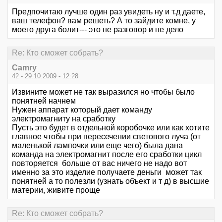
Предпочитаю лучше один раз увидеть ну и т.д даете,
ваш телефон? вам решеть? А то зайдите комне, у
моего друга болит--- это не разговор и не дело
Re: Кто сможет собрать?
Camry
42 - 29.10.2009 - 12:28
Извините может не так выразился но чтобы было
понятней начнем
Нужен аппарат который дает команду
электромагниту на сработку
Пусть это будет в отдельной коробочке или как хотите
главное чтобы при пересечении светового луча (от
маленькой лампочки или еще чего) была дана
команда на электромагнит после его сработки цикл
повторяется больше от вас ничего не надо вот
именно за это изделие получаете деньги может так
понятней а то полезли (узнать объект и т д) в высшие
материи, живите проще
Re: Кто сможет собрать?