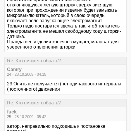
отклоняющуюся лёгкую шторку сверху висящую,
которая при прохождении изделия будет замыкать
микровыключатель, который в свою очередь
включает реле запускающее электромагнит.
Только надо постаратся зделать так, чтоб толкатель
электромагнита не мешал свободному ходу шторки-
датчика.
Правда вес изделия конечно смущает, маловат для
уверенного отклонения шторки.
Re: Кто сможет собрать?
Camry
24 - 28.10.2009 - 04:15
23 Опять не получается (нет одинакового интервала
(постоянного) движения
Re: Кто сможет собрать?
fuck
25 - 28.10.2009 - 05:42
автор, неправильно подходишь к постановке