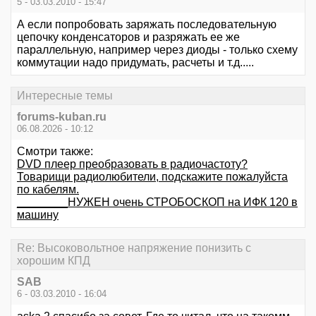
5 - 03.03.2010 - 15:47
А если попробовать заряжать последовательную
цепочку конденсаторов и разряжать ее же
параллельную, например через диоды - только схему
коммутации надо придумать, расчеты и т.д.....
Интересные темы
forums-kuban.ru
06.08.2026 - 10:12
Смотри также:
DVD плеер преобразовать в радиочастоту?
Товарищи радиолюбители, подскажите пожалуйста
по кабелям.
________НУЖЕН очень СТРОБОСКОП на ИФК 120 в
машину
Re: Высоковольтное напряжение понизить с
хорошим КПД
SAB
6 - 03.03.2010 - 16:04