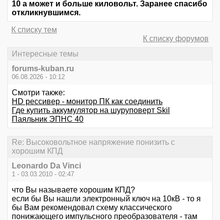
10 а может и больше киловольт. Заранее спасибо
откликнувшимся.
К списку тем
К списку форумов
Интересные темы
forums-kuban.ru
06.08.2026 - 10:12
Смотри также:
HD рессивер - монитор ПК как соединить
Где купить аккумулятор на шуруповерт Skil
Паяльник ЭПНС 40
Re: Высоковольтное напряжение понизить с
хорошим КПД
Leonardo Da Vinci
1 - 03.03.2010 - 02:47
что Вы называете хорошим КПД?
если бы Вы нашли электронный ключ на 10кВ - то я
бы Вам рекомендовал схему классического
понижающего импульсного преобразователя - там