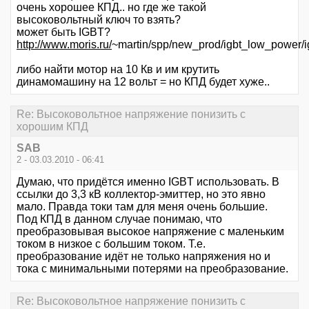
очень хорошее КПД.. но где же такой
высоковольтный ключ то взять?
может быть IGBT?
http://www.moris.ru/
~martin/spp/new_prod/igbt_low_power/i
либо найти мотор на 10 Кв и им крутить
динамомашину на 12 вольт = но КПД будет хуже..
Re: Высоковольтное напряжение понизить с
хорошим КПД
SAB
2 - 03.03.2010 - 06:41
Думаю, что придётся именно IGBT использовать. В
ссылки до 3,3 кВ коллектор-эмиттер, но это явно
мало. Правда токи там для меня очень большие.
Под КПД в данном случае понимаю, что
преобразовывая высокое напряжение с маленьким
током в низкое с большим током. Т.е.
преобразование идёт не только напряжения но и
тока с минимальными потерями на преобразование.
Re: Высоковольтное напряжение понизить с