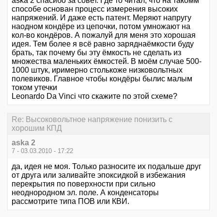
aska 2 спасибо за совет. Где то читал, что на такомм
способе основан процесс измерения высоких
напряжений. И даже есть патент. Меряют напругу
наодном кондёре из цепочки, потом умножают на
кол-во кондёров. А пожалуй для меня это хорошая
идея. Тем более я всё равно заряднаёмкости буду
брать, так почему бы эту ёмкость не сделать из
множества маленьких ёмкостей. В моём случае 500-
1000 штук, иримерно столькоже низковольтных
полевиков. Главное чтобы кондёры былис малым
током утечки
Leonardo Da Vinci что скажите по этой схеме?
Re: Высоковольтное напряжение понизить с
хорошим КПД
aska 2
7 - 03.03.2010 - 17:22
да, идея не моя. Только разносите их подальше друг
от друга или заливайте эпоксидкой в избежания
перекрытия по поверхности при сильно
неоднородном эл. поле. А конденсаторы
рассмотрите типа ПОВ или КВИ.