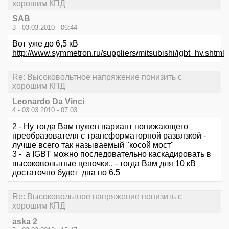
хорошим КПД
SAB
3 - 03.03.2010 - 06:44
Вот уже до 6,5 кВ
http://www.symmetron.ru/suppliers/mitsubishi/igbt_hv.shtml
Re: Высоковольтное напряжение понизить с
хорошим КПД
Leonardo Da Vinci
4 - 03.03.2010 - 07:03
2 - Ну тогда Вам нужен вариант понижающего
преобразователя с трансформаторной развязкой -
лучше всего так называемый "косой мост"
3 - а IGBT можно последовательно каскадировать в
высоковольтные цепочки.. - тогда Вам для 10 кВ
достаточно будет два по 6.5
Re: Высоковольтное напряжение понизить с
хорошим КПД
aska 2