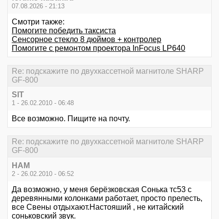
07.08.2026 - 21:13
Смотри также:
Помогите победить таксиста
Сенсорное стекло 8 дюймов + контролер
Помогите с ремонтом проектора InFocus LP640
Re: подскажите по двухкассетной магнитоле SHARP
GF-800
SIT
1 - 26.02.2010 - 06:48
Все возможно. Пищите на почту.
Re: подскажите по двухкассетной магнитоле SHARP
GF-800
HAM
2 - 26.02.2010 - 06:52
Да возможно, у меня берёзковская Сонька тс53 с
деревянными колонками работает, просто прелесть,
все Свены отдыхают.Настояший , не китайский
соньковский звук.