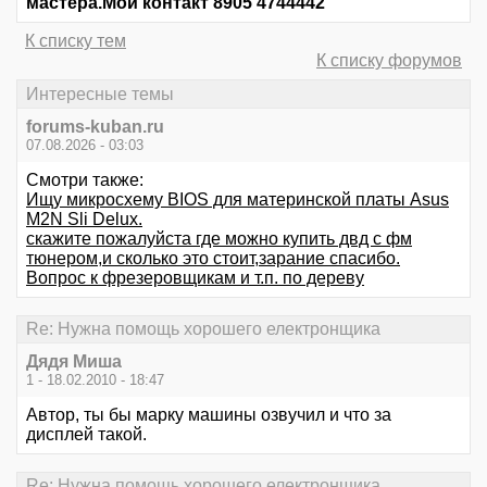
мастера.Мой контакт 8905 4744442
К списку тем
К списку форумов
Интересные темы
forums-kuban.ru
07.08.2026 - 03:03
Смотри также:
Ищу микросхему ВIОS для материнской платы Аsus
M2N Sli Delux.
скажите пожалуйста где можно купить двд с фм
тюнером,и сколько это стоит,зарание спасибо.
Вопрос к фрезеровщикам и т.п. по дереву
Re: Нужна помощь хорошего електронщика
Дядя Миша
1 - 18.02.2010 - 18:47
Автор, ты бы марку машины озвучил и что за
дисплей такой.
Re: Нужна помощь хорошего електронщика