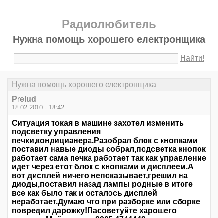
Радиолюбитель
Нужна помощь хорошего електронщика
Найти!
Нужна помощь хорошего електронщика
Prelud
18.02.2010 - 18:42
Ситуация токая в машине захотел изменить
подсветку управления
печки,кондицианера.Разобрал блок с кнопками
поставил навые диоды собрал,подсветка кнопок
работает сама печка работает так как управление
идет через етот блок с кнопками и дисплеем.А
вот дисплей ничего непоказывает,грешил на
диоды,поставил назад лампы родные в итоге
все как было так и осталось дисплей
неработает.Думаю что при разборке или сборке
повредил дарожку!Пасоветуйте харошего