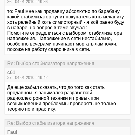
36 - 04.01.2010 - 19:36
то: Faul мне как продавцу абсолютно по барабану
какой стабилизатор купит покупатель хоть механику
хоть релейный хоть симисторный - я всё равно буду
в наваре, но вопрос в теме звучал :
Помогите определиться с выбором стабилизатора
напряжения. Напряжение в сети нестабильно,
особенно вечерами начинают моргать лампочки,
похоже на работу сварочника в сети.
Re: Выбор стабилизатора напряжения
с61
37 - 04.01.2010 - 19:42
Да ещё забыл сказать, что до того как стать
продавцом -я занимался разработкой
радиоэлектронной техники и привык при
возникновении проблеммы проверять не только
теорию но и практику.
Re: Выбор стабилизатора напряжения
Faul