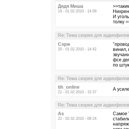
Дядя Миша
>>таким
19 - 01.02.2010 - 14:09
Нихрен
И уголь
толку 
Re: Тема скорее для аудиофило
Сэрж
"прово
20 - 01.02.2010 - 14:42
винил, 
звучани
фсе де
по шту
Re: Тема скорее для аудиофило
tih_online
А усил
21 - 01.02.2010 - 15:37
Re: Тема скорее для аудиофило
As
Самое 
22 - 02.02.2010 - 08:24
стабили
напряже