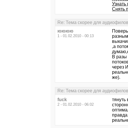
Узнать
Снять 
Re: Тема скорее для аудиофило
юююю
Поверь
1 - 01.02.2010 - 00:13
разным
выкачи
,а пот
думаю,с
В разы
потоков
через 
реально
же).
Re: Тема скорее для аудиофило
fuck
тянуть
2 - 01.02.2010 - 06:02
сторонн
оптимал
правда,
реальн