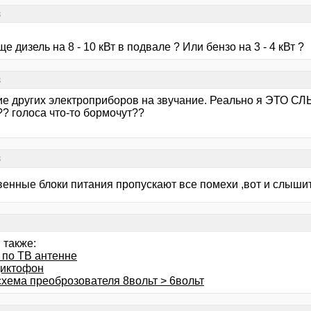
в
е дизель на 8 - 10 кВт в подвале ? Или бензо на 3 - 4 кВт ?
в
ие других электроприборов на звучание. Реально я ЭТО СЛ
?? голоса что-то бормочут??
в
венные блоки питания пропускают все помехи ,вот и слышит
 также:
 по ТВ антенне
диктофон
схема преоброзователя 8вольт > 6вольт