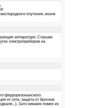
ь
!!
скислородного плутония, иначе
тствующие аппаратуре. Слушаю
ругих электроприборов на
го феррорезонансного
ция от сети, защита от бросков
двале...). Зато никаких помех из