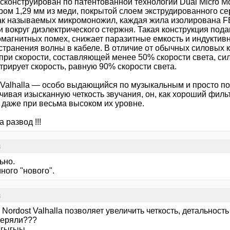
 сконструирован по патентованной технологии Dual Micro M
ром 1,29 мм из меди, покрытой слоем экструдированного с
ак называемых микромоножил, каждая жила изолирована FE
и вокруг диэлектрического стержня. Такая конструкция под
омагнитных помех, снижает паразитные емкость и индуктивн
странения волны в кабеле. В отличие от обычных силовых 
 при скорости, составляющей менее 50% скорости света, с
рирует скорость, равную 90% скорости света.
 Valhalla — особо выдающийся по музыкальным и просто по
ивая изысканную четкость звучания, он, как хороший фильт
 даже при весьма высоком их уровне.
 развод !!!
в
ьно.
ного "нового".
в
 Nordost Valhalla позволяет увеличить четкость, детальност
меряли???
ыгыгыы