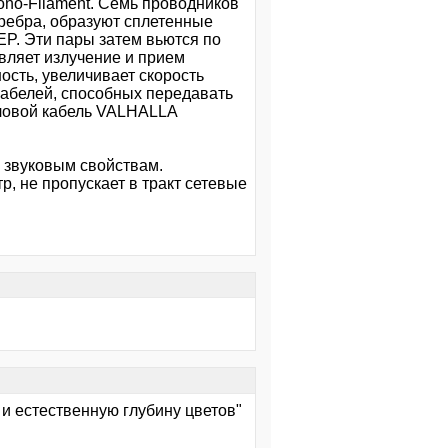
ono-Filament. Семь проводников
еребра, образуют сплетенные
P. Эти пары затем вьются по
авляет излучение и прием
ость, увеличивает скорость
кабелей, способных передавать
иловой кабель VALHALLA
 звуковым свойствам.
р, не пропускает в тракт сетевые
ь и естественную глубину цветов"