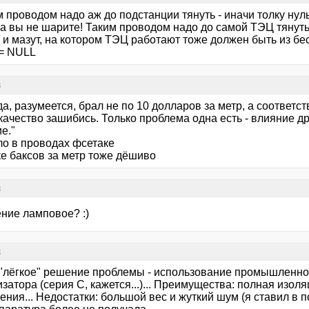
 проводом надо аж до подстанции тянуть - иначи толку нул
а вы не шарите! Таким проводом надо до самой ТЭЦ тянуть!
 и мазут, на котором ТЭЦ работают тоже должен быть из бе
== NULL
в
да, разумеется, брал не по 10 долларов за метр, а соотве
качество зашибись. Только проблема одна есть - влияние д
е."
ло в проводах фсетаке
ке баксов за метр тоже дёшиво
в
ение ламповое? :)
в
"лёгкое" решение проблемы - использование промышленно
затора (серия С, кажется...)... Преимущества: полная изоля
ния... Недостатки: большой вес и жуткий шум (я ставил в по