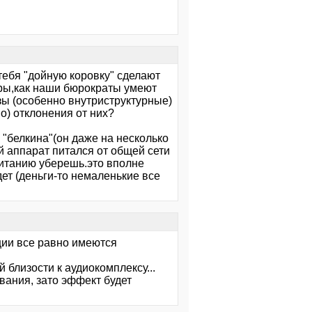
тебя "дойную коровку" сделают
ры,как наши бюрократы умеют
ы (особенно внутриструктурные)
о) отклонения от них?
 "белкина"(он даже на несколько
й аппарат питался от общей сети
танию уберешь.это вполне
ет (деньги-то немаленькие все
ции все равно имеются
 близости к аудиокомплексу...
вания, зато эффект будет