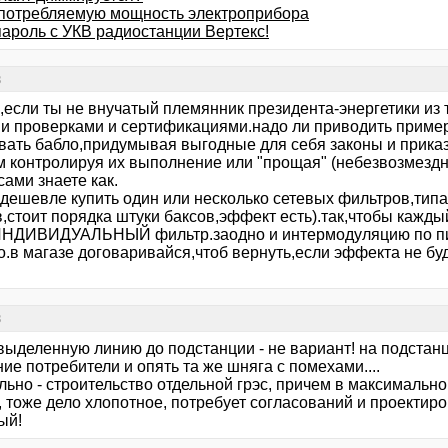
 потребляемую мощность электроприбора
пароль с УКВ радиостанции Вертекс!
в
,если ты не внучатый племянник президента-энергетики из 
и проверками и сертификациями.надо ли приводить приме
вать бабло,придумывая выгодные для себя законы и приказ
ом контролируя их выполнение или "прощая" (небезвозмездн
ами знаете как.
 дешевле купить один или несколько сетевых фильтров,типа
,стоит порядка штуки баксов,эффект есть).так,чтобы кажды
ИНДИВИДУАЛЬНЫЙ фильтр.заодно и интермодуляцию по пи
.в магазе договаривайся,чтоб вернуть,если эффекта не буд
в
 выделенную линию до подстанции - не вариант! на подстан
ие потребители и опять та же шняга с помехами....
ьно - строительство отдельной грэс, причем в максимальной
 тоже дело хлопотное, потребует согласований и проектиро
ый!