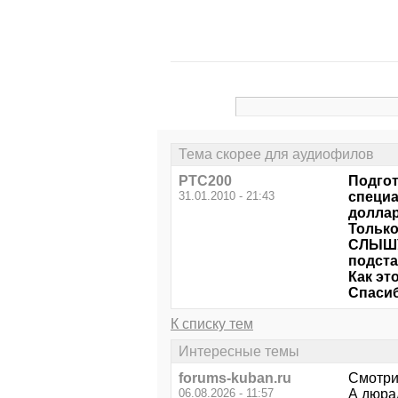
Тема скорее для аудиофилов
РТС200
Подгот
31.01.2010 - 21:43
специа
доллар
Только
СЛЫШУ
подста
Как эт
Спасиб
К списку тем
Интересные темы
forums-kuban.ru
Смотри
06.08.2026 - 11:57
А дюра