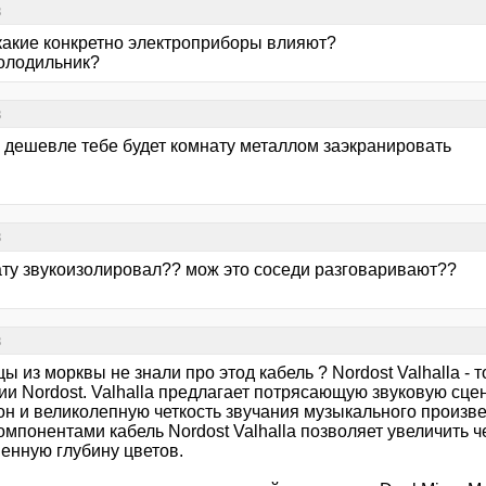
в
 какие конкретно электроприборы влияют?
олодильник?
в
- дешевле тебе будет комнату металлом заэкранировать
в
ату звукоизолировал?? мож это соседи разговаривают??
в
ы из морквы не знали про этод кабель ? Nordost Valhalla - 
ии Nordost. Valhalla предлагает потрясающую звуковую сце
он и великолепную четкость звучания музыкального произв
мпонентами кабель Nordost Valhalla позволяет увеличить че
венную глубину цветов.