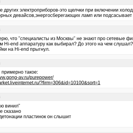
в
е других электроприборов-это щелчки при включении холод
орных девайсов,энергосберегающих ламп или подсасывает 
в
ерю, что "специалисты из Москвы" не знают про сетевые фи
м Hi-end аппаратуру как выбирал? До этого на чем слушал?
ки на Hi-end прыгнул.
в
 примерно такое:
www.gong-av.ru/purepower/
market.liveinternet.ru/?firm=306&id=10100&sort=1
в
ю винил"
е сказано
 детонации пластинок он слышит