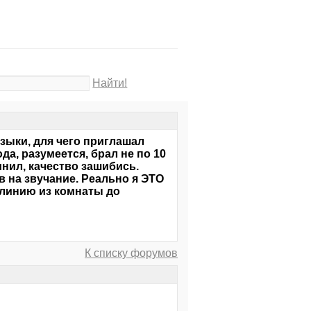
Найти!
зыки, для чего приглашал
а, разумеется, брал не по 10
нил, качество зашибись.
в на звучание. Реально я ЭТО
линию из комнаты до
К списку форумов