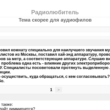
Радиолюбитель
Тема скорее для аудиофилов
овил комнату специально для наилучшего звучания му
листов из Москвы, поставил хай-энд аппаратуру, провод
ов за метр, а соответствующие аппаратуре. Слушаю ви
 проблема одна есть - влияние других электроприборо
. Специалисты посоветовали протянуть выделенную 
нции.
о осуществить, куда обращаться, с кем согласовывать?
о.
1
>
 также:
лайт диммируется?