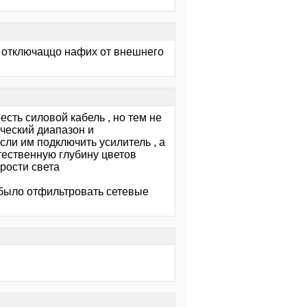
 отключаццо нафих от внешнего
оесть силовой кабель , но тем не
ческий диапазон и
сли им подключить усилитель , а
стественную глубину цветов
орости света
 было отфильтровать сетевые