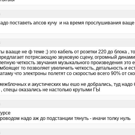
в
надо поставеть апсов кучу и на время прослушивания ваще
в
ты вааще не ф теме ;) это кабель от розетки 220 до блока , т
предлагает потрясающую звуковую сцену, огромный динами
лепную четкость звучания музыкального произведения это е
мбоящег то позволяет увеличить четкость, детальность и е
атаму что электроны полетят со скоростью всего 90% от ск
межблочных и акустических мы ешо не добрались, туд надо
 , спецы оказались не настолько крутыми ГЫ
в
курсе
роводом надо аж до подстанции тянуть - иначи толку нуль
в