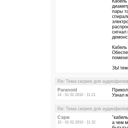
Кабель
диамет
пары т
спирал
электр
распро
сигнал
демонст
Кабель
Обеспеч
помехи
ЗЫ тема
Re: Тема скорее для аудиофило
Paranoid
Прикол
14 - 01.02.2010 - 11:21
Узнал м
Re: Тема скорее для аудиофило
Сэрж
"кабель
15 - 01.02.2010 - 11:32
а чем 
быгыг