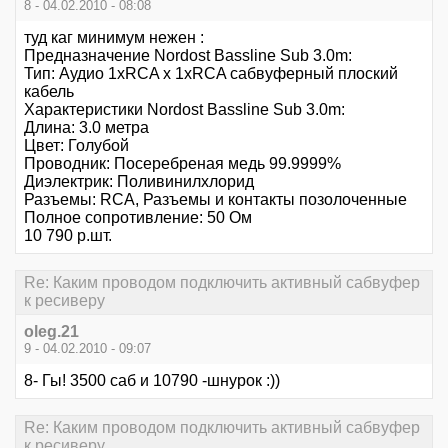
8 - 04.02.2010 - 08:08
туд каг минимум нежен :
Предназначение Nordost Bassline Sub 3.0m:
Тип: Аудио 1xRCA x 1xRCA сабвуферный плоский
кабель
Характеристики Nordost Bassline Sub 3.0m:
Длина: 3.0 метра
Цвет: Голубой
Проводник: Посеребреная медь 99.9999%
Диэлектрик: Поливинилхлорид
Разъемы: RCA, Разъемы и контакты позолоченные
Полное сопротивление: 50 Ом
10 790 р.шт.
Re: Каким проводом подключить активный сабвуфер
к ресиверу
oleg.21
9 - 04.02.2010 - 09:07
8- Гы! 3500 саб и 10790 -шнурок :))
Re: Каким проводом подключить активный сабвуфер
к ресиверу