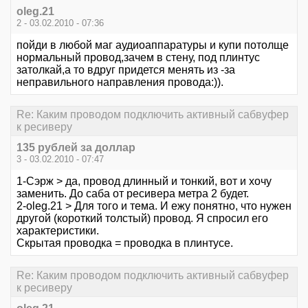
oleg.21
2 - 03.02.2010 - 07:36
пойди в любой маг аудиоаппаратуры и купи потолще
нормальный провод,зачем в стену, под плинтус
затолкай,а то вдруг придется менять из -за
неправильного направления провода:)).
Re: Каким проводом подключить активный сабвуфер
к ресиверу
135 рублей за доллар
3 - 03.02.2010 - 07:47
1-Сэрж > да, провод длинный и тонкий, вот и хочу
заменить. До саба от ресивера метра 2 будет.
2-oleg.21 > Для того и тема. И ежу понятно, что нужен
другой (короткий толстый) провод. Я спросил его
характеристики.
Скрытая проводка = проводка в плинтусе.
Re: Каким проводом подключить активный сабвуфер
к ресиверу