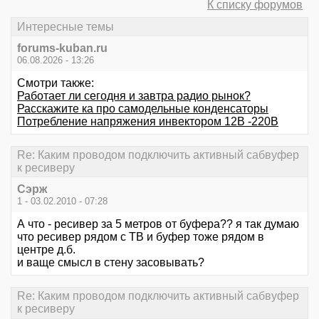
К списку форумов
Интересные темы
forums-kuban.ru
06.08.2026 - 13:26
Смотри также:
Работает ли сегодня и завтра радио рынок?
Расскажите ка про самодельные конденсаторы
Потребление напряжения инвектором 12В -220В
Re: Каким проводом подключить активный сабвуфер
к ресиверу
Сэрж
1 - 03.02.2010 - 07:28
А что - ресивер за 5 метров от буфера?? я так думаю
что ресивер рядом с ТВ и буфер тоже рядом в
центре д.б.
и ваще смысл в стену засовывать?
Re: Каким проводом подключить активный сабвуфер
к ресиверу