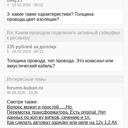
oleg.21
4 - 03.02.2010 - 08:02
3- какие такие характеристики? Толщина
провода,цвет изоляции?
Re: Каким проводом подключить активный сабвуфер
к ресиверу
135 рублей за доллар
5 - 03.02.2010 - 08:13
Толщина провода, тип провода. Это коаксиал или
аккустический кабель?
Интересные темы
forums-kuban.ru
06.08.2026 - 13:26
Смотри также:
Вопрос может и простой......Но.
Перемотка трансформатора. Есть original. Нет
данных по кол-ву витков, сечению и т.п.
Как сделать автомат-зарядку или реле на 12v 1.2 Ah