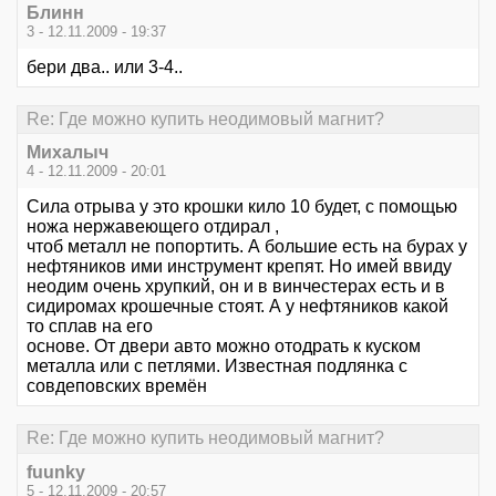
Блинн
3 - 12.11.2009 - 19:37
бери два.. или 3-4..
Re: Где можно купить неодимовый магнит?
Михалыч
4 - 12.11.2009 - 20:01
Сила отрыва у это крошки кило 10 будет, с помощью
ножа нержавеющего отдирал ,
чтоб металл не попортить. А большие есть на бурах у
нефтяников ими инструмент крепят. Но имей ввиду
неодим очень хрупкий, он и в винчестерах есть и в
сидиромах крошечные стоят. А у нефтяников какой
то сплав на его
основе. От двери авто можно отодрать к куском
металла или с петлями. Известная подлянка с
совдеповских времён
Re: Где можно купить неодимовый магнит?
fuunky
5 - 12.11.2009 - 20:57