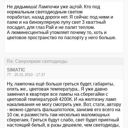
Не дядьмиша! Лампочки уже ацтой. Кто под
нормальным светодиодным светом
поработал, назад дороги нет. Я сейчас под ними и
паяю и на бинокулярную лупу свет 3 хваттный
посадил, для глаз Рай и не палит теплом.
А люминесцентный утомляет почему то, хоть и
цветовое пространство по паспорту у него больше.
Re: Сверхяркие светодиоды
SIMATIC
77 - 25.01.2010 - 17:37
Ну, лампочка ещё больше греться будет, габариты,
опять же.. цветовая температура.. Я уже давно
заменил в квартире все лампы на сберегайки с
цветовой температурой 4200К. И на желтизну ламп
накаливания не могу смотреть уже. Вот, стати, автору
- можно сделать фальшпотолок, занизив его всего на
10 см, и разместить там несколько маломощных
сберегаек. Греться будут слабо, свет будет приятный
настоящий белый, в разы дешевле, чем светодиоды,