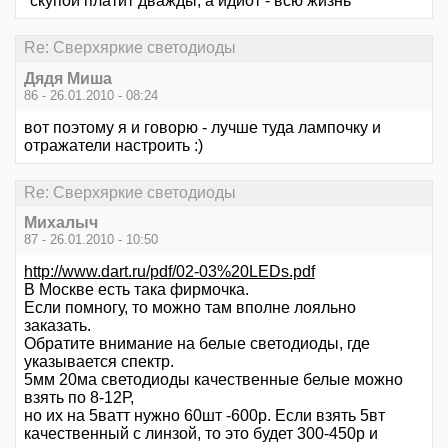
"скупой платит дважды, а идиот - всю жизнь"
Re: Сверхяркие светодиоды
Дядя Миша
86 - 26.01.2010 - 08:24
вот поэтому я и говорю - лучше туда лампочку и
отражатели настроить :)
Re: Сверхяркие светодиоды
Михалыч
87 - 26.01.2010 - 10:50
http://www.dart.ru/pdf/02-03%20LEDs.pdf
В Москве есть така фирмочка.
Если помногу, то можно там вполне лояльно
заказать.
Обратите внимание на белые светодиоды, где
указывается спектр.
5мм 20ма светодиоды качественные белые можно
взять по 8-12Р,
но их на 5ватт нужно 60шт -600р. Если взять 5вт
качественный с линзой, то это будет 300-450р и