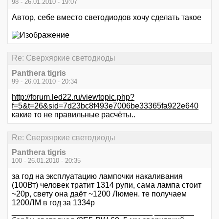
98 - 26.01.2010 - 19:07
Автор, себе вместо светодиодов хочу сделать такое
Re: Сверхяркие светодиоды
Panthera tigris
99 - 26.01.2010 - 20:34
http://forum.led22.ru/viewtopic.php?
f=5&t=26&sid=7d23bc8f493e7006be33365fa922e640
какие то не правильные расчёты..
Re: Сверхяркие светодиоды
Panthera tigris
100 - 26.01.2010 - 20:35
за год на эксплуатацию лампочки накаливания
(100Вт) человек тратит 1314 рупи, сама лампа стоит
~20р, свету она даёт ~1200 Люмен. те получаем
1200ЛМ в год за 1334р
________________________________ _________