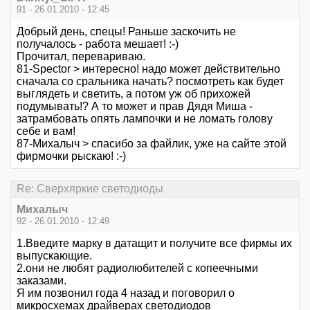
91 - 26.01.2010 - 12:45
Добрый день, спецы! Раньше заскочить не
получалось - работа мешает! :-)
Прочитал, перевариваю.
81-Spector > интересно! надо может действительно
сначала со сральника начать? посмотреть как будет
выглядеть и светить, а потом уж об прихожей
подумывать!? А то может и прав Дядя Миша -
затрамбовать опять лампочки и не ломать голову
себе и вам!
87-Михалыч > спасибо за файлик, уже на сайте этой
фирмочки рыскаю! :-)
Re: Сверхяркие светодиоды
Михалыч
92 - 26.01.2010 - 12:49
1.Введите марку в датащит и получите все фирмы их
выпускающие.
2.они не любят радиолюбителей с копеечными
заказами.
Я им позвонил года 4 назад и поговорил о
микросхемах драйверах светодиодов