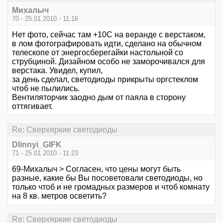
Михалыч
70 - 25.01.2010 - 11:16
Нет фото, сейчас там +10С на веранде с верстаком,
в лом фотографировать идти, сделано на обычном
телескопе от энергосберегайки настольной со
струбциной. Дизайном особо не заморочивался для
верстака. Увидел, купил,
за день сделал, светодиоды прикрыты оргстеклом
чтоб не пылились.
Вентиляторчик заодно дым от паяла в сторону
оттягивает.
Re: Сверхяркие светодиоды
Dlinnyi_GIFK
71 - 25.01.2010 - 11:23
69-Михалыч > Согласен, что цены могут быть
разные, какие бы Вы посоветовали светодиоды, но
только чтоб и не громадных размеров и чтоб комнату
на 8 кв. метров осветить?
Re: Сверхяркие светодиоды