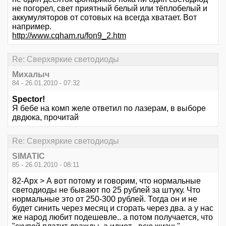
не погорел, свет приятный белый или тёплобелый и
аккумуляторов от сотовых на всегда хватает. Вот
например.
http://www.cqham.ru/fon9_2.htm
Re: Сверхяркие светодиоды
Михалыч
84 - 26.01.2010 - 07:32
Spector!
Я бебе на комп желе ответил по лазерам, в выборе
двдюка, прочитай
Re: Сверхяркие светодиоды
SIMATIC
85 - 26.01.2010 - 08:11
82-Арх > А вот потому и говорим, что нормальные
светодиоды не бывают по 25 рублей за штуку. Что
нормальные это от 250-300 рублей. Тогда он и не
будет синить через месяц и сгорать через два. а у нас
же народ любит подешевле.. а потом получается, что