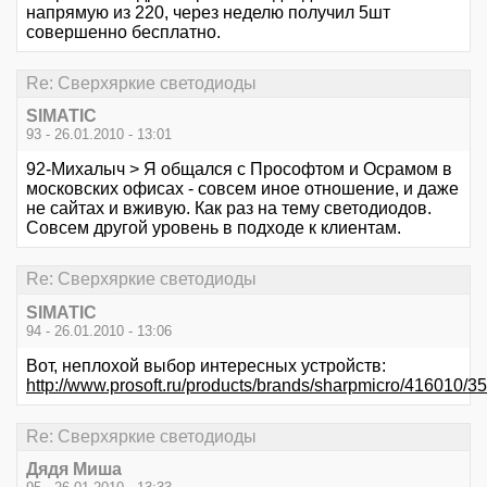
напрямую из 220, через неделю получил 5шт
совершенно бесплатно.
Re: Сверхяркие светодиоды
SIMATIC
93 - 26.01.2010 - 13:01
92-Михалыч > Я общался с Прософтом и Осрамом в
московских офисах - совсем иное отношение, и даже
не сайтах и вживую. Как раз на тему светодиодов.
Совсем другой уровень в подходе к клиентам.
Re: Сверхяркие светодиоды
SIMATIC
94 - 26.01.2010 - 13:06
Вот, неплохой выбор интересных устройств:
http://www.prosoft.ru/products/brands/sharpmicro/416010/3
Re: Сверхяркие светодиоды
Дядя Миша