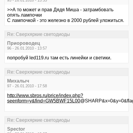
95 - 26.01.2010 - 13:33
>>А то может и прав Дядя Миша - затрамбовать
опять лампочки
С лампочкой - это железно в 2000 рублей уложиться.
Re: Сверхяркие светодиоды
Приороводец
96 - 26.01.2010 - 13:57
попробуй led119.ru там есть линейки и светики.
Re: Сверхяркие светодиоды
Михалыч
97 - 26.01.2010 - 17:58
http://www.sbros.ru/price/index.php?
seenform=y&find=GW5BWF15L00
@SHARP&x=0&y=0&flag
Re: Сверхяркие светодиоды
Spector