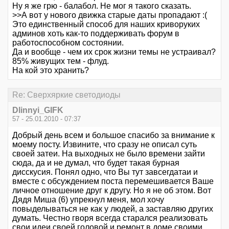
Ну я же грю - балабол. Не мог я такого сказать.
>>А вот у нового движка старые даты пропадают :(
Это единственный способ для наших криворуких
админов хоть как-то поддерживать форум в
работоспособном состоянии.
Да и вообще - чем их срок жизни темы не устраивал?
85% живущих тем - флуд.
На кой это хранить?
Re: Сверхяркие светодиоды
Dlinnyi_GIFK
57 - 25.01.2010 - 07:37
Добрый день всем и большое спасибо за внимание к
моему посту. Извините, что сразу не описал суть
своей затеи. На выходных не было времени зайти
сюда, да и не думал, что будет такая бурная
дисскусия. Понял одно, что Вы тут завсегдатаи и
вместе с обсуждением поста перемешивается Ваше
личное отношение друг к другу. Но я не об этом. Вот
Дядя Миша (6) упрекнул меня, мол хочу
повыделываться не как у людей, а заставляю других
думать. Честно гворя всегда старался реализовать
свои идеи своей головой и ремонт в доме своими