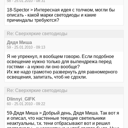
58 - 25.01.2010 - 08:31
18-Spector > Интересная идея с толчком, могли бы
описать - какой марки светодиоды и какие
причиндалы требуются?
Re: Сверхяркие светодиоды
Дядя Миша
59 - 25.01.2010 - 09:13
Я не упрекнул, я вообщем говорю. Если подобное
освещение нужно только для выпендрежа перед
гостями - а нужно ли оно вообще?
Их же надо грамотно развернуть для равномерного
освещения, запитать, чтоб не сдохли.
Re: Сверхяркие светодиоды
Dlinnyi_GIFK
60 - 25.01.2010 - 09:22
59-Дядя Миша > Добрый день, Дядя Миша. Так вот я
и описал, что настенные текущие светильники
неактуальны, т.к. тени отбрасывают вот и решил