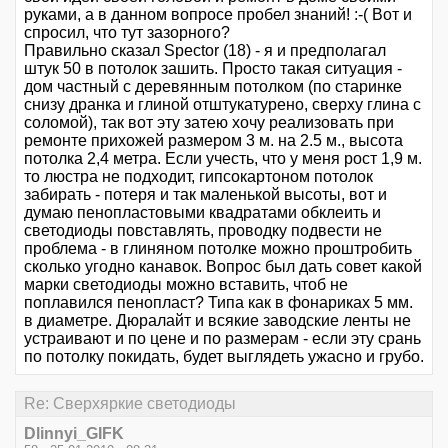
руками, а в данном вопросе пробел знаний! :-( Вот и
спросил, что тут зазорного?
Правильно сказал Spector (18) - я и предполагал
штук 50 в потолок зашить. Просто такая ситуация -
дом частный с деревянным потолком (по старинке
снизу дранка и глиной отштукатурено, сверху глина с
соломой), так вот эту затею хочу реализовать при
ремонте прихожей размером 3 м. на 2.5 м., высота
потолка 2,4 метра. Если учесть, что у меня рост 1,9 м.
то люстра не подходит, гипсокартоном потолок
забирать - потеря и так маленькой высоты, вот и
думаю пенопластовыми квадратами обклеить и
светодиоды повставлять, проводку подвести не
проблема - в глиняном потолке можно проштробить
сколько угодно канавок. Вопрос был дать совет какой
марки светодиоды можно вставить, чтоб не
поплавился пенопласт? Типа как в фонариках 5 мм.
в диаметре. Дюралайт и всякие заводские ленты не
устраивают и по цене и по размерам - если эту срань
по потолку покидать, будет выглядеть ужасно и грубо.
Re: Сверхяркие светодиоды
Dlinnyi_GIFK