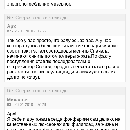
энергопотребление мизерное.
Re: Сверхяркие светодиоды
Арх
82 - 26.01.2010 - 06:55
Так всё у вас просто,что радуюсь за вас. А у нас
контора купила большие китайские фонари-яяярко
светят,так я устал светодиоды менять.Сначала
начинают синить,потом амперы жрать.По факту
поступления ставлю последовательно
огр.резистор.Огород городить неохота,т.к.всё-равно
расколотят по эксплуатации,да и аккумуляторы их
долго не живут.
Re: Сверхяркие светодиоды
Михалыч
83 - 26.01.2010 - 07:28
Арх!
Я себе и друганам всегда фонфарики сам делаю, на
качественных люксеонах или филипсах, за жизнь и
не один десяток фонариков пока ни один светодиод