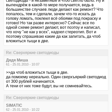
светодиоды - и незаметные и чтоб светло было. Ну и
выпендрёж в какой-то мере получается, ведь в
большинстве случаев люди делают как ремонт? Что
попалось, тем и сделали, зачем что-то искать да
голову ломать, поклеил всё обоями под покраску и
готово! Но так разве интересно? Сейчас все по
одной схеме ремонт делают, вот поэтоу и написал,
что хочу "не как у всех", надоел стереотип. Вот и
поэтому спрашиваю какие да как запитать, да чтоб
вложиться тыщи в две.
Re: Сверхяркие светодиоды
Дядя Миша
61 - 25.01.2010 - 10:07
>>да чтоб вложиться тыщи в две.
да помоему нереально. Один сверхъяркий светодиод
от 300 рублей начинается.
А тени от них тоже будут, вы не сомневайтесь.
Re: Сверхяркие светодиоды
SIMATIC
62 - 25.01.2010 - 10:22