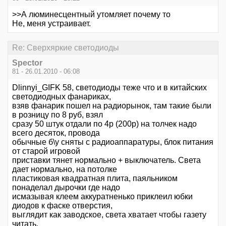
>>А люминесцентный утомляет почему то
Не, меня устраивает.
Re: Сверхяркие светодиоды
Spector
81 - 26.01.2010 - 06:08
Dlinnyi_GIFK 58, светодиоды теже что и в китайских
светодиодных фанариках,
взяв фанарик пошел на радиорынок, там такие были
в розницу по 8 руб, взял
сразу 50 штук отдали по 4р (200р) на толчек надо
всего десяток, провода
обычные б\у сняты с радиоаппаратуры, блок питания
от старой игровой
приставки тянет нормально + выключатель. Света
дает нормально, на потолке
пластиковая квадратная плита, паяльником
понаделал дырочки где надо
исмазывая клеем аккуратненько приклеил юбки
диодов к фаске отверстия,
выглядит как заводское, света хватает чтобы газету
читать,