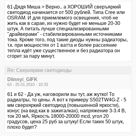
61-Дядя Миша > Верно.. а ХОРОШИЙ сверъяркий
светодиод начинается от 500 рублей. Типа Cree или
OSRAM. И для приемлемого освещения, чтоб не
жить как в сарае, их нужно будет не меньше 20-30
штук. А питать лучше специализированными
"драйверами" - стабилизированными источниками
тока. Кроме того, под такие диоды нужны радиаторы,
т.к. при мощностях от 1 ватта и более рассеяние
тепла идёт уже существенное и без радиатора он
сгорит за пару минут.
Re: Сверхяркие светодиоды
Dlinnyi_GIFK
63 - 25.01.2010 - 10:33
61 и 62 - Да уж, наговорили вы тут, аж жутко! То
радиатры, то цены. А вот к примеру S502TW4G-Z - 5
мм сверхяркий светодиод (повышенной яркости),
конус (на вид как в зажигалках), напряжение 3-3.4 В,
ток 20 мА, Яркость 18000-20000 mcd, угол 20
градусов, цена 25 руб за штуку! Если таких 50 штук,
плохо будет?