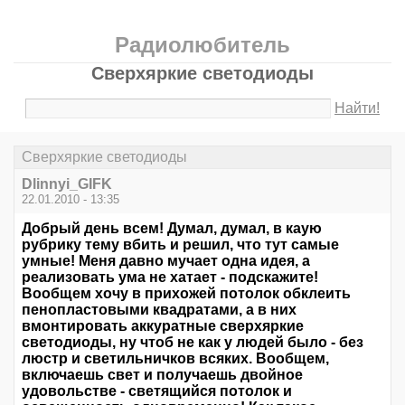
Радиолюбитель
Сверхяркие светодиоды
Найти!
Сверхяркие светодиоды
Dlinnyi_GIFK
22.01.2010 - 13:35
Добрый день всем! Думал, думал, в каую
рубрику тему вбить и решил, что тут самые
умные! Меня давно мучает одна идея, а
реализовать ума не хатает - подскажите!
Вообщем хочу в прихожей потолок обклеить
пенопластовыми квадратами, а в них
вмонтировать аккуратные сверхяркие
светодиоды, ну чтоб не как у людей было - без
люстр и светильничков всяких. Вообщем,
включаешь свет и получаешь двойное
удовольстве - светящийся потолок и