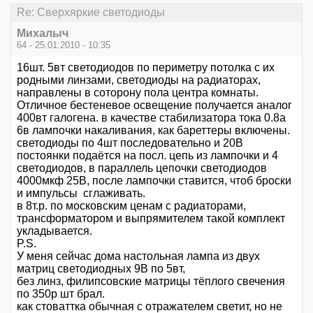
Re: Сверхяркие светодиоды
Михалыч
64 - 25.01.2010 - 10:35
16шт. 5вт светодиодов по периметру потолка с их
родными линзами, светодиоды на радиаторах,
направлены в соторону пола центра комнаты.
Отличное бестеневое освещение получается аналог
400вт галогена. в качестве стабилизатора тока 0.8а
6в лампочки накаливания, как бареттеры включены.
светодиоды по 4шт последовательно и 20В
постоянки подаётся на посл. цепь из лампочки и 4
светодиодов, в параллель цепочки светодиодов
4000мкф 25В, после лампочки ставится, чтоб броски
и импульсы сглаживать.
в 8т.р. по московским ценам с радиаторами,
трансформатором и выпрямителем такой комплект
укладывается.
P.S.
У меня сейчас дома настольная лампа из двух
матриц светодиодных 9В по 5вт,
без линз, филипсовские матрицы тёплого свечения
по 350р шт брал.
как стоваттка обычная с отражателем светит, но не