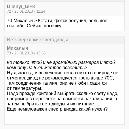
Dlinnyi_GIFK
72 - 25.01.2010 - 11:24
70-Михалыч > Кстати, фотки получил, большое
спасибо! Сейчас погляжу.
Re: Сверхяркие светодиоды
Михалыч
73 - 25.01.2010 - 13:58
но только чтоб и не громадных размеров и чтоб
комнату на 8 кв. метров осветить?
Ну дык к.п.д. и выделение тепла никто в природе не
отменял. диод не рекомендуется греть выше 70С,
там соединения галлия, они не любят, садятся
от температуры.
Надо прежде критерий выбрать сколько свету надо,
например в пересчёте на лампочки накаливания, а
затем выбрать светодиоды и их питание.
Еще немаловажен спектр диода, какой нужен?