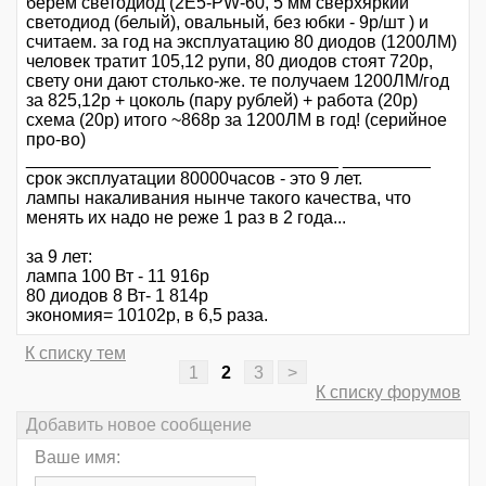
берём светодиод (2E5-PW-60, 5 мм сверхяркий
светодиод (белый), овальный, без юбки - 9р/шт ) и
считаем. за год на эксплуатацию 80 диодов (1200ЛМ)
человек тратит 105,12 рупи, 80 диодов стоят 720р,
свету они дают столько-же. те получаем 1200ЛМ/год
за 825,12р + цоколь (пару рублей) + работа (20р)
схема (20р) итого ~868р за 1200ЛМ в год! (серийное
про-во)
________________________________ _________
срок эксплуатации 80000часов - это 9 лет.
лампы накаливания нынче такого качества, что
менять их надо не реже 1 раз в 2 года...
за 9 лет:
лампа 100 Вт - 11 916р
80 диодов 8 Вт- 1 814р
экономия= 10102р, в 6,5 раза.
К списку тем
1
2
3
>
К списку форумов
Добавить новое сообщение
Ваше имя: