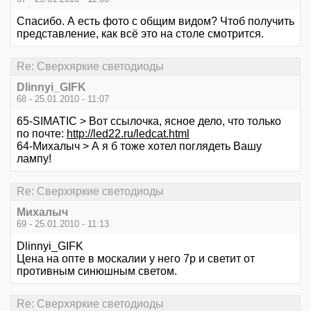
Спасибо. А есть фото с общим видом? Чтоб получить
представление, как всё это на столе смотрится.
Re: Сверхяркие светодиоды
Dlinnyi_GIFK
68 - 25.01.2010 - 11:07
65-SIMATIC > Вот ссылочка, ясное дело, что только
по почте:
http://led22.ru/ledcat.html
64-Михалыч > А я б тоже хотел поглядеть Вашу
лампу!
Re: Сверхяркие светодиоды
Михалыч
69 - 25.01.2010 - 11:13
Dlinnyi_GIFK
Цена на опте в москалии у него 7р и светит от
противным синюшным светом.
Re: Сверхяркие светодиоды