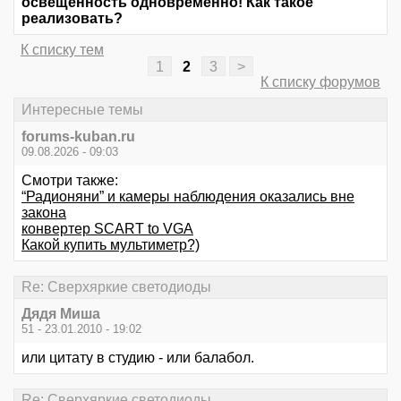
освещенность одновременно! Как такое
реализовать?
К списку тем
1
2
3
>
К списку форумов
Интересные темы
forums-kuban.ru
09.08.2026 - 09:03
Смотри также:
“Радионяни” и камеры наблюдения оказались вне
закона
конвертер SCART to VGA
Какой купить мультиметр?)
Re: Сверхяркие светодиоды
Дядя Миша
51 - 23.01.2010 - 19:02
или цитату в студию - или балабол.
Re: Сверхяркие светодиоды