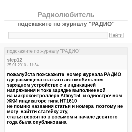
Радиолюбитель
подскажите по журналу "РАДИО"
Найти!
подскажите по журналу "РАДИО"
step12
25.01.2010 - 11:34
пожалуйста пожскажите номер журнала РАДИО
где размещена статья о автомобильном
зарядном устройстве c и индикацией
напряжения и токе зарядке выполненной
на микроконтроллере Attiny15L и однострочном
ЖКИ индикаторе типа HT1610
не помню названия статьи и номера поэтому не
могу найтти статейку эту,
статья вероятно в восьмом и начале девятого
года была опубликована