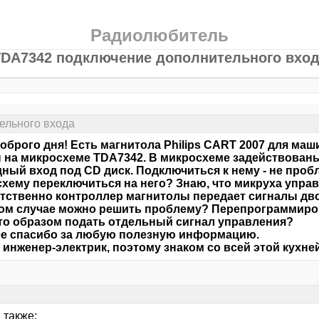
Радиолюбитель
DA7342 подключение дополнительного вхо
ельного входа
оброго дня! Есть магнитола Philips CART 2007 для ма
 на микросхеме TDA7342. В микросхеме задействованы 
ный вход под CD диск. Подключиться к нему - не пробл
хему переключиться на него? Знаю, что микруха управ
тственно контроллер магнитолы передает сигналы дво
ом случае можно решить проблему? Перепрограммиров
то образом подать отдельный сигнал управления?
е спасибо за любую полезную информацию.
 инженер-электрик, поэтому знаком со всей этой кухне
 также: