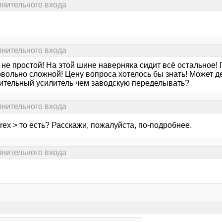
нительного входа
нительного входа
 не простой! На этой шине наверняка сидит всё остальное
овольно сложной! Цену вопроса хотелось бы знать! Может д
ительный усилитель чем заводскую переделывать?
нительного входа
rex > то есть? Расскажи, пожалуйста, по-подробнее.
нительного входа