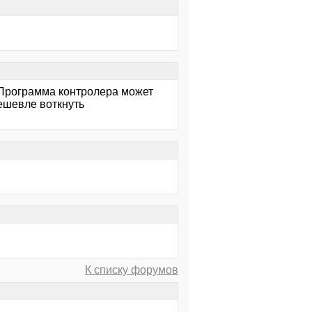
! Программа контролера может
ешевле воткнуть
К списку форумов