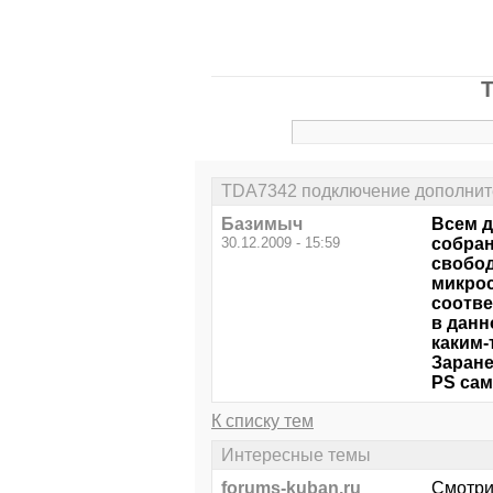
T
TDA7342 подключение дополнит
Базимыч
Всем д
30.12.2009 - 15:59
собран
свобод
микрос
соотве
в данн
каким-
Заране
PS сам
К списку тем
Интересные темы
forums-kuban.ru
Смотри