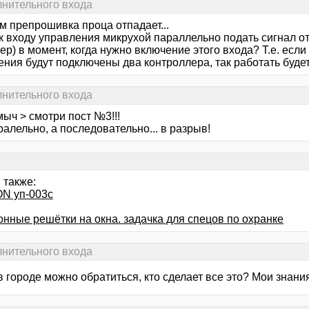
нительного входа
м препрошивка проца отпадает...
к входу управления микрухой параллельно подать сигнал от
р) в момент, когда нужно включение этого входа? Т.е. если
ения будут подключены два контроллера, так работать буде
нительного входа
ыч > смотри пост №3!!!
алельно, а последовательно... в разрыв!
 также:
N уп-003с
онные решётки на окна. задачка для спецов по охранке
нительного входа
в городе можно обратиться, кто сделает все это? Мои знания 