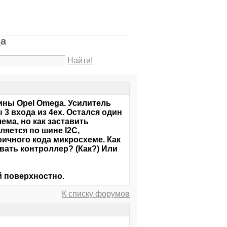
да
Найти!
шины Opel Omega. Усилитель
3 входа из 4ех. Остался один
ема, но как заставить
ляется по шине I2C,
ичного кода микросхеме. Как
ать контроллер? (Как?) Или
й поверхностно.
К списку форумов