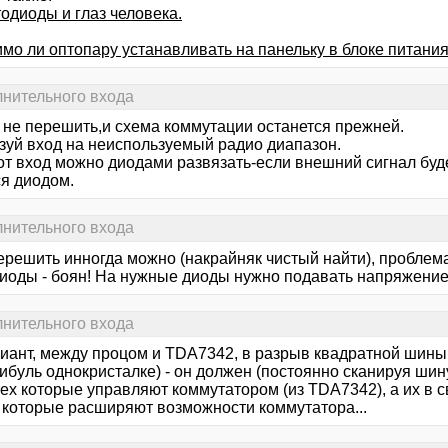
одиоды и глаз человека.
мо ли оптопару устанавливать на панельку в блоке питания
нительного входа
 не перешить,и схема коммутации останется прежней.
зуй вход на неиспользуемый радио диапазон.
от вход можно диодами развязать-если внешний сигнал буд
ся диодом.
нительного входа
решить инногда можно (накрайняк чистый найти), проблема -
диоды - боян! На нужные диоды нужно подавать напряжение
нительного входа
риант, между процом и TDA7342, в разрыв квадратной шины,
ибуль однокристалке) - он должен (постоянно сканируя шин
тех которые управляют коммутатором (из TDA7342), а их в 
, которые расширяют возможности коммутатора...