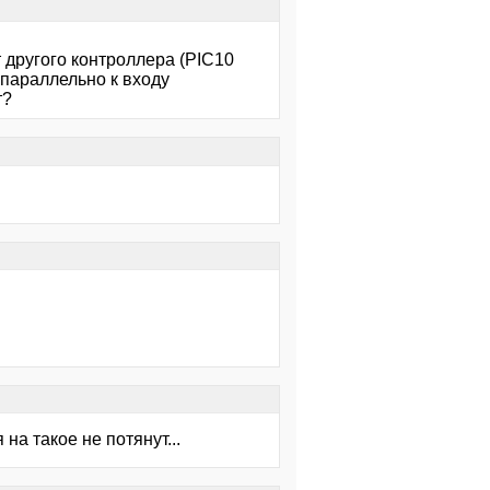
 другого контроллера (PIС10
 параллельно к входу
т?
на такое не потянут...