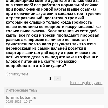
стационарном компе и двб карте только без S2.
она тоже юсб! все работало нормально! сейчас
при подключении новой карты (выше ссылка)
при включении акустики в каналах стоит гудение
и треск различный! достаточно громкий.
который не слышно только когда громкость
выше половины ее мощности накручиваешь! как
только выключаешь блок питания из сети двб
карты все глюки и трески пропадают! пробовал
разные эксперименты ничего не помогает!
единственное что дало результат так это взял
переносками из самой дальней розетки в
квартире запитал двб карту и практически пех
нет! из этого делаю вывод что какая то фигня с
блоком питания на карту! что можно
попробовать в этой ситуации?
К списку тем
1
>
К списку форумов
Интересные темы
forums-kuban.ru
09.08.2026 - 10:17