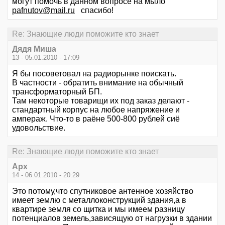
могут помочь в данном вопросе на мыло
pafnutov@mail.ru
спасибо!
Re: Знающие люди поможите кто знает
Дядя Миша
13 - 05.01.2010 - 17:09
Я бы посоветовал на радиорынке поискать.
В частности - обратить внимание на обычный
трансформаторный БП.
Там некоторые товарищи их под заказ делают -
стандартный корпус на любое напряжение и
ампераж. Что-то в раёне 500-800 рублей сиё
удовольствие.
Re: Знающие люди поможите кто знает
Арх
14 - 06.01.2010 - 20:29
Это потому,что спутниковое антенное хозяйство
имеет землю с металлоконструкций здания,а в
квартире земля со щитка и мы имеем разницу
потенциалов земель,зависящую от нагрузки в здании