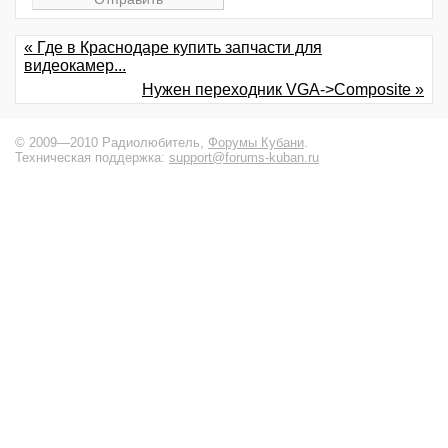
« Где в Краснодаре купить запчасти для
видеокамер...
Нужен переходник VGA->Composite »
© 2009—2010 Радиолюбитель,
Форумы Кубани
.
Техническая поддержка:
support@forums-kuban.ru