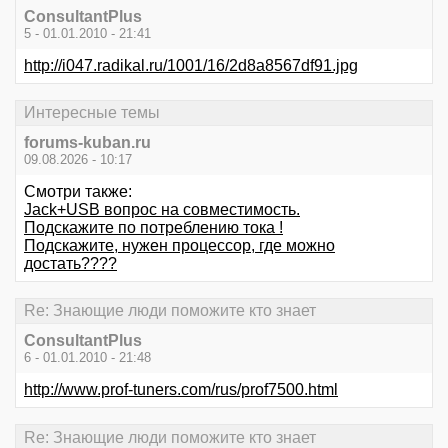
ConsultantPlus
5 - 01.01.2010 - 21:41
http://i047.radikal.ru/1001/16/2d8a8567df91.jpg
Интересные темы
forums-kuban.ru
09.08.2026 - 10:17
Смотри также:
Jack+USB вопрос на совместимость.
Подскажите по потреблению тока !
Подскажите, нужен процессор, где можно
достать????
Re: Знающие люди поможите кто знает
ConsultantPlus
6 - 01.01.2010 - 21:48
http://www.prof-tuners.com/rus/prof7500.html
Re: Знающие люди поможите кто знает