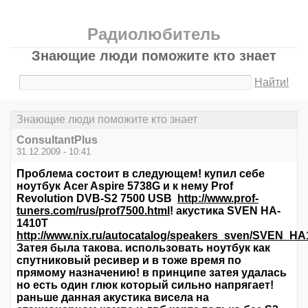
Радиолюбитель
Знающие люди поможите кто знает
Найти!
Знающие люди поможите кто знает
ConsultantPlus
31.12.2009 - 10:41
Проблема состоит в следующем! купил себе
ноутбук Acer Aspire 5738G и к нему Prof
Revolution DVB-S2 7500 USB
http://www.prof-
tuners.com/rus/prof7500.html
! акустика SVEN HA-
1410T
http://www.nix.ru/autocatalog/speakers_sven/SVEN_
Затея была такова. использовать ноутбук как
спутниковый ресивер и в тоже время по
прямому назначению! в принципе затея удалась
но есть один глюк который сильно напрягает!
раньше данная акустика висела на