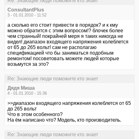
Re: Знающие люди поможите кто знает
ConsultantPlus
3 - 01.01.2010 - 11:52
а сколько его стоит привести в порядок? и к кму
можно обратится с этим вопросом!? блочек более
чем странный! покрайней меря я таких никогда не
видел! диапазон входящего напряжения колеблется
от 65 до 265 вольт! сам не располагаю
спецификацией что бы заниматься подобным
ремонтом! посоветовать можете людей которые
возьмутся за это?
Re: Знающие люди поможите кто знает
Дядя Миша
4 - 01.01.2010 - 15:36
>>диапазон входящего напряжения колеблется от 65
до 265 вольт
Что в этом особенного?
На ём написано что? Модель, кто производитель.
Re: Знающие люди поможите кто знает