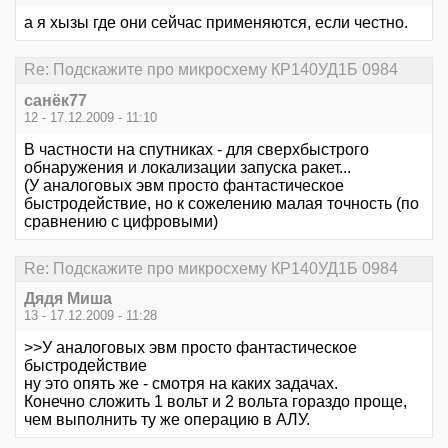
а я хызы где они сейчас применяются, если честно.
Re: Подскажите про микросхему КР140УД1Б 0984
санёк77
12 - 17.12.2009 - 11:10
В частности на спутниках - для сверхбыстрого
обнаружения и локализации запуска ракет...
(У аналоговых эвм просто фантастическое
быстродействие, но к сожелению малая точность (по
сравнению с цифровыми)
Re: Подскажите про микросхему КР140УД1Б 0984
Дядя Миша
13 - 17.12.2009 - 11:28
>>У аналоговых эвм просто фантастическое
быстродействие
ну это опять же - смотря на каких задачах.
Конечно сложить 1 вольт и 2 вольта гораздо проще,
чем выполнить ту же операцию в АЛУ.