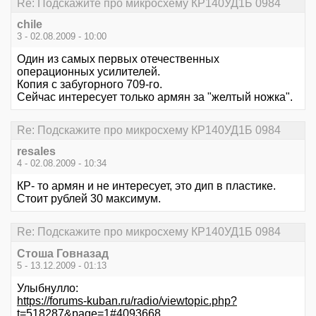
Re: Подскажите про микросхему КР140УД1Б 0984
chile
3 - 02.08.2009 - 10:00
Один из самых первых отечественных
операционных усилителей.
Копия с забугорного 709-го.
Сейчас интересует только армян за "желтый ножка".
Re: Подскажите про микросхему КР140УД1Б 0984
resales
4 - 02.08.2009 - 10:34
КР- то армян и не интересует, это дип в пластике.
Стоит рублей 30 максимум.
Re: Подскажите про микросхему КР140УД1Б 0984
Стоша Говназад
5 - 13.12.2009 - 01:13
Улыбнулло:
https://forums-kuban.ru/radio/viewtopic.php?
t=518287&page=1#4093668