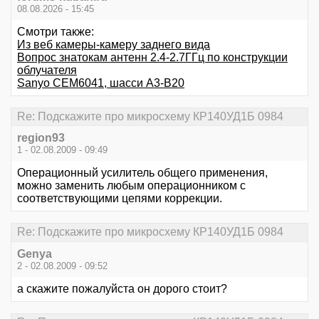
08.08.2026 - 15:45
Смотри также:
Из веб камеры-камеру заднего вида
Вопрос знатокам антенн 2.4-2.7ГГц по конструкции
облучателя
Sanyo CEM6041, шасси А3-В20
Re: Подскажите про микросхему КР140УД1Б 0984
region93
1 - 02.08.2009 - 09:49
Операционный усилитель общего применения,
можно заменить любым операционником с
соответствующими цепями коррекции.
Re: Подскажите про микросхему КР140УД1Б 0984
Genya
2 - 02.08.2009 - 09:52
а скажите пожалуйста он дорого стоит?