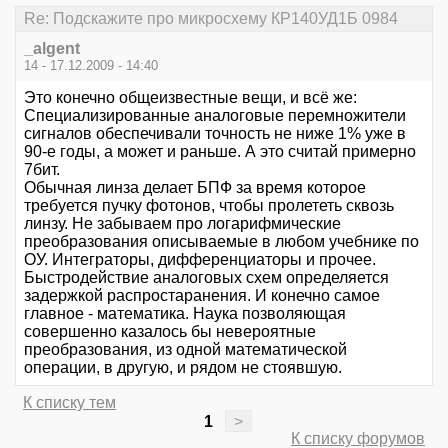
Re: Подскажите про микросхему КР140УД1Б 0984
_algent
14 - 17.12.2009 - 14:40
Это конечно общеизвестные вещи, и всё же:
Специализированные аналоговые перемножители
сигналов обеспечивали точность не ниже 1% уже в
90-е годы, а может и раньше. А это считай примерно
7бит.
Обычная линза делает БПФ за время которое
требуется пучку фотонов, чтобы пролететь сквозь
линзу. Не забываем про логарифмические
преобразования описываемые в любом учебнике по
ОУ. Интеграторы, дифференциаторы и прочее.
Быстродействие аналоговых схем определяется
задержкой распростаранения. И конечно самое
главное - математика. Наука позволяющая
совершенно казалось бы невероятные
преобразования, из одной математической
операции, в другую, и рядом не стоявшую.
К списку тем
1
>
К списку форумов