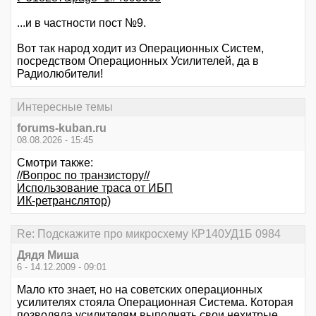
...и в частности пост №9.
Вот так народ ходит из Операционных Систем,
посредством Операционных Усилителей, да в
Радиолюбители!
Интересные темы
forums-kuban.ru
08.08.2026 - 15:45
Смотри также:
//Вопрос по транзистору//
Использование траса от ИБП
ИК-ретранслятор)
Re: Подскажите про микросхему КР140УД1Б 0984
Дядя Миша
6 - 14.12.2009 - 09:01
Мало кто знает, но на советских операционных
усилителях стояла Операционная Система. Которая
позволяла усилителям выполнять свои нехитрые