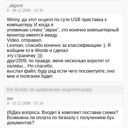
_algent
8 - 09.12.2009 - 22:35
Winny, да этот осцилл по сути USB приставка к
компьютеру. И когда я
упоминаю слово "экран", это конечно компьютерный
монитор имеется ввиду.
Video, отправил.
Lexman, спасибо конечно за классификацию :). Я
вобщем-то в Wordе и сделал
эту страничку :)))
друг2009, по правде, меня несколько воротит от
халявы... Но спасибо,
выслал файл, буду рад если чего посоветуете, оно
мне и полезнее будет.
Re: Вопрс по цифровому осциллографу
aw
9 - 10.12.2009 - 07:14
(8)Два вопроса. Входит в комплект поставки схема?
Возможна ли оплата по безналу с получением бух.
документов?