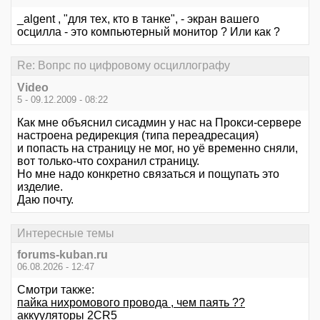
_algent , "для тех, кто в танке", - экран вашего
осцилла - это компьютерный монитор ? Или как ?
Re: Вопрс по цифровому осциллографу
Video
5 - 09.12.2009 - 08:22
Как мне объяснил сисадмин у нас на Прокси-сервере
настроена редирекция (типа переадресация)
и попасть на страницу не мог, но уё временно сняли,
вот только-что сохранил страницу.
Но мне надо конкретно связаться и пощупать это
изделие.
Даю почту.
Интересные темы
forums-kuban.ru
06.08.2026 - 12:47
Смотри также:
пайка нихромового провода , чем паять ??
аккууляторы 2CR5