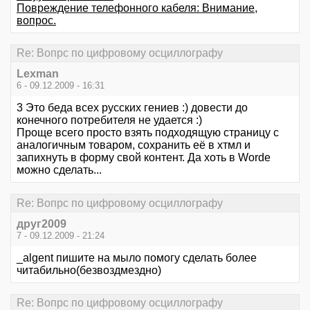
Повреждение телефонного кабеля: Внимание,
вопрос.
Re: Вопрс по цифровому осциллографу
Lexman
6 - 09.12.2009 - 16:31
3 Это беда всех русских гениев :) довести до
конечного потребителя не удается :)
Проще всего просто взять подходящую страницу с
аналогичным товаром, сохранить её в хтмл и
запихнуть в форму свой контент. Да хоть в Wordе
можно сделать...
Re: Вопрс по цифровому осциллографу
друг2009
7 - 09.12.2009 - 21:24
_algent пишите на мыло помогу сделать более
читабильно(безвоздмездно)
Re: Вопрс по цифровому осциллографу