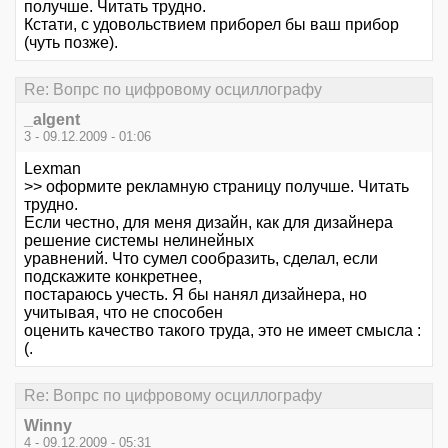
получше. Читать трудно.
Кстати, с удовольствием приборел бы ваш прибор
(чуть позже).
Re: Вопрс по цифровому осциллографу
_algent
3 - 09.12.2009 - 01:06
Lexman
>> оформите рекламную страницу получше. Читать
трудно.
Если честно, для меня дизайн, как для дизайнера
решение системы нелинейных
уравнений. Что сумел сообразить, сделал, если
подскажите конкретнее,
постараюсь учесть. Я бы нанял дизайнера, но
учитывая, что не способен
оценить качество такого труда, это не имеет смысла :
(.
Re: Вопрс по цифровому осциллографу
Winny
4 - 09.12.2009 - 05:31