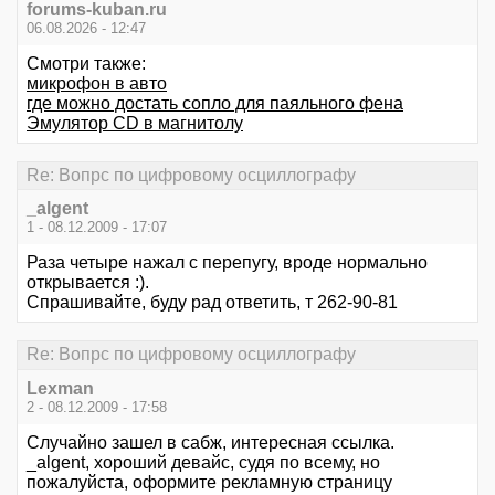
forums-kuban.ru
06.08.2026 - 12:47
Смотри также:
микрофон в авто
где можно достать сопло для паяльного фена
Эмулятор CD в магнитолу
Re: Вопрс по цифровому осциллографу
_algent
1 - 08.12.2009 - 17:07
Раза четыре нажал с перепугу, вроде нормально
открывается :).
Спрашивайте, буду рад ответить, т 262-90-81
Re: Вопрс по цифровому осциллографу
Lexman
2 - 08.12.2009 - 17:58
Случайно зашел в сабж, интересная ссылка.
_algent, хороший девайс, судя по всему, но
пожалуйста, оформите рекламную страницу