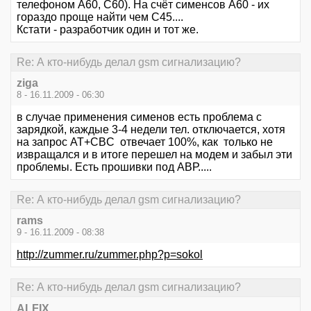
телефоном А60, С60). На счёт сименсов А60 - их
гораздо проще найти чем С45....
Кстати - разработчик один и тот же.
Re: А кто-нибудь делал gsm сигнализацию?
ziga
8 - 16.11.2009 - 06:30
в случае применения сименов есть проблема с
зарядкой, каждые 3-4 недели тел. отключается, хотя
на запрос AT+CBC отвечает 100%, как только не
извращался и в итоге перешел на модем и забыл эти
проблемы. Есть прошивки под АВР.....
Re: А кто-нибудь делал gsm сигнализацию?
rams
9 - 16.11.2009 - 08:38
http://zummer.ru/zummer.php?p=sokol
Re: А кто-нибудь делал gsm сигнализацию?
ALFIX