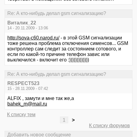
Re: А кто-нибудь делал gsm сигнализацию?
Виталик_22
14 - 20.11.2009 - 13:06
http://sova-c60.narod.ru/
- в этой GSM сигнализации
тоже решена проблема отключения сименсов... GSM
контроллер сам следит за состоянием сотового, и
если по какой-то причине телефон завис или
выключился - включит его :)))))))))))))
Re: А кто-нибудь делал gsm сигнализацию?
RESPECT523
15 - 28.11.2009 - 07:42
ALFIX , замути и мне так же,а
bahek_m@mail.ru
К списку тем
1
>
К списку форумов
Добавить новое сообщение