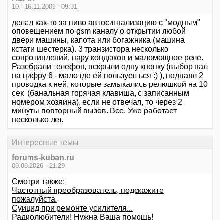
10 - 16.11.2009 - 09:31
делал как-то за пиво автосигнализацию с "модным"
оповещением по gsm каналу о открытии любой
двери машины, капота или богажника (машина
кстати шестерка). 3 транзистора несколько
сопротивлений, пару кондюков и маломощное реле.
Разобрали телефон, вскрыли одну кнопку (выбор нал
на цифру 6 - мало где ей пользуешься :) ), подпаял 2
проводка к ней, которые замыкались релюшкой на 10
сек (банальная горячая клавиша, с записанным
номером хозяина), если не отвечал, то через 2
минуты повторный вызов. Все. Уже работает
несколько лет.
Интересные темы
forums-kuban.ru
08.08.2026 - 21:29
Смотри также:
Частотный преобразователь, подскажите
пожалуйста.
Суицид при ремонте усилителя...
Радиолюбители! Нужна Ваша помощь!