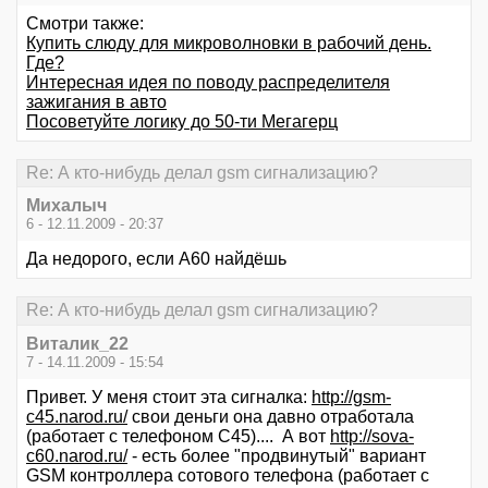
Смотри также:
Купить слюду для микроволновки в рабочий день.
Где?
Интересная идея по поводу распределителя
зажигания в авто
Посоветуйте логику до 50-ти Мегагерц
Re: А кто-нибудь делал gsm сигнализацию?
Михалыч
6 - 12.11.2009 - 20:37
Да недорого, если А60 найдёшь
Re: А кто-нибудь делал gsm сигнализацию?
Виталик_22
7 - 14.11.2009 - 15:54
Привет. У меня стоит эта сигналка:
http://gsm-
c45.narod.ru/
свои деньги она давно отработала
(работает с телефоном С45).... А вот
http://sova-
c60.narod.ru/
- есть более "продвинутый" вариант
GSM контроллера сотового телефона (работает с