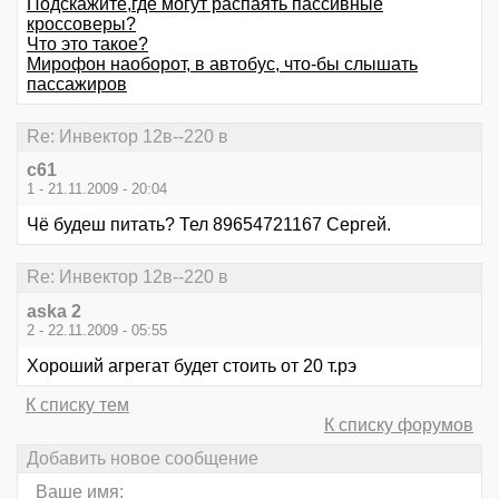
Подскажите,где могут распаять пассивные
кроссоверы?
Что это такое?
Мирофон наоборот, в автобус, что-бы слышать
пассажиров
Re: Инвектор 12в--220 в
с61
1 - 21.11.2009 - 20:04
Чё будеш питать? Тел 89654721167 Сергей.
Re: Инвектор 12в--220 в
aska 2
2 - 22.11.2009 - 05:55
Хороший агрегат будет стоить от 20 т.рэ
К списку тем
К списку форумов
Добавить новое сообщение
Ваше имя: