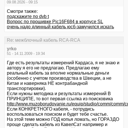
09.08.2026 - 09:15
Смотри также:
подскажите по dvb t
Вопрос по прошивке Pic16F684 в корпусе SL
очень надо длинный кабель юсб-замучился искать
Re: межблочный кабель RCA-RCA
yrko
51 - 14.11.2009 - 19:34
Где есть результаты измерений Кардаса, я не знаю и
автору я его не предлагаю. Предлагаю ему
реальный кабель за вполне нормальные деньги
(особенно с учетом производства в Швеции, а не
Китае и наверняка НЕ контрабандной
транспортировки).
Если нужны методика и результаты измерений В
ПРИНЦИПЕ, то вот первая ссылка из поисковика
http://www.muzoborudovanie.ru/equip/studio/comm/comm/
Если КОНКРЕТНОГО кабеля, - потрудись
воспользоваться поиском и будет тебе счастье.
На этой теме можно ГОД копья ломать, но ГОРАЗДО
проще сделать кабель из КавелСат например и