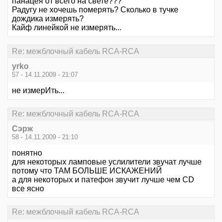
панацея от всего на свете???
Радугу не хочешь померять? Сколько в тучке
дождика измерять?
Кайф линейкой не измерять...
Re: межблочный кабель RCA-RCA
yrko
57 - 14.11.2009 - 21:07
не измерИть...
Re: межблочный кабель RCA-RCA
Сэрж
58 - 14.11.2009 - 21:10
понятно
для некоторых ламповые услилители звучат лучше
потому что ТАМ БОЛЬШЕ ИСКАЖЕНИЙ
а для некоторых и патефон звучит лучше чем CD
все ясно
Re: межблочный кабель RCA-RCA