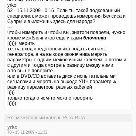
yrko
62 - 15.11.2009 - 0:16 Если ты такой подкованный
специалист, может проведешь измерения Белсиса и
Супры и выложишь здесь для народа?
---
чтобы измерить и чтобы вы, знатоги поврели, нужно
кроме межблочников еще и сами
блочники
:))))) мерить
т.е. на вход предоконечника подать сигнал с
генератора, а на выходе оконечника мерять
параметры с одним межблочным кабелем, а потом и
с другим и тогда смотреть разницу между ними
а то вы не поверите..
или в DVD/CD вставить диск с испытательными
сигналами и мерять на выходе УНЧ параметры/
разницу параметров разных кабелей
:))))
только тогда о чем-то можно говорить
:)))))
Re: межблочный кабель RCA-RCA
yrko
70 - 15.11.2009 - 11:32