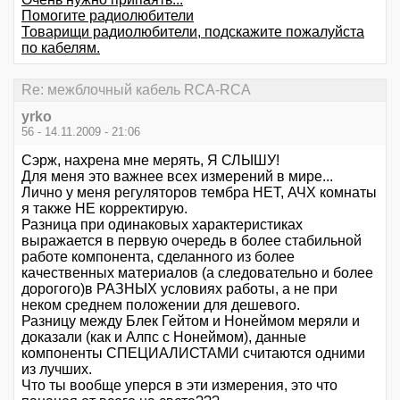
Помогите радиолюбители
Товарищи радиолюбители, подскажите пожалуйста
по кабелям.
Re: межблочный кабель RCA-RCA
yrko
56 - 14.11.2009 - 21:06
Сэрж, нахрена мне мерять, Я СЛЫШУ!
Для меня это важнее всех измерений в мире...
Лично у меня регуляторов тембра НЕТ, АЧХ комнаты
я также НЕ корректирую.
Разница при одинаковых характеристиках
выражается в первую очередь в более стабильной
работе компонента, сделанного из более
качественных материалов (а следовательно и более
дорогого)в РАЗНЫХ условиях работы, а не при
неком среднем положении для дешевого.
Разницу между Блек Гейтом и Нонеймом меряли и
доказали (как и Алпс с Нонеймом), данные
компоненты СПЕЦИАЛИСТАМИ считаются одними
из лучших.
Что ты вообще уперся в эти измерения, это что