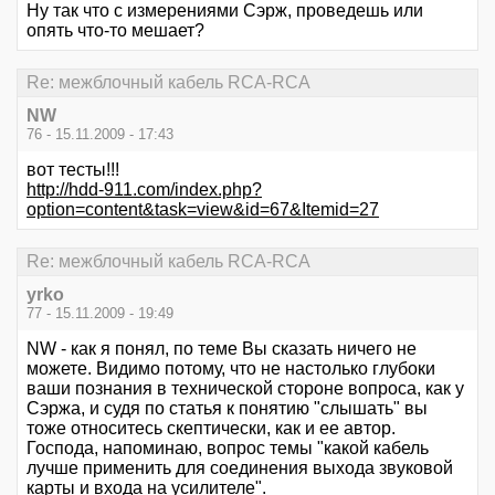
Ну так что с измерениями Сэрж, проведешь или
опять что-то мешает?
Re: межблочный кабель RCA-RCA
NW
76 - 15.11.2009 - 17:43
вот тесты!!!
http://hdd-911.com/index.php?
option=content&task=view&id=67&Itemid=27
Re: межблочный кабель RCA-RCA
yrko
77 - 15.11.2009 - 19:49
NW - как я понял, по теме Вы сказать ничего не
можете. Видимо потому, что не настолько глубоки
ваши познания в технической стороне вопроса, как у
Сэржа, и судя по статья к понятию "слышать" вы
тоже относитесь скептически, как и ее автор.
Господа, напоминаю, вопрос темы "какой кабель
лучше применить для соединения выхода звуковой
карты и входа на усилителе".