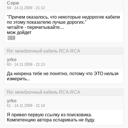
Сэрж
59 - 14.11.2009 - 21:12
"Причем оказалось, что некоторые недорогие кабели
по этому показателю лучше дорогих."
читайте - перечитывайте....
мож дойдет
:)))))
Re: межблочный кабель RCA-RCA
yrko
60 - 14.11.2009 - 21:13
Да нихрена тебе не понятно, потому что ЭТО нельзя
измерить...
Re: межблочный кабель RCA-RCA
yrko
61 - 14.11.2009 - 21:14
Я привел первую ссылку из поисковика.
Компетенцию автора оспаривать не буду.