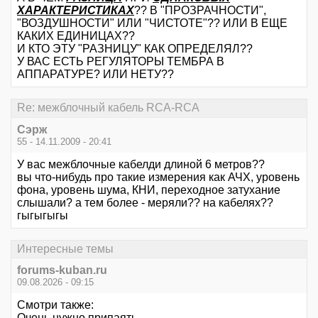
ХАРАКТЕРИСТИКАХ
?? В "ПРОЗРАЧНОСТИ",
"ВОЗДУШНОСТИ" ИЛИ "ЧИСТОТЕ"?? ИЛИ В ЕЩЕ
КАКИХ ЕДИНИЦАХ??
И КТО ЭТУ "РАЗНИЦУ" КАК ОПРЕДЕЛЯЛ??
У ВАС ЕСТЬ РЕГУЛЯТОРЫ ТЕМБРА В
АППАРАТУРЕ? ИЛИ НЕТУ??
Re: межблочный кабель RCA-RCA
Сэрж
55 - 14.11.2009 - 20:41
У вас межблочные кабелди длиной 6 метров??
вы что-нибудь про такие измерения как АЧХ, уровень
фона, уровень шума, КНИ, переходное затухание
слышали? а тем более - меряли?? на кабелях??
гыгыгыгы
Интересные темы
forums-kuban.ru
09.08.2026 - 09:15
Смотри также:
Очень нужно припаять...