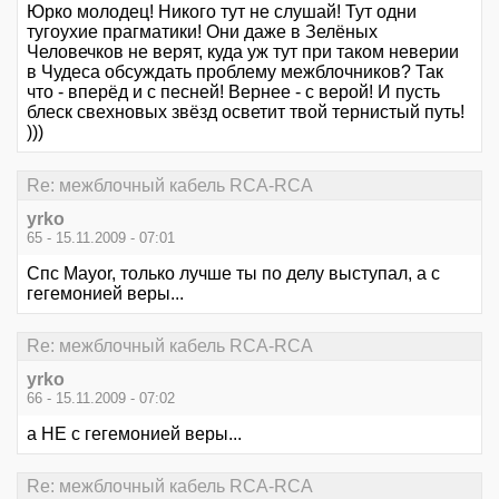
Юрко молодец! Никого тут не слушай! Тут одни
тугоухие прагматики! Они даже в Зелёных
Человечков не верят, куда уж тут при таком неверии
в Чудеса обсуждать проблему межблочников? Так
что - вперёд и с песней! Вернее - с верой! И пусть
блеск свехновых звёзд осветит твой тернистый путь!
)))
Re: межблочный кабель RCA-RCA
yrko
65 - 15.11.2009 - 07:01
Спс Mayor, только лучше ты по делу выступал, а с
гегемонией веры...
Re: межблочный кабель RCA-RCA
yrko
66 - 15.11.2009 - 07:02
а НЕ с гегемонией веры...
Re: межблочный кабель RCA-RCA