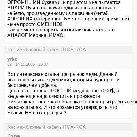
ОГРОМНЫМИ буквами, и при этом мне пытаются
ВПАРИТЬ что он звучит одинаково аналогично
кабелю, произведенному из первички (читай
ХОРОШИХ материалов, БЕЗ посторонних примесей)
- мне просто СМЕШНО!!!
Так же можно впарить, что китайский авто - это
АНАЛОГ Мерина, ИМХО.
Re: межблочный кабель RCA-RCA
yrko
52 - 14.11.2009 - 20:07
Вот интересная статья про рынок меди. Данный
рынок испытывает дефицит, который будет рости
быстрее, чем добыча.
Цена нза 1 тонну ПРОСТОЙ меди около 7000$, а
ведь ее еще надо очистить и произвести
жилы+экран+оплетка+оболочка+коннекторы+работа+ло
на всех этапах. И кто возьмется утверждать, что
Белсис НЕ из вторсырья?
Re: межблочный кабель RCA-RCA
Сэрж