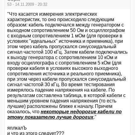
53 - 14.11.2009 - 20:32
"Что касается измерения электрических
характеристик, то оно происходило следующим
образом: кабель подключался между генератором с
выходном сопротивлением 50 Ом и осциллографом
с входным сопротивлением 1 мОм (для проверки в
условиях "идеальных" источника и приемника), при
этом через кабель пропускался синусоидальный
сигнал частотой 100 кГц. Затем кабели подключались
к выходу генератора с сопротивлением 10 кОм и
входу осциллографа с сопротивлением 5 кОм (для
проверки кабеля в условиях высокого выходного
сопротивления источника и реального приемника),
при этом через кабели пропускался синусоидальный
сигнал частотой 30 кГц. Во время тестирования
измерялось падение напряжения на кабеле. По
результатам составлена таблица, в которой кабели с
меньшим уровнем падения напряжения (то есть
лучшие) расположены ближе к началу. Причем
оказалось, что
некоторые недорогие кабели по
этому показателю лучше дорогих
."
яплкалЪ
и что из этого следует???