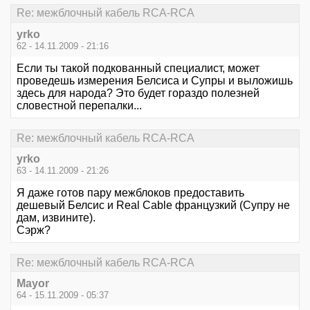
Re: межблочный кабель RCA-RCA
yrko
62 - 14.11.2009 - 21:16
Если ты такой подкованный специалист, может
проведешь измерения Белсиса и Супры и выложишь
здесь для народа? Это будет гораздо полезней
словестной перепалки...
Re: межблочный кабель RCA-RCA
yrko
63 - 14.11.2009 - 21:26
Я даже готов пару межблоков предоставить
дешевый Белсис и Real Cable французкий (Супру не
дам, извините).
Сэрж?
Re: межблочный кабель RCA-RCA
Mayor
64 - 15.11.2009 - 05:37