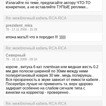
Излагайте по теме, предлагайте автору ЧТО-ТО
конкретное, а не вставляйте ТУПЫЕ реплики...
Re: межблочный кабель RCA-RCA
prezident_mira
78 - 17.11.2009 - 15:28
ипона мать!!! что я породил !!! :)))))
Re: межблочный кабель RCA-RCA
Северный
79 - 18.11.2009 - 09:16
короче , витуха 6 кат. плетёная или медная жесть 0.2
мм две полоски шириной по 30мм между ними
полиуретановый коврик 30 мм , медь полируешь .
Вся прозрачность в звуке зависит от емкости кабеля .
Посеребро лучше не применять т.к. верх здорово
задирает особенно на слабом сигнале типа с
винилки на корректор - проверенно .
Re: межблочный кабель RCA-RCA