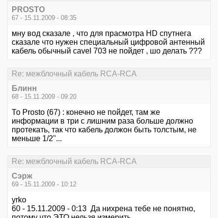
PROSTO
67 - 15.11.2009 - 08:35
мну вод сказале , что для прасмотра HD спутнега
сказале что нужен специальный цифровой антенный
кабель обычный cavel 703 не пойдет , шо делать ???
Re: межблочный кабель RCA-RCA
Блинн
68 - 15.11.2009 - 09:20
То Prosto (67) : конечно не пойдет, там же
информации в три с лишним раза больше должно
протекать, так что кабель должон быть толстым, не
меньше 1/2"...
Re: межблочный кабель RCA-RCA
Сэрж
69 - 15.11.2009 - 10:12
yrko
60 - 15.11.2009 - 0:13 Да нихрена тебе не понятно,
потому что ЭТО нельзя измерить...