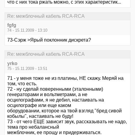
что с них тока ржать можно, с этих характеристик...
Re: межблочный кабель RCA-RCA
fgfg
74 - 15.11.2009 - 13:10
73-Сэрж >Ярый поклонник дискрета?
Re: межблочный кабель RCA-RCA
yrko
75 - 15.11.2009 - 13:51
71 - у меня тоже не из платины, НЕ скажу. Меряй на
том, что есть.
72 - ну сделай поверенными (эталонными)
генераторами и вольтметрами, а не
осцилографами, я не дебил, настаивать на
осцилографе или еще каком
оборудовании, которое на твой взгляд "бред сивой
кобылы", настаивать не буду!
73 - от чего ЕЩЕ зависит звук, рассказывать не надо,
тема про небалансный
межблочник, ее прощу и придерживаться.