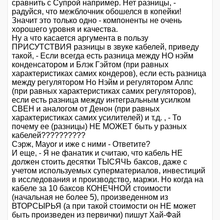
сравнить с Супрой например. Нет разницы, -
радуйся, что межблочник обошелся в копейки!
Значит это только одно - компоненты не очень
хорошего уровня и качества.
Ну а что касается аргумента в пользу
ПРИСУТСТВИЯ разницы в звуке кабелей, приведу
такой, - Если всегда есть разница между НО нэйм
конденсатором и Блэк Гэйтом (при равных
характеристиках самих кондеров), если есть разница
между регулятором Но Нэйм и регулятором Алпс
(при равных характеристиках самих регуляторов),
если есть разница между интегральным усилком
СВЕН и аналогом от Денон (при равных
характеристиках самих усилителей) и т.д. , - То
почему ее (разницы) НЕ МОЖЕТ быть у разных
кабелей??????????
Сэрж, Mayor и иже с ними - Ответите?
И еще, - Я не фанатик и считаю, что кабель НЕ
должен стоить десятки ТЫСЯЧЬ баксов, даже с
учетом используемых суперматериалов, инвестиций
в исследования и производство, маржи. Но когда на
кабеле за 10 баксов КОНЕЧНОЙ стоимости
(начальная не более 5), произведенном из
ВТОРСЫРЬЯ (а при такой стоимости он НЕ может
быть произведен из первички) пишут Хай-Фай