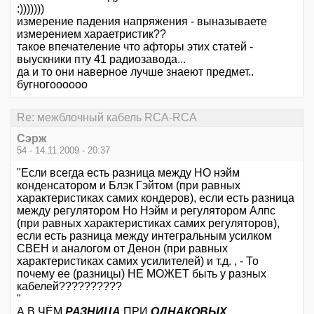
:)))))))
измерение падения напряжения - выназываете
измерением хараетристик??
такое впечателение что афторы этих статей -
выускники пту 41 радиозавода...
да и то они наверное лучше знаеют предмет..
бугногоооооо
Re: межблочный кабель RCA-RCA
Сэрж
54 - 14.11.2009 - 20:37
"Если всегда есть разница между НО нэйм
конденсатором и Блэк Гэйтом (при равных
характеристиках самих кондеров), если есть разница
между регулятором Но Нэйм и регулятором Алпс
(при равных характеристиках самих регуляторов),
если есть разница между интегральным усилком
СВЕН и аналогом от Денон (при равных
характеристиках самих усилителей) и т.д. , - То
почему ее (разницы) НЕ МОЖЕТ быть у разных
кабелей??????????
"
А В ЧЁМ
РАЗНИЦА
ПРИ
ОДНАКОВЫХ