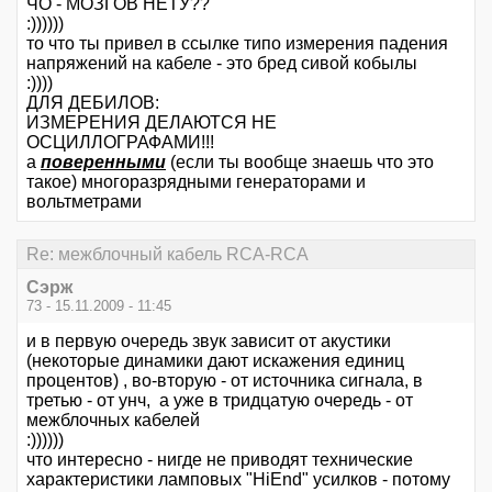
ЧО - МОЗГОВ НЕТУ??
:))))))
то что ты привел в ссылке типо измерения падения
напряжений на кабеле - это бред сивой кобылы
:))))
ДЛЯ ДЕБИЛОВ:
ИЗМЕРЕНИЯ ДЕЛАЮТСЯ НЕ
ОСЦИЛЛОГРАФАМИ!!!
а
поверенными
(если ты вообще знаешь что это
такое) многоразрядными генераторами и
вольтметрами
Re: межблочный кабель RCA-RCA
Сэрж
73 - 15.11.2009 - 11:45
и в первую очередь звук зависит от акустики
(некоторые динамики дают искажения единиц
процентов) , во-вторую - от источника сигнала, в
третью - от унч, а уже в тридцатую очередь - от
межблочных кабелей
:))))))
что интересно - нигде не приводят технические
характеристики ламповых "HiEnd" усилков - потому