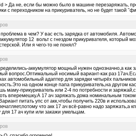
lid > Да не, если бы можно было в машине перезаряжать, п
ки с переходником на прикуриватель, но не будет такой "фич
оров
 проблема в чем? У вас есть зарядка от автомобиля. Автом
 аккумулятор 12 вольт с гнездом прикуривателя, который м
терской. Или я чего-то не понял?
оров
пределились-аккумулятор мощный нужен однозначно,а как з
ый вопрос.Оптимальный носимый вариант-как раз 17ач.Если
нах автомобильный адаптер для зарядки четырёх пальчиков 
ость.Это на одном конце папа прикуриватель,на другом кас
шь маму-прикуриватель или 2-4 по потребности и заряжай,с
хоть вперемешку.А 17 ач заряжать дома номинальным током
Вариант питать упс от акк,чтобы получить 220в и использов
печатляет,потому что акк 17 ач всё-равно надо заряжать,а кп
 для 17 ач купи или закажи умельцам.
оров
> О, спасибо огромное!