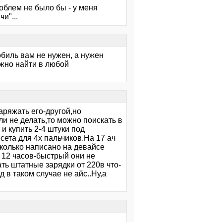
роблем не было бы - у меня
и"...
обиль вам не нужен, а нужен
ожно найти в любой
аряжать его-другой,но
 не делать,то можно поискать в
и купить 2-4 штуки под
сета для 4х пальчиков.На 17 ач
колько написано на девайсе
 12 часов-быстрый они не
ать штатные зарядки от 220в что-
д в таком случае не айс..Ну,а