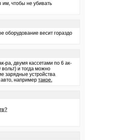
 им, чтобы не убивать
вое оборудование весит гораздо
к-ра, двумя кассетами по 6 ак-
 вольт) и тогда можно
кие зарядные устройства
в авто, например
такое.
тв?