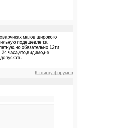
товарчиках магов широкого
ильную подешевле,т.к.
летную,но обязательно 12ти
 24 часа,что,видимо,не
 допускать
К списку форумов