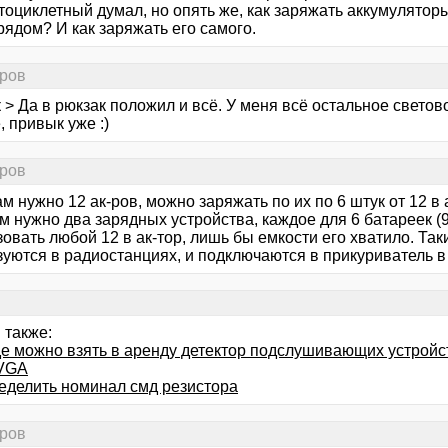
оциклетный думал, но опять же, как заряжать аккумуляторы
ядом? И как заряжать его самого.
оров
 > Да в рюкзак положил и всё. У меня всё остальное свето
 привык уже :)
оров
м нужно 12 ак-ров, можно заряжать по их по 6 штук от 12 в а
м нужно два зарядных устройства, каждое для 6 батареек (9
овать любой 12 в ак-тор, лишь бы емкости его хватило. Та
зуются в радиостанциях, и подключаются в прикуриватель 
 также:
де можно взять в аренду детектор подслушивающих устройс
VGA
ределить номинал смд резистора
оров