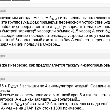
оров
онечно мы догадаемся,чем будут изнасилованы пальчиковые
 эта групповуха.Вот,к примеру,в переносном устройстве бу
ов(фотик,плеер,навигатор и т.д.).Тут вариант-только смен
 быстрой зарядке(5 часов)или обычной(15 часов).А если бу
ка,соединённых последовательно,да устройство не у глаз д
клетный 6ти вольтовый акк этак на 9ач.А ещё есть перенос
 заряжай или пользуй в буфере...
оров
ё же интересно, как предполагается таскать 4-килограммов
оров
175 > Будут 3 вспышки по 4 аккумулятора каждый. Соединен
ельно
 схеме не совсем понимаю, что такой крен5 и как его встав
яторов. А ещё как зарядить 12-вольтовый...
 Так как будут убиваться 12 батареек, то сменных надо ещё г
 Аккум же на 17Ah 12V стоит 1300 примерно...