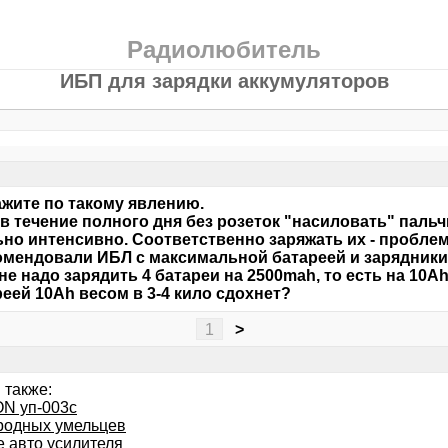
Радиолюбитель
ИБП для зарядки аккумуляторов
жите по такому явлению.
в течение полного дня без розеток "насиловать" пал
но интенсивно. Соответственно заряжать их - проблем
мендовали ИБЛ с максимальной батареей и зарядники в 
не надо зарядить 4 батареи на 2500mah, то есть на 10A
реей 10Ah весом в 3-4 кило сдохнет?
1
>
 также:
N уп-003с
родных умельцев
е авто усилителя