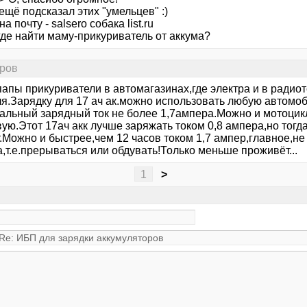
ещё подсказал этих "умельцев" :)
а почту - salsero собака list.ru
где найти маму-прикуриватель от аккума?
оров
апы прикуриватели в автомагазинах,где электра и в радио
я.Зарядку для 17 ач ак.можно использовать любую автомоб
альный зарядный ток не более 1,7ампера.Можно и мотоцик
ую.Этот 17ач акк лучше заряжать током 0,8 ампера,но тогда
.Можно и быстрее,чем 12 часов током 1,7 ампер,главное,не
,т.е.прерываться или обдувать!Только меньше проживёт...
1
>