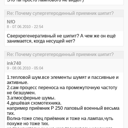
Re: Почему супергетеродинный приемник шипит?
NfO
8 - 07.06.2010 - 22:54
Сверхрегенеративный не шипит? А чем же он ещё
занимается, когда несущей нет?
Re: Почему супергетеродинный приемник шипит?
ink740
9 - 08.06.2010 - 05:04
1.тепловой шум.все элементы шумят и пассивные и
активные.
2.сам процесс переноса на промежуточную частоту
не безшумен.
3.атмосферные шумы.
4.дешёвая схомотехника.
например приёмник Р 250 лаповый военный весьма
тих.
Волна-тоже спец приёмник и тоже на лампах,чуть
похуже но тоже тих.