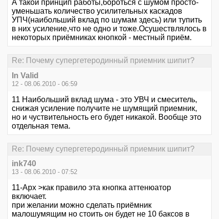
А такой принцип работы,бороться с шумом просто-
уменьшать количество усилительных каскадов
УПЧ(наибольший вклад по шумам здесь) или тупить
в них усиление,что не одно и тоже.Осушествлялось в
некоторых приёмниках кнопкой - местный приём.
Re: Почему супергетеродинный приемник шипит?
In Valid
12 - 08.06.2010 - 06:59
11 Наибольший вклад шума - это УВЧ и смеситель,
снижая усиление получите не шумящий приемник,
но и чуствительность его будет никакой. Вообще это
отдельная тема.
Re: Почему супергетеродинный приемник шипит?
ink740
13 - 08.06.2010 - 07:52
11-Арх >как правило эта кнопка аттенюатор
включает.
при желании можно сделать приёмник
малошумящим но стоить он будет не 10 баксов в