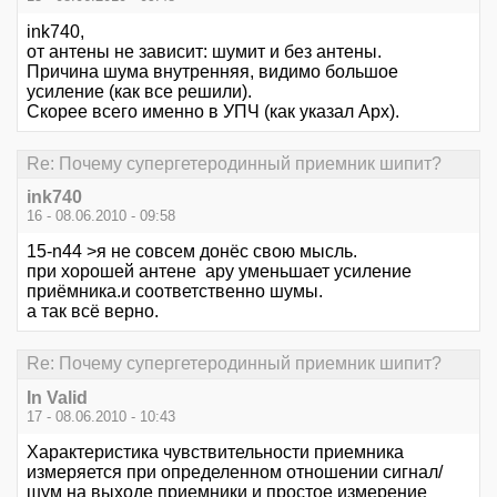
ink740,
от антены не зависит: шумит и без антены.
Причина шума внутренняя, видимо большое
усиление (как все решили).
Скорее всего именно в УПЧ (как указал Арх).
Re: Почему супергетеродинный приемник шипит?
ink740
16 - 08.06.2010 - 09:58
15-n44 >я не совсем донёс свою мысль.
при хорошей антене ару уменьшает усиление
приёмника.и соответственно шумы.
а так всё верно.
Re: Почему супергетеродинный приемник шипит?
In Valid
17 - 08.06.2010 - 10:43
Характеристика чувствительности приемника
измеряется при определенном отношении сигнал/
шум на выходе приемники и простое измерение