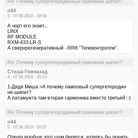
Re: Почему супергетеродинный приемник шипит?
n44
3 - 07.06.2010 - 19:54
А чорт его знает...
LINX
RF MODULE
RXM-433-LR-S
А сверхрегенеративный - RR8 "Телеконтролли".
Re: Почему супергетеродинный приемник шипит?
Стоша Говназад
4 - 07.06.2010 - 20:23
1-Дядя Миша >А почему ламповый супергетеродин
не шипит?
А патамужта там вторая гармоника вместо третьей :-)
Re: Почему супергетеродинный приемник шипит?
n44
5 - 07.06.2010 - 20:37
Откуда вообще этот шум берется, хотелсь бы понять.