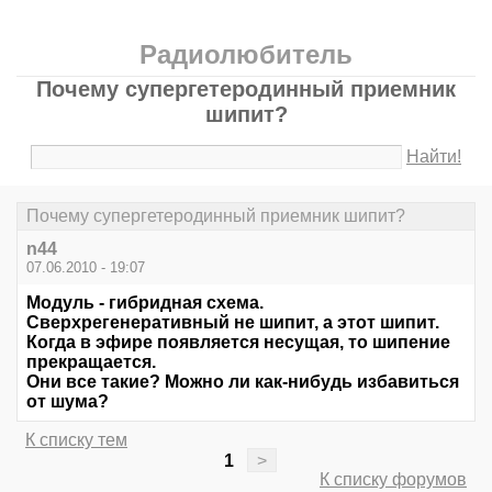
Радиолюбитель
Почему супергетеродинный приемник
шипит?
Найти!
Почему супергетеродинный приемник шипит?
n44
07.06.2010 - 19:07
Модуль - гибридная схема.
Сверхрегенеративный не шипит, а этот шипит.
Когда в эфире появляется несущая, то шипение
прекращается.
Они все такие? Можно ли как-нибудь избавиться
от шума?
К списку тем
1
>
К списку форумов