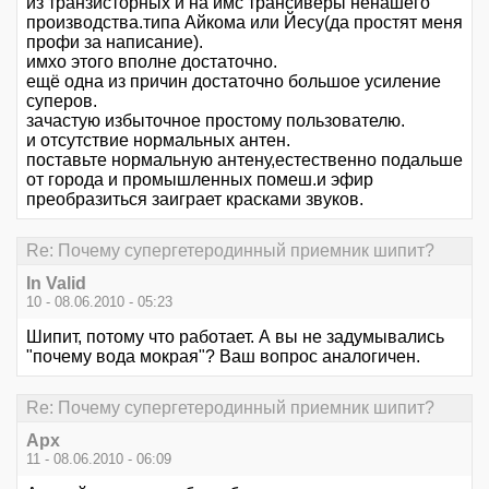
из транзисторных и на имс трансиверы ненашего
производства.типа Айкома или Йесу(да простят меня
профи за написание).
имхо этого вполне достаточно.
ещё одна из причин достаточно большое усиление
суперов.
зачастую избыточное простому пользователю.
и отсутствие нормальных антен.
поставьте нормальную антену,естественно подальше
от города и промышленных помеш.и эфир
преобразиться заиграет красками звуков.
Re: Почему супергетеродинный приемник шипит?
In Valid
10 - 08.06.2010 - 05:23
Шипит, потому что работает. А вы не задумывались
"почему вода мокрая"? Ваш вопрос аналогичен.
Re: Почему супергетеродинный приемник шипит?
Арх
11 - 08.06.2010 - 06:09