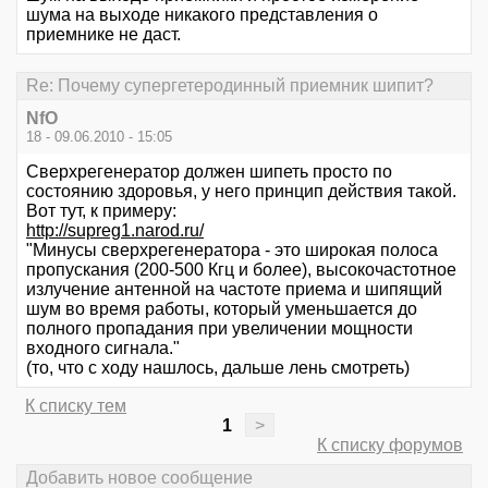
шума на выходе никакого представления о
приемнике не даст.
Re: Почему супергетеродинный приемник шипит?
NfO
18 - 09.06.2010 - 15:05
Сверхрегенератор должен шипеть просто по
состоянию здоровья, у него принцип действия такой.
Вот тут, к примеру:
http://supreg1.narod.ru/
"Минусы сверхрегенератора - это широкая полоса
пропускания (200-500 Кгц и более), высокочастотное
излучение антенной на частоте приема и шипящий
шум во время работы, который уменьшается до
полного пропадания при увеличении мощности
входного сигнала."
(то, что с ходу нашлось, дальше лень смотреть)
К списку тем
1
>
К списку форумов
Добавить новое сообщение