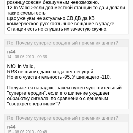
розницу.совсем безшумным невозможно.
12-In Valid >если для местной станции то да.и делали
такие.схемы есть.
щас уже увы не актуально.СВ ДВ да КВ
коммерческое русскоязычное вещание в упадке.
Станции есть но.слушать их зачастую скучно.
Re: Почему супергетеродинный приемник шипит?
n44
14 - 08.06.2010 - 09:36
NfO, In Valid,
RR8 не шипит, даже когда нет несущей.
Но его чувствительность -95. У шипящего -110.
Получается парадокс: зачем нужен чувствительный
"супергетеродин", если его шипение ухудшает
обработку сигнала, по сравнению с дешевым
"сверхрегенеративом"?
Re: Почему супергетеродинный приемник шипит?
n44
15 - 08.06.2010 - 09:48