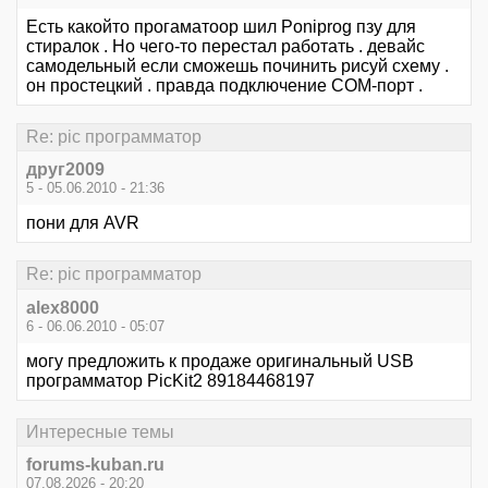
Есть какойто прогаматоор шил Poniprog пзу для
стиралок . Но чего-то перестал работать . девайс
самодельный если сможешь починить рисуй схему .
он простецкий . правда подключение COM-порт .
Re: pic программатор
друг2009
5 - 05.06.2010 - 21:36
пони для AVR
Re: pic программатор
alex8000
6 - 06.06.2010 - 05:07
могу предложить к продаже оригинальный USB
программатор PicKit2 89184468197
Интересные темы
forums-kuban.ru
07.08.2026 - 20:20