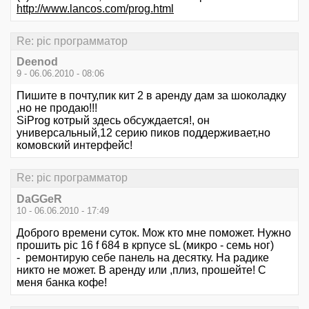
http://www.lancos.com/prog.html
Re: pic программатор
Deenod
9 - 06.06.2010 - 08:06
Пишите в почту,пик кит 2 в аренду дам за шоколадку
,но не продаю!!!
SiProg котрый здесь обсуждается!, он
универсальный,12 серию пиков поддерживает,но
комовский интерфейс!
Re: pic программатор
DaGGeR
10 - 06.06.2010 - 17:49
Доброго времени суток. Мож кто мне поможет. Нужно
прошить pic 16 f 684 в крпусе sL (микро - семь ног)
- ремонтирую себе панель на десятку. На радике
никто не может. В аренду или ,плиз, прошейте! С
меня банка кофе!