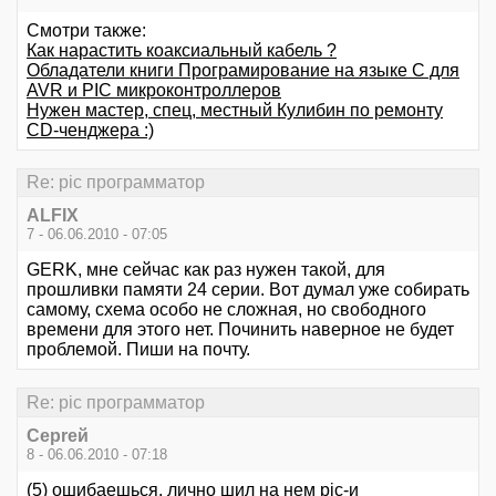
Смотри также:
Как нарастить коаксиальный кабель ?
Обладатели книги Програмирование на языке С для
AVR и PIC микроконтроллеров
Нужен мастер, спец, местный Кулибин по ремонту
CD-ченджера :)
Re: pic программатор
ALFIX
7 - 06.06.2010 - 07:05
GERK, мне сейчас как раз нужен такой, для
прошливки памяти 24 серии. Вот думал уже собирать
самому, схема особо не сложная, но свободного
времени для этого нет. Починить наверное не будет
проблемой. Пиши на почту.
Re: pic программатор
Серrей
8 - 06.06.2010 - 07:18
(5) ошибаешься, лично шил на нем pic-и