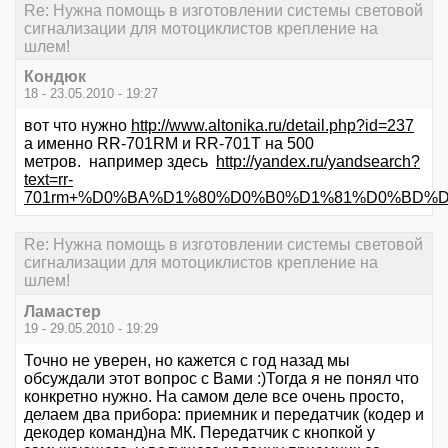
Re: Нужна помощь в изготовлении системы световой
сигнализации для мотоциклистов крепление на
шлем!
Кондюк
18 - 23.05.2010 - 19:27
вот что нужно
http://www.altonika.ru/detail.php?id=237
а именно RR-701RM и RR-701T на 500
метров. например здесь
http://yandex.ru/yandsearch?
text=rr-
701rm+%D0%BA%D1%80%D0%B0%D1%81%D0%BD%D
Re: Нужна помощь в изготовлении системы световой
сигнализации для мотоциклистов крепление на
шлем!
Ламастер
19 - 29.05.2010 - 19:29
Точно не уверен, но кажется с год назад мы
обсуждали этот вопрос с Вами :)Тогда я не понял что
конкретно нужно. На самом деле все очень просто,
делаем два прибора: приемник и передатчик (кодер и
декодер команд)на МК. Передатчик с кнопкой у