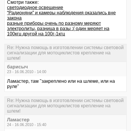
Смотри также:
светодиодное освещение
“Радионяни” и камеры наблюдения оказались вне
закона
разные приборы очень по разному меряют
электролиты, разница в разы :( один меряет на
100кгц другой на 100г-1кгц
Re: Нужна помощь в изготовлении системы световой
сигнализации для мотоциклистов крепление на
шлем!
барисыч
23 - 16.06.2010 - 14:00
Ламастер, там "закреплено или на шлеме, или на
руле"
Re: Нужна помощь в изготовлении системы световой
сигнализации для мотоциклистов крепление на
шлем!
Ламастер
24 - 16.06.2010 - 15:40