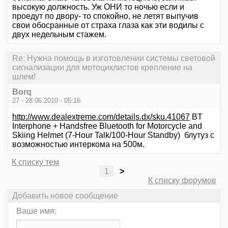
высокую должность. Уж ОНИ то ночью если и
проедут по двору- то спокойно, не летят выпучив
свои обосранные от страха глаза как эти водилы с
двух недельным стажем.
Re: Нужна помощь в изготовлении системы световой
сигнализации для мотоциклистов крепление на
шлем!
Borq
27 - 28.06.2010 - 05:16
http://www.dealextreme.com/details.dx/sku.41067
BT
Interphone + Handsfree Bluetooth for Motorcycle and
Skiing Helmet (7-Hour Talk/100-Hour Standby) блутуз с
возможностью интеркома на 500м.
К списку тем
1
>
К списку форумов
Добавить новое сообщение
Ваше имя: