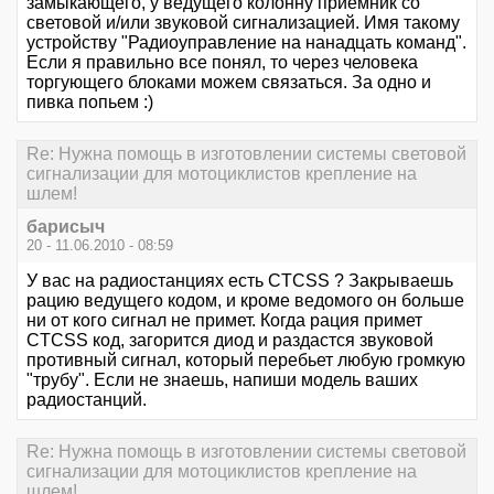
замыкающего, у ведущего колонну приемник со
световой и/или звуковой сигнализацией. Имя такому
устройству "Радиоуправление на нанадцать команд".
Если я правильно все понял, то через человека
торгующего блоками можем связаться. За одно и
пивка попьем :)
Re: Нужна помощь в изготовлении системы световой
сигнализации для мотоциклистов крепление на
шлем!
барисыч
20 - 11.06.2010 - 08:59
У вас на радиостанциях есть CTCSS ? Закрываешь
рацию ведущего кодом, и кроме ведомого он больше
ни от кого сигнал не примет. Когда рация примет
CTCSS код, загорится диод и раздастся звуковой
противный сигнал, который перебьет любую громкую
"трубу". Если не знаешь, напиши модель ваших
радиостанций.
Re: Нужна помощь в изготовлении системы световой
сигнализации для мотоциклистов крепление на
шлем!