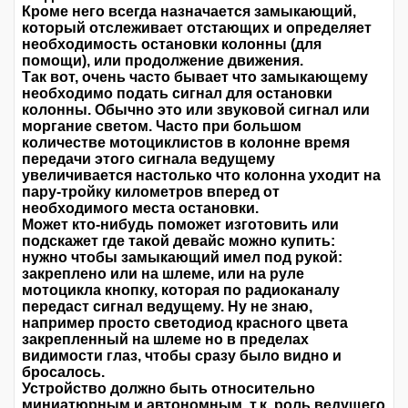
Кроме него всегда назначается замыкающий,
который отслеживает отстающих и определяет
необходимость остановки колонны (для
помощи), или продолжение движения.
Так вот, очень часто бывает что замыкающему
необходимо подать сигнал для остановки
колонны. Обычно это или звуковой сигнал или
моргание светом. Часто при большом
количестве мотоциклистов в колонне время
передачи этого сигнала ведущему
увеличивается настолько что колонна уходит на
пару-тройку километров вперед от
необходимого места остановки.
Может кто-нибудь поможет изготовить или
подскажет где такой девайс можно купить:
нужно чтобы замыкающий имел под рукой:
закреплено или на шлеме, или на руле
мотоцикла кнопку, которая по радиоканалу
передаст сигнал ведущему. Ну не знаю,
например просто светодиод красного цвета
закрепленный на шлеме но в пределах
видимости глаз, чтобы сразу было видно и
бросалось.
Устройство должно быть относительно
миниатюрным и автономным, т.к. роль ведущего