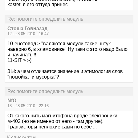
kastet: я его оттуда принес
Re: помогите определить модуль
Стоша Говназад
12 - 28.05.2010 - 16:47
10-енотовод > "валяются модули такие, штук
наверно 6, в хламовнике" Ну таки с этого надо было
и начинать!!!
11-SIT > :-)
ЗЫ: а чем отличается значение и этимология слов
"помойка" и мусорка"?
Re: помогите определить модуль
NfO
13 - 28.05.2010 - 22:16
От какого-нить магнитофона вроде электроники
м-402 (но не именно от него - там другие).
Транзисторы неплохие сами по себе ...
К списку тем