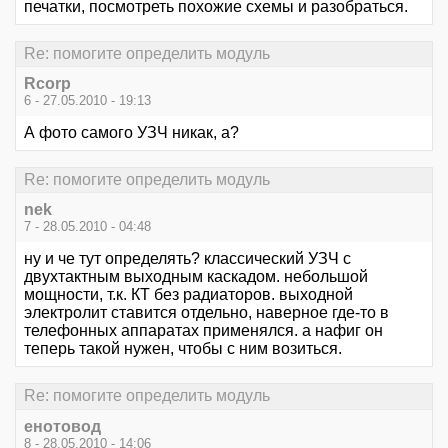
печатки, посмотреть похожие схемы и разобраться.
Re: помогите определить модуль
Rcorp
6 - 27.05.2010 - 19:13
А фото самого УЗЧ никак, а?
Re: помогите определить модуль
nek
7 - 28.05.2010 - 04:48
ну и че тут определять? классический УЗЧ с
двухтактным выходным каскадом. небольшой
мощности, т.к. КТ без радиаторов. выходной
электролит ставится отдельно, наверное где-то в
телефонных аппаратах применялся. а нафиг он
теперь такой нужен, чтобы с ним возиться.
Re: помогите определить модуль
енотовод
8 - 28.05.2010 - 14:06