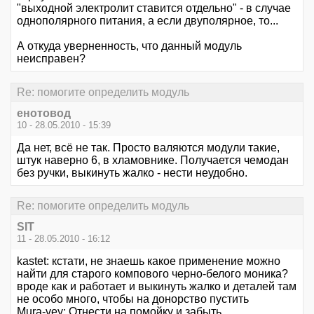
"выходной электролит ставится отдельно" - в случае
однополярного питания, а если двуполярное, то...
А откуда уверненность, что данный модуль
неисправен?
Re: помогите определить модуль
енотовод
10 - 28.05.2010 - 15:39
Да нет, всё не так. Просто валяются модули такие,
штук наверно 6, в хламовнике. Получается чемодан
без ручки, выкинуть жалко - нести неудобно.
Re: помогите определить модуль
SIT
11 - 28.05.2010 - 16:12
kastet: кстати, не знаешь какое применение можно
найти для старого компового черно-белого моника?
вроде как и работает и выкинуть жалко и деталей там
не особо много, чтобы на донорство пустить
Mura-vey: Отнести на помойку и забыть