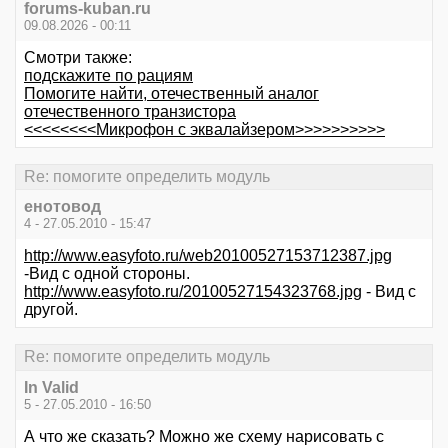
forums-kuban.ru
09.08.2026 - 00:11
Смотри также:
подскажите по рациям
Помогите найти, отечественный аналог
отечественного транзистора
<<<<<<<<Микрофон с эквалайзером>>>>>>>>>>
Re: помогите определить модуль
енотовод
4 - 27.05.2010 - 15:47
http://www.easyfoto.ru/web20100527153712387.jpg
-Вид с одной стороны.
http://www.easyfoto.ru/20100527154323768.jpg
- Вид с
другой.
Re: помогите определить модуль
In Valid
5 - 27.05.2010 - 16:50
А что же сказать? Можно же схему нарисовать с