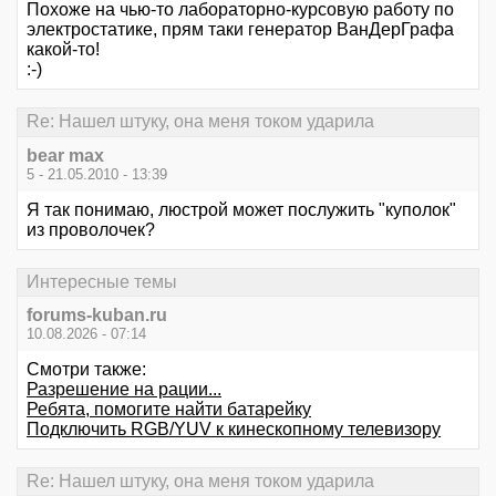
Похоже на чью-то лабораторно-курсовую работу по
электростатике, прям таки генератор ВанДерГрафа
какой-то!
:-)
Re: Нашел штуку, она меня током ударила
bear max
5 - 21.05.2010 - 13:39
Я так понимаю, люстрой может послужить "куполок"
из проволочек?
Интересные темы
forums-kuban.ru
10.08.2026 - 07:14
Смотри также:
Разрешение на рации...
Ребята, помогите найти батарейку
Подключить RGB/YUV к кинескопному телевизору
Re: Нашел штуку, она меня током ударила