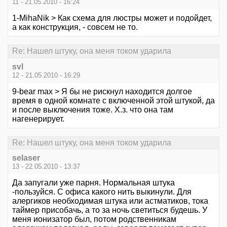
11 - 21.05.2010 - 16:24
1-MihaNik > Как схема для люстры может и подойдет,
а как конструкция, - совсем не то.
Re: Нашел штуку, она меня током ударила
svl
12 - 21.05.2010 - 16:29
9-bear max > Я бы не рискнул находится долгое
время в одной комнате с включенной этой штукой, да
и после выключения тоже. Х.з. что она там
нагенерирует.
Re: Нашел штуку, она меня током ударила
selaser
13 - 22.05.2010 - 13:37
Да запугали уже парня. Нормальная штука
-пользуйся. С офиса какого нить выкинули. Для
алергиков необходимая штука или астматиков, тока
таймер присобачь, а то за ночь светиться будешь. У
меня ионизатор был, потом родственникам