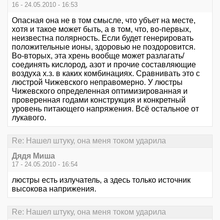
16 - 24.05.2010 - 16:53
Опасная она не в том смысле, что убъет на месте,
хотя и такое может быть, а в том, что, во-первых,
неизвестна полярность. Если будет генерировать
положительные ионы, здоровью не поздоровится.
Во-вторых, эта хрень вообще может разлагать/
соединять кислород, азот и прочие составляющие
воздуха х.з. в каких комбинациях. Сравнивать это с
люстрой Чижевского неправомерно. У люстры
Чижевского определенная оптимизированная и
проверенная годами конструкция и конкретный
уровень питающего напряжения. Всё остальное от
лукавого.
Re: Нашел штуку, она меня током ударила
Дядя Миша
17 - 24.05.2010 - 16:54
люстры есть излучатель, а здесь только источник
высокова наприжения.
Re: Нашел штуку, она меня током ударила