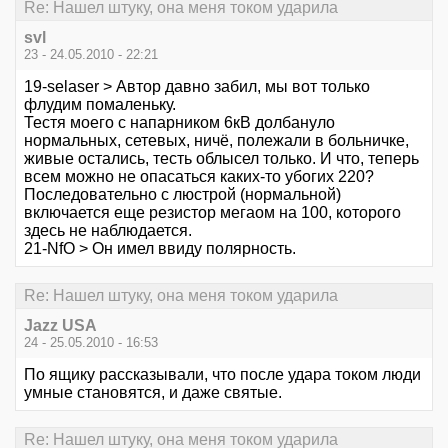
Re: Нашел штуку, она меня током ударила
svl
23 - 24.05.2010 - 22:21
19-selaser > Автор давно забил, мы вот только
флудим помаленьку.
Тестя моего с напарником 6кВ долбануло
нормальных, сетевых, ничё, полежали в больничке,
живые остались, тесть облысел только. И что, теперь
всем можно не опасаться каких-то убогих 220?
Последовательно с люстрой (нормальной)
включается еще резистор мегаом на 100, которого
здесь не наблюдается.
21-NfO > Он имел ввиду полярность.
Re: Нашел штуку, она меня током ударила
Jazz USA
24 - 25.05.2010 - 16:53
По ящику рассказывали, что после удара током люди
умные становятся, и даже святые.
Re: Нашел штуку, она меня током ударила