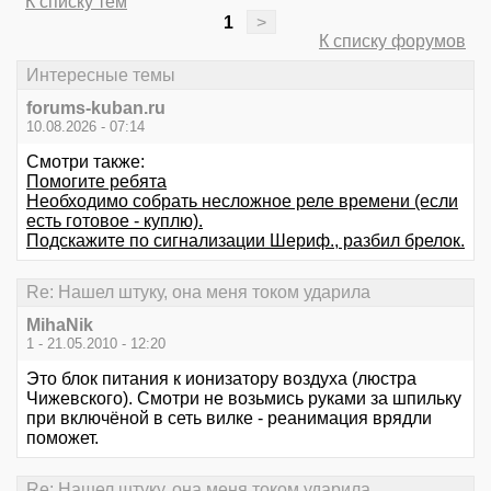
К списку тем
1
>
К списку форумов
Интересные темы
forums-kuban.ru
10.08.2026 - 07:14
Смотри также:
Помогите ребята
Необходимо собрать несложное реле времени (если
есть готовое - куплю).
Подскажите по сигнализации Шериф., разбил брелок.
Re: Нашел штуку, она меня током ударила
MihaNik
1 - 21.05.2010 - 12:20
Это блок питания к ионизатору воздуха (люстра
Чижевского). Смотри не возьмись руками за шпильку
при включёной в сеть вилке - реанимация врядли
поможет.
Re: Нашел штуку, она меня током ударила