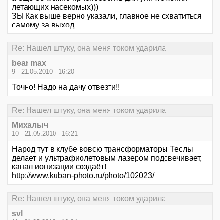
летающих насекомых)))
ЗЫ Как выше верно указали, главное не схватиться
самому за выход...
Re: Нашел штуку, она меня током ударила
bear max
9 - 21.05.2010 - 16:20
Точно! Надо на дачу отвезти!!
Re: Нашел штуку, она меня током ударила
Михалыч
10 - 21.05.2010 - 16:21
Народ тут в клубе вовсю трансформаторы Теслы
делает и ультрафиолетовым лазером подсвечивает,
канал ионизации создаёт!
http://www.kuban-photo.ru/photo/102023/
Re: Нашел штуку, она меня током ударила
svl