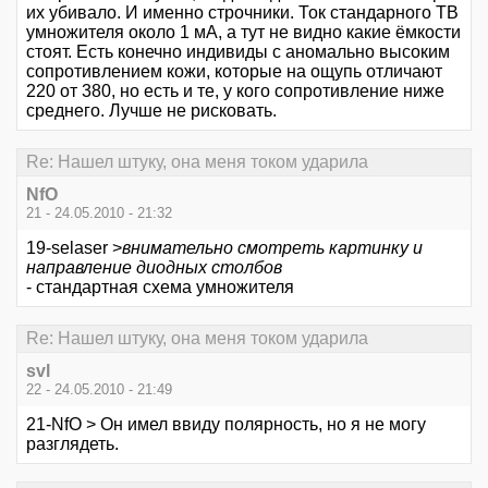
их убивало. И именно строчники. Ток стандарного ТВ
умножителя около 1 мА, а тут не видно какие ёмкости
стоят. Есть конечно индивиды с аномально высоким
сопротивлением кожи, которые на ощупь отличают
220 от 380, но есть и те, у кого сопротивление ниже
среднего. Лучше не рисковать.
Re: Нашел штуку, она меня током ударила
NfO
21 - 24.05.2010 - 21:32
19-selaser >
внимательно смотреть картинку и
направление диодных столбов
- стандартная схема умножителя
Re: Нашел штуку, она меня током ударила
svl
22 - 24.05.2010 - 21:49
21-NfO > Он имел ввиду полярность, но я не могу
разглядеть.