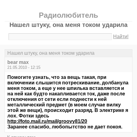
Радиолюбитель
Нашел штуку, она меня током ударила
Найти!
Нашел штуку, она меня током ударила
bear max
21.05.2010 - 12:15
Помогите узнать, что за вещь такая, при
включении слышится потрескивание, долбанула
меня током, а еще у нее шпилька вставляется и
на ней как будто накапливается ток, даже после
отключения от сети если поднести к ней
металлический предмет (в моем случае вилку
этой же вещи), происходит разряд. В электрике я
лох. Фотки здесь
http://foto.mail.ru/mail/groovy81/20
Заранее спасибо, любопытство не дает покоя.