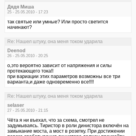
Дядя Миша
25 - 25.05.2010 - 17:23
так святые или умные? Или просто светится
начинают?
Re: Нашел штуку, она меня током ударила
Deenod
26 - 25.05.2010 - 20:25
о,это вероятно зависит от напряжения и силы
протекающего тока!!
при вариации этих параметров возможны все три
варианта,и даже одновременно все!!!!
Re: Нашел штуку, она меня током ударила
selaser
27 - 25.05.2010 - 21:15
Чёта я ни въехал, что за схема, смотрел не
задумываясь. Тиристор в роли динистора включён на
замыкание моста, а мост в розетку. При достижении