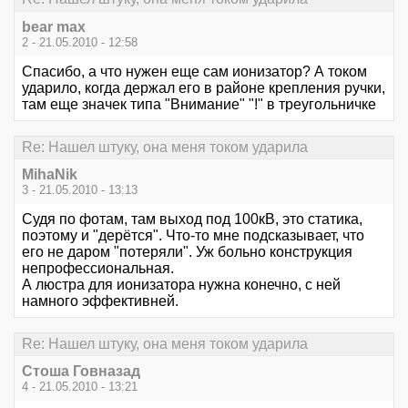
bear max
2 - 21.05.2010 - 12:58
Спасибо, а что нужен еще сам ионизатор? А током
ударило, когда держал его в районе крепления ручки,
там еще значек типа "Внимание" "!" в треугольничке
Re: Нашел штуку, она меня током ударила
MihaNik
3 - 21.05.2010 - 13:13
Судя по фотам, там выход под 100кВ, это статика,
поэтому и "дерётся". Что-то мне подсказывает, что
его не даром "потеряли". Уж больно конструкция
непрофессиональная.
А люстра для ионизатора нужна конечно, с ней
намного эффективней.
Re: Нашел штуку, она меня током ударила
Стоша Говназад
4 - 21.05.2010 - 13:21