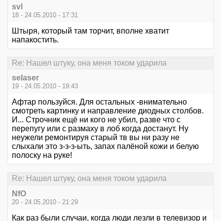
svl
18 - 24.05.2010 - 17:31
Штыря, который там торчит, вполне хватит
напакостить.
Re: Нашел штуку, она меня током ударила
selaser
19 - 24.05.2010 - 19:43
Афтар пользуйся. Для остальных -внимательно
смотреть картинку и направление диодных столбов.
И... Строчник ещё ни кого не убил, разве что с
перепугу или с размаху в лоб когда достанут. Ну
неужели ремонтируя старый тв вы ни разу не
слыхали это з-з-з-ыть, запах палёной кожи и белую
полоску на руке!
Re: Нашел штуку, она меня током ударила
NfO
20 - 24.05.2010 - 21:29
Как раз были случаи, когда люди лезли в телевизор и