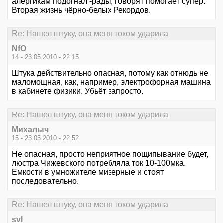
алергикам подогнал -рады, говорят помогает супер.
Вторая жизнь чёрно-белых Рекордов.
Re: Нашел штуку, она меня током ударила
NfO
14 - 23.05.2010 - 22:15
Штука действительно опасная, потому как отнюдь не
маломощная, как, например, электрофорная машина
в кабинете физики. Убьёт запросто.
Re: Нашел штуку, она меня током ударила
Михалыч
15 - 23.05.2010 - 22:52
Не опасная, просто неприятное пощипывание будет,
люстра Чижевского потребляла ток 10-100мка.
Емкости в умножителе мизерные и стоят
последовательно.
Re: Нашел штуку, она меня током ударила
svl