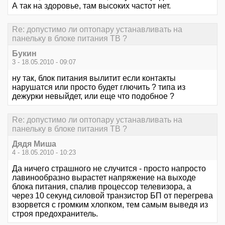
А так на здоровье, там высоких частот нет.
Re: допустимо ли оптопару устанавливать на
панельку в блоке питания ТВ ?
Букин
3 - 18.05.2010 - 09:07
ну так, блок питания вылитит если контакты
нарушатся или просто будет глючить ? типа из
дежурки невыйдет, или еще что подобное ?
Re: допустимо ли оптопару устанавливать на
панельку в блоке питания ТВ ?
Дядя Миша
4 - 18.05.2010 - 10:23
Да ничего страшного не случится - просто напросто
лавинообразно вырастет напряжение на выходе
блока питания, спалив процессор телевизора, а
через 10 секунд силовой транзистор БП от перегрева
взорвется с громким хлопком, тем самым выведя из
строя предохранитель.