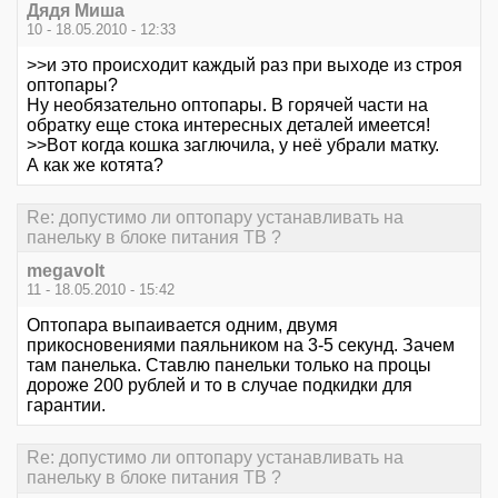
Дядя Миша
10 - 18.05.2010 - 12:33
>>и это происходит каждый раз при выходе из строя
оптопары?
Ну необязательно оптопары. В горячей части на
обратку еще стока интересных деталей имеется!
>>Вот когда кошка заглючила, у неё убрали матку.
А как же котята?
Re: допустимо ли оптопару устанавливать на
панельку в блоке питания ТВ ?
megavolt
11 - 18.05.2010 - 15:42
Оптопара выпаивается одним, двумя
прикосновениями паяльником на 3-5 секунд. Зачем
там панелька. Ставлю панельки только на процы
дороже 200 рублей и то в случае подкидки для
гарантии.
Re: допустимо ли оптопару устанавливать на
панельку в блоке питания ТВ ?