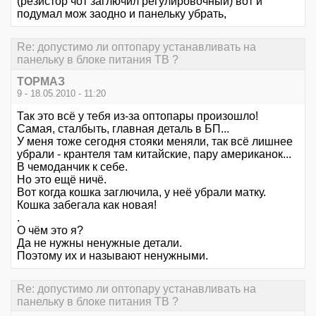
(резистор чот заглючил регулировочный) вот и
подумал мож заодно и панельку убрать,
Re: допустимо ли оптопару устанавливать на
панельку в блоке питания ТВ ?
ТОРМАЗ
9 - 18.05.2010 - 11:20
Так это всё у тебя из-за оптопары произошло!
Самая, сталбыть, главная деталь в БП...
У меня тоже сегодня стояки меняли, так всё лишнее
убрали - крантеля там китайские, пару американок...
В чемоданчик к себе.
Но это ещё ничё.
Вот когда кошка заглючила, у неё убрали матку.
Кошка забегала как новая!
.
О чём это я?
Да не нужны ненужные детали.
Поэтому их и называют ненужными.
Re: допустимо ли оптопару устанавливать на
панельку в блоке питания ТВ ?