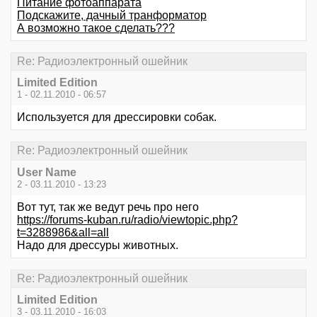
Питание фотоаппарата
Подскажите, дачный транформатор
А возможно такое сделать???
Re: Радиоэлектронный ошейник
Limited Edition
1 - 02.11.2010 - 06:57
Используется для дрессировки собак.
Re: Радиоэлектронный ошейник
User Name
2 - 03.11.2010 - 13:23
Вот тут, так же ведут речь про него
https://forums-kuban.ru/radio/viewtopic.php?
t=3288986&all=all
Надо для дрессуры животных.
Re: Радиоэлектронный ошейник
Limited Edition
3 - 03.11.2010 - 16:03