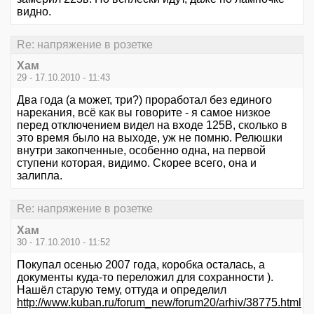
видно.
Re: напряжение в розетке
Хам
29 - 17.10.2010 - 11:43
Два года (а может, три?) проработал без единого
нарекания, всё как вы говорите - я самое низкое
перед отключением видел на входе 125В, сколько в
это время было на выходе, уж не помню. Релюшки
внутри закопченные, особенно одна, на первой
ступени которая, видимо. Скорее всего, она и
залипла.
Re: напряжение в розетке
Хам
30 - 17.10.2010 - 11:52
Покупал осенью 2007 года, коробка осталась, а
документы куда-то переложил для сохранности ).
Нашёл старую тему, оттуда и определил
http://www.kuban.ru/forum_new/forum20/arhiv/38775.html