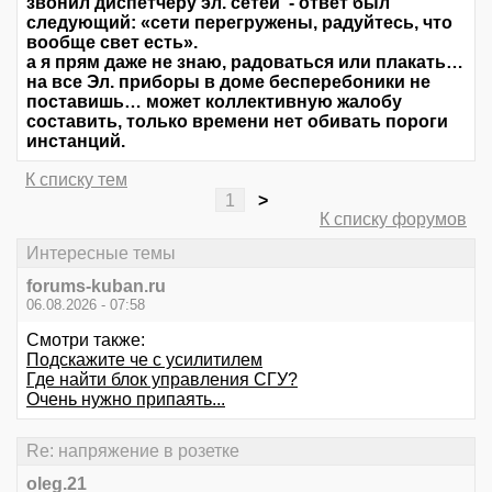
звонил диспетчеру эл. сетей - ответ был
следующий: «сети перегружены, радуйтесь, что
вообще свет есть».
а я прям даже не знаю, радоваться или плакать…
на все Эл. приборы в доме бесперебоники не
поставишь… может коллективную жалобу
составить, только времени нет обивать пороги
инстанций.
К списку тем
1
>
К списку форумов
Интересные темы
forums-kuban.ru
06.08.2026 - 07:58
Смотри также:
Подскажите че с усилитилем
Где найти блок управления СГУ?
Очень нужно припаять...
Re: напряжение в розетке
oleg.21