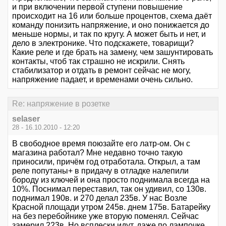
и при включении первой ступени повышение
происходит на 16 или больше процентов, схема даёт
команду понизить напряжение, и оно понижается до
меньше нормы, и так по кругу. А может быть и нет, и
дело в электронике. Что подскажете, товарищи?
Какие реле и где брать на замену, чем зашунтировать
контакты, чтоб так страшно не искрили. Снять
стабилизатор и отдать в ремонт сейчас не могу,
напряжение падает, и временами очень сильно.
Re: напряжение в розетке
selaser
28 - 16.10.2010 - 12:20
В свободное время поюзайте его латр-ом. Он с
магазина работал? Мне недавно точно такую
приносили, причём год отработала. Открыл, а там
реле попутаны+ в придачу в отладке налепили
бороду из ключей и она просто поднимала всегда на
10%. Поснимал переставил, так он удивил, со 130в.
поднимал 190в. и 270 делал 235в. У нас Возле
Красной площади утром 245в. днем 175в. Батарейку
на без перебойнике уже вторую поменял. Сейчас
замерил 223в. Но всплески идут, даже по лампочке