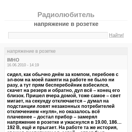
Радиолюбитель
напряжение в розетке
Найти!
напряжение в розетке
IMHO
16.06.2010 - 14:19
сидел, как обычно днём за компом, перебоев с
эл-вом на моей памяти на работе не было ни
разу, а тут прям бесперебойник взбесился,
скачет на резерв и обратно, дул всё – конец его
близок. Пришел вчера домой, тоже самое – свет
мигает, на секунду отключается – думал на
подстанции ловят незаконных потребителей
отключением «нуля», но оказалось всё
плачевнее – достал прибор – замерял
напряжение в розетке и ужаснулся в 19.00, 186…
192 В, ещё и прыгает. На работе та же история,