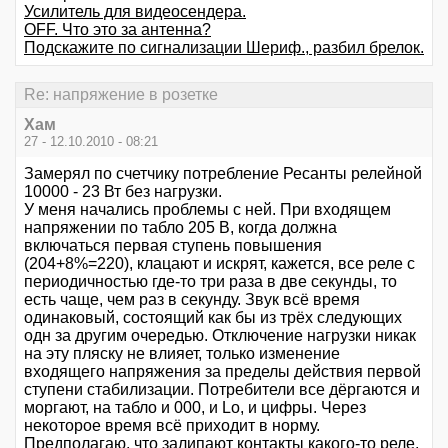
Усилитель для видеосендера.
OFF. Что это за антенна?
Подскажите по сигнализации Шериф., разбил брелок.
Re: напряжение в розетке
Хам
27 - 12.10.2010 - 08:21
Замерял по счетчику потребление Ресанты релейной
10000 - 23 Вт без нагрузки.
У меня начались проблемы с ней. При входящем
напряжении по табло 205 В, когда должна
включаться первая ступень повышения
(204+8%=220), клацают и искрят, кажется, все реле с
периодичностью где-то три раза в две секунды, то
есть чаще, чем раз в секунду. Звук всё время
одинаковый, состоящий как бы из трёх следующих
одн за другим очередью. Отключение нагрузки никак
на эту пляску не влияет, только изменение
входящего напряжения за пределы действия первой
ступени стабилизации. Потребители все дёргаются и
моргают, на табло и 000, и Lo, и цифры. Через
некоторое время всё приходит в норму.
Предполагаю, что залипают контакты какого-то реле,