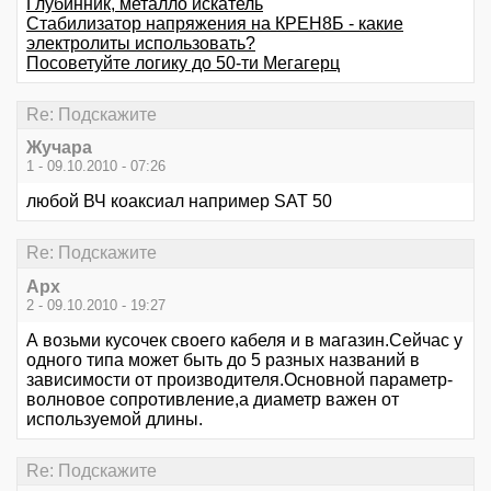
Глубинник, металло искатель
Стабилизатор напряжения на КРЕН8Б - какие
электролиты использовать?
Посоветуйте логику до 50-ти Мегагерц
Re: Подскажите
Жучара
1 - 09.10.2010 - 07:26
любой ВЧ коаксиал например SAT 50
Re: Подскажите
Арх
2 - 09.10.2010 - 19:27
А возьми кусочек своего кабеля и в магазин.Сейчас у
одного типа может быть до 5 разных названий в
зависимости от производителя.Основной параметр-
волновое сопротивление,а диаметр важен от
используемой длины.
Re: Подскажите