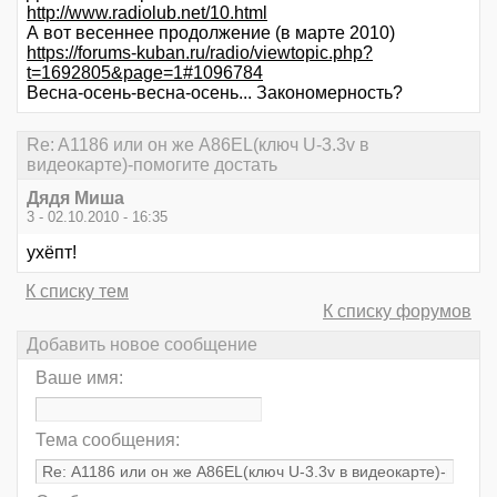
http://www.radiolub.net/10.html
А вот весеннее продолжение (в марте 2010)
https://forums-kuban.ru/radio/viewtopic.php?
t=1692805&page=1#1096784
Весна-осень-весна-осень... Закономерность?
Re: A1186 или он же A86EL(ключ U-3.3v в
видеокарте)-помогите достать
Дядя Миша
3 - 02.10.2010 - 16:35
ухёпт!
К списку тем
К списку форумов
Добавить новое сообщение
Ваше имя:
Тема сообщения: