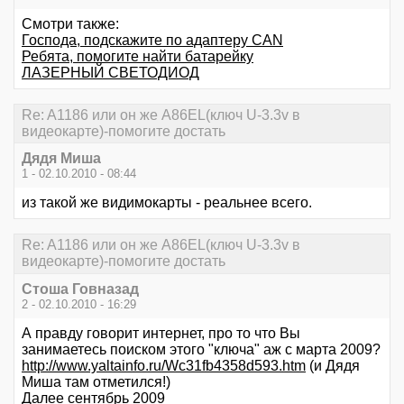
Смотри также:
Господа, подскажите по адаптеру CAN
Ребята, помогите найти батарейку
ЛАЗЕРНЫЙ СВЕТОДИОД
Re: A1186 или он же A86EL(ключ U-3.3v в
видеокарте)-помогите достать
Дядя Миша
1 - 02.10.2010 - 08:44
из такой же видимокарты - реальнее всего.
Re: A1186 или он же A86EL(ключ U-3.3v в
видеокарте)-помогите достать
Стоша Говназад
2 - 02.10.2010 - 16:29
А правду говорит интернет, про то что Вы
занимаетесь поиском этого "ключа" аж с марта 2009?
http://www.yaltainfo.ru/Wc31fb4358d593.htm
(и Дядя
Миша там отметился!)
Далее сентябрь 2009