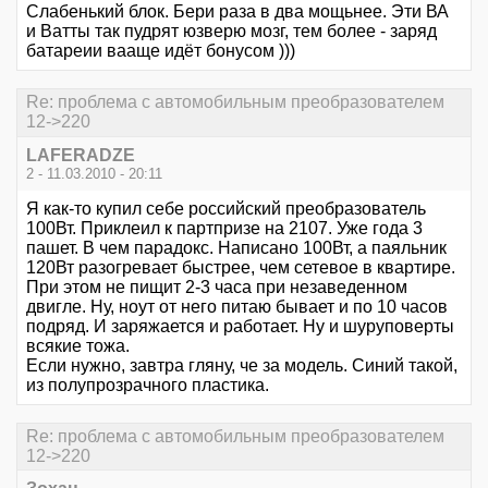
Слабенький блок. Бери раза в два мощьнее. Эти ВА
и Ватты так пудрят юзверю мозг, тем более - заряд
батареии вааще идёт бонусом )))
Re: проблема с автомобильным преобразователем
12->220
LAFERADZE
2 - 11.03.2010 - 20:11
Я как-то купил себе российский преобразователь
100Вт. Приклеил к партпризе на 2107. Уже года 3
пашет. В чем парадокс. Написано 100Вт, а паяльник
120Вт разогревает быстрее, чем сетевое в квартире.
При этом не пищит 2-3 часа при незаведенном
двигле. Ну, ноут от него питаю бывает и по 10 часов
подряд. И заряжается и работает. Ну и шуруповерты
всякие тожа.
Если нужно, завтра гляну, че за модель. Синий такой,
из полупрозрачного пластика.
Re: проблема с автомобильным преобразователем
12->220