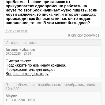
проблемы. 1 - если при зарядке от
прикуривателя одновременно работать на
ноуте, то этот блок начинает жутко пищать. если
ноут выключен, то писка нет. и вторая - зарядка
происходит как бы рывками, т.е. он то подает
напряжение, то нет. В чем может быть дело?
К списку тем
К списку форумов
Интересные темы
forums-kuban.ru
09.08.2026 - 13:39
Смотри также:
Подскажите по номиналу кондера.
Предохранитель для диодов
Вопрос по конденсатору
Re: проблема с автомобильным преобразователем
12->220
Mayor
1 - 11.03.2010 - 15:01