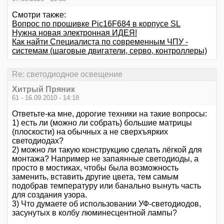
Смотри также:
Вопрос по прошивке Pic16F684 в корпусе SL
Нужна новая электронная ИДЕЯ!
Как найти Специалиста по современным ЧПУ -
системам (шаговые двигатели, серво, контроллеры)
Re: светодиодное освещение
Хитрый Пряник
61 - 16.09.2010 - 14:18
Ответьте-ка мне, дорогие техники на такие вопросы:
1) есть ли (можно ли собрать) большие матрицы
(плоскости) на обычных а не сверхъярких
светодиодах?
2) можно ли такую конструкцию сделать лёгкой для
монтажа? Например не запаянные светодиоды, а
просто в мостиках, чтобы была возможность
заменить, вставить другие цвета, тем самым
подобрав температуру или банально вынуть часть
для создания узора.
3) Что думаете об использовании УФ-светодиодов,
засунутых в колбу люминесцентной лампы?