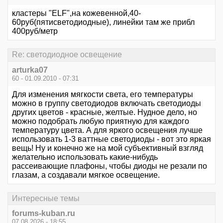
кластеры "ELF",на кожевенной,40-
60руб(пятисветодиодные), линейки там же прибл
400руб/метр
Re: светодиодное освещение
arturka07
60 - 01.09.2010 - 07:31
Для изменения мягкости света, его температуры
можно в группу светодиодов включать светодиоды
других цветов - красные, желтые. Нудное дело, но
можно подобрать любую приятную для каждого
температуру цвета. А для яркого освещения лучше
использовать 1-3 ваттные светодиоды - вот это яркая
вещь! Ну и конечно же на мой субъективный взгляд
желательно использовать какие-нибудь
рассеивающие плафоны, чтобы диоды не резали по
глазам, а создавали мягкое освещение.
Интересные темы
forums-kuban.ru
07.08.2026 - 18:55