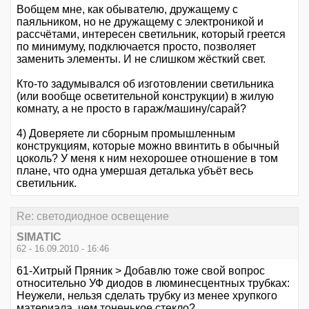
Вобщем мне, как обывателю, дружащему с
паяльником, но не дружащему с электроникой и
рассчётами, интересен светильник, который греется
по минимуму, подключается просто, позволяет
заменить элементы. И не слишком жёсткий свет.
Кто-то задумывался об изготовлении светильника
(или вообще осветительной конструкции) в жилую
комнату, а не просто в гараж/машину/сарай?
4) Доверяете ли сборным промышленным
конструкциям, которые можно ввинтить в обычный
цоколь? У меня к ним нехорошее отношение в том
плане, что одна умершая деталька убъёт весь
светильник.
Re: светодиодное освещение
SIMATIC
62 - 16.09.2010 - 16:46
61-Хитрый Пряник > Добавлю тоже свой вопрос
относительно УФ диодов в люминесцентных трубках:
Неужели, нельзя сделать трубку из менее хрупкого
материала, чем тоненькое стекло?