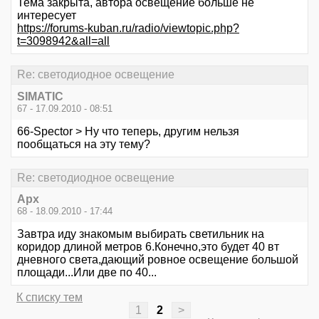
Тема закрыта, автора освещение больше не
интересует
https://forums-kuban.ru/radio/viewtopic.php?
t=3098942&all=all
Re: светодиодное освещение
SIMATIC
67 - 17.09.2010 - 08:51
66-Spector > Ну что теперь, другим нельзя
пообщаться на эту тему?
Re: светодиодное освещение
Арх
68 - 18.09.2010 - 17:44
Завтра иду знакомым выбирать светильник на
коридор длиной метров 6.Конечно,это будет 40 вт
дневного света,дающий ровное освещение большой
площади...Или две по 40...
К списку тем
1
2
>