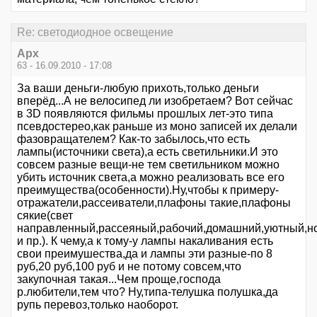
Re: светодиодное освещение
Арх
63 - 16.09.2010 - 17:08
За ваши деньги-любую прихоть,только деньги
вперёд...А не велосипед ли изобретаем? Вот сейчас
в 3D появляются фильмы прошлых лет-это типа
псевдостерео,как раньше из моно записей их делали
фазовращателем? Как-то забылось,что есть
лампы(источники света),а есть светильники.И это
совсем разные вещи-не тем светильником можно
убить источник света,а можно реализовать все его
преимущества(особенности).Ну,чтобы к примеру-
отражатели,рассеиватели,плафоны такие,плафоны
сякие(свет
направленный,рассеяный,рабочий,домашний,уютный,н
и пр.). К чему,а к тому-у лампы накаливания есть
свои преимушества,да и лампы эти разные-по 8
руб,20 руб,100 руб и не потому совсем,что
закупочная такая...Чем проще,господа
р.любители,тем что? Ну,типа-телушка полушка,да
рупь перевоз,только наоборот.