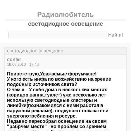
Радиолюбитель
светодиодное освещение
Найти!
светодиодное освещение
conler
18.08.2010 - 17:43
Приветствую,Уважаемые форумчане!
У кого есть инфа по возжействию на зрение
подобных источников света?
О чём я... У себя дома в нескольких местах
(коридор,ванна,туалет) уже несколько лет
использую светодиодные кластеры и
линейки(познакомился с ними работая в
наружной рекламе)- подкупают показатели
энергопотребления и ресурс.
Недавно пересобрал освещение на своем
"рабрчем месте" - но проблем со зрением