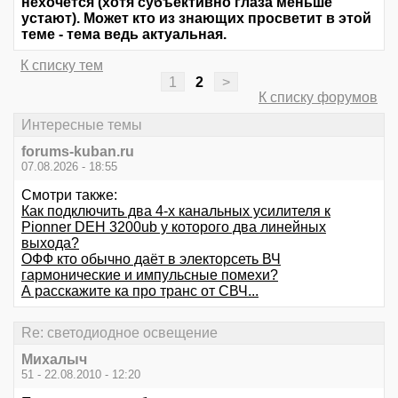
нехочется (хотя субъективно глаза меньше
устают). Может кто из знающих просветит в этой
теме - тема ведь актуальная.
К списку тем
1
2
>
К списку форумов
Интересные темы
forums-kuban.ru
07.08.2026 - 18:55
Смотри также:
Как подключить два 4-х канальных усилителя к
Pionner DEH 3200ub у которого два линейных
выхода?
ОФФ кто обычно даёт в электорсеть ВЧ
гармонические и импульсные помехи?
А расскажите ка про транс от СВЧ...
Re: светодиодное освещение
Михалыч
51 - 22.08.2010 - 12:20