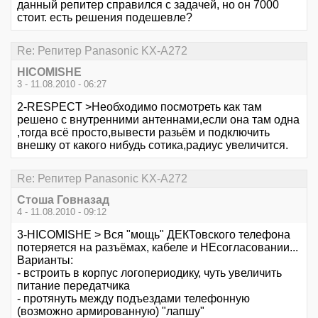
данный репитер справился с задачей, но он 7000
стоит. есть решения подешевле?
Re: Репитер Panasonic KX-A272
HICOMISHE
3 - 11.08.2010 - 06:27
2-RESPECT >Необходимо посмотреть как там
решено с внутренними антеннами,если она там одна
,тогда всё просто,вывести разьём и подключить
внешку от какого нибудь сотика,радиус увеличится.
Re: Репитер Panasonic KX-A272
Стоша Говназад
4 - 11.08.2010 - 09:12
3-HICOMISHE > Вся "мощь" ДЕКТовского телефона
потеряется на разъёмах, кабеле и НЕсогласовании...
Варианты:
- встроить в корпус логопериодику, чуть увеличить
питание передатчика
- протянуть между подъездами телефонную
(возможно армированную) "лапшу"