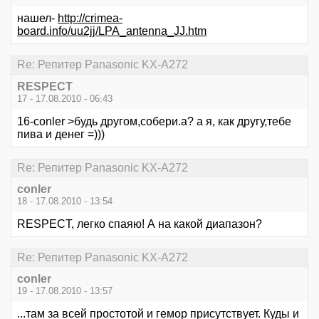
нашел-
http://crimea-
board.info/uu2jj/LPA_antenna_JJ.htm
Re: Репитер Panasonic KX-A272
RESPECT
17 - 17.08.2010 - 06:43
16-conler >будь другом,собери.а? а я, как другу,тебе
пива и денег =)))
Re: Репитер Panasonic KX-A272
conler
18 - 17.08.2010 - 13:54
RESPECT, легко спаяю! А на какой диапазон?
Re: Репитер Panasonic KX-A272
conler
19 - 17.08.2010 - 13:57
...там за всей простотой и гемор присутствует. Куды и