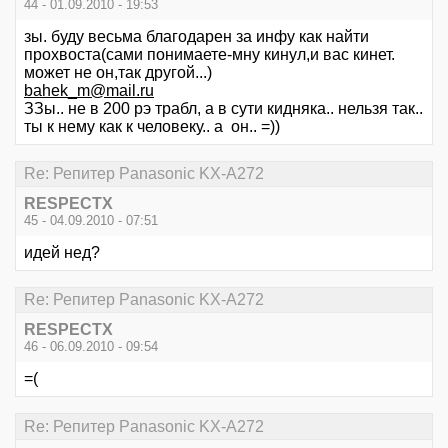
44 - 01.09.2010 - 19:53
зы. буду весьма благодарен за инфу как найти
прохвоста(сами понимаете-мну кинул,и вас кинет.
может не он,так другой...)
bahek_m@mail.ru
ЗЗы.. не в 200 рэ трабл, а в сути кидняка.. нельзя так..
ты к нему как к человеку.. а он.. =))
Re: Репитер Panasonic KX-A272
RESPECTX
45 - 04.09.2010 - 07:51
идей нед?
Re: Репитер Panasonic KX-A272
RESPECTX
46 - 06.09.2010 - 09:54
=(
Re: Репитер Panasonic KX-A272