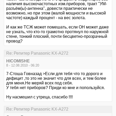
наличия высокочастотных изм.приборов, тракт "УМ-
разъём(ы)-антенна", довести практически не
возможно, но при этом (малой мощности и высокой
частоте) каждый процент - на вес золота.
И как же ТСЖ может помешать, если ОН может даже
не узнать, что кто-то грамотно протянул по наружной
стене, тонкий плоский, почти бесцветно-прозрачный
провод?
Re: Репитер Panasonic KX-A272
HICOMISHE
8 - 12.08.2010 - 06:20
7-Стоша Говназад >Если для тебя что то дорого и
дефицит ,то это не значит что для всех, и тем более
для меня.Не меряй всех под себя.
У тебя нет приборов? Приди ко мне и попользуйся.
Ну насмешил с утреца, спасибо !!!!
Re: Репитер Panasonic KX-A272