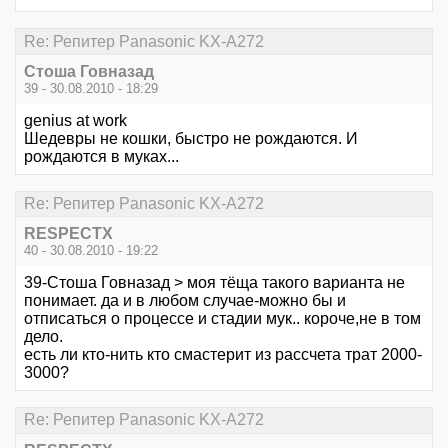
Re: Репитер Panasonic KX-A272
Стоша Говназад
39 - 30.08.2010 - 18:29
genius at work
Шедевры не кошки, быстро не рождаются. И
рождаются в муках...
Re: Репитер Panasonic KX-A272
RESPECTX
40 - 30.08.2010 - 19:22
39-Стоша Говназад > моя тёща такого варианта не
понимает. да и в любом случае-можно бы и
отписаться о процессе и стадии мук.. короче,не в том
дело.
есть ли кто-нить кто смастерит из рассчета трат 2000-
3000?
Re: Репитер Panasonic KX-A272