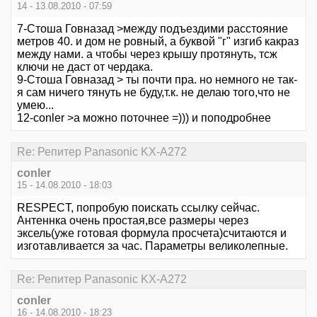
14 - 13.08.2010 - 07:59
7-Стоша Говназад >между подъездими расстояние
метров 40. и дом не ровный, а буквой "г" изгиб какраз
между нами. а чтобы через крышу протянуть, тсж
ключи не даст от чердака.
9-Стоша Говназад > ты почти пра. но немного не так-
я сам ничего тянуть не буду,т.к. не делаю того,что не
умею...
12-conler >а можно поточнее =))) и поподробнее
Re: Репитер Panasonic KX-A272
conler
15 - 14.08.2010 - 18:03
RESPECT, попробую поискать ссылку сейчас.
Антеннка очень простая,все размеры через
эксель(уже готовая формула просчета)считаются и
изготавливается за час. Параметры великолепные.
Re: Репитер Panasonic KX-A272
conler
16 - 14.08.2010 - 18:23