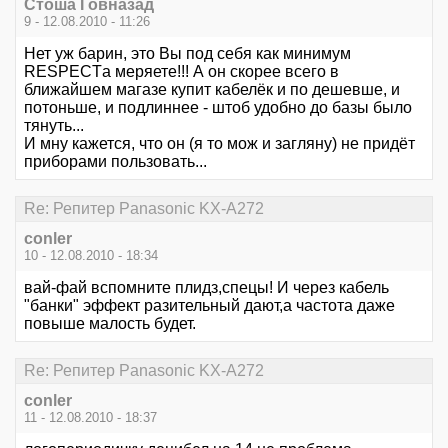
Стоша Говназад
9 - 12.08.2010 - 11:26
Нет уж барин, это Вы под себя как минимум
RESPECTа меряете!!! А он скорее всего в
ближайшем магазе купит кабелёк и по дешевше, и
потоньше, и подлиннее - штоб удобно до базы было
тянуть...
И мну кажется, что он (я то мож и загляну) не придёт
приборами пользовать...
Re: Репитер Panasonic KX-A272
conler
10 - 12.08.2010 - 18:34
вай-фай вспомните плидз,спецы! И через кабель
"банки" эффект разительный дают,а частота даже
повыше малость будет.
Re: Репитер Panasonic KX-A272
conler
11 - 12.08.2010 - 18:37