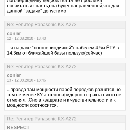
логопериодичку децибел на 14 не проблема
посчитать и спаять,она будет направленной,что для
данной "задачи" допустимо
Re: Репитер Panasonic KX-A272
conler
12 - 12.08.2010 - 18:40
...я на даче "логопериодичкой"с кабелем 4,5м ЁТУ в
14,3км от ближайшей базы пользую(сейчас)
Re: Репитер Panasonic KX-A272
conler
13 - 12.08.2010 - 18:46
...правда там мощности парой порядков разнятся,но
тем не менее КУ антенно-фидерного тракта никто не
отменял...Оно в квадрате и к чувствительности и к
мощности соотносится.
Re: Репитер Panasonic KX-A272
RESPECT