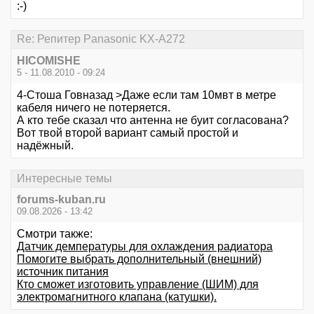
:-)
Re: Репитер Panasonic KX-A272
HICOMISHE
5 - 11.08.2010 - 09:24
4-Стоша Говназад >Даже если там 10мвт в метре
кабеля ничего не потеряется.
А кто тебе сказал что антенна не буит согласована?
Вот твой второй вариант самый простой и
надёжный.
Интересные темы
forums-kuban.ru
09.08.2026 - 13:42
Смотри также:
Датчик демпературы для охлаждения радиатора
Помогите выбрать дополнительный (внешний)
источник питания
Кто сможет изготовить управление (ШИМ) для
электромагнитного клапана (катушки).