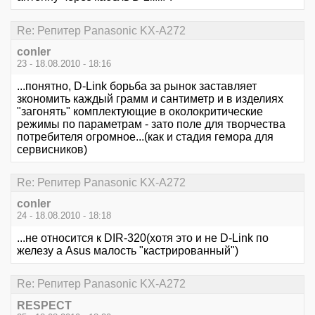
Re: Репитер Panasonic KX-A272
conler
23 - 18.08.2010 - 18:16
...понятно, D-Link борьба за рынок заставляет
зкономить каждый грамм и сантиметр и в изделиях
"загонять" комплектующие в околокритические
режимы по параметрам - зато поле для творчества
потребителя огромное...(как и стадия гемора для
сервисников)
Re: Репитер Panasonic KX-A272
conler
24 - 18.08.2010 - 18:18
...не относится к DIR-320(хотя это и не D-Link по
железу а Asus малость "кастрированный")
Re: Репитер Panasonic KX-A272
RESPECT