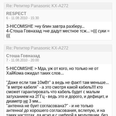
Re: Репитер Panasonic KX-A272
RESPECT
6 - 11.08.2010 - 15:30
3-HICOMISHE >ну блин завтра разберу...
4-Стоша Говназад >не дадут местное тсж... =((( суки =
(((
Re: Репитер Panasonic KX-A272
Стоша Говназад
7 - 11.08.2010 - 20:00
5-HICOMISHE > Мда, уж от кого, но только не от
ХайКома ожидал таких слов...
"Даже если там 10мВт" а ведь не факт! там меньше...
"в метре кабеля" - а это смотря какой кабель!!!! кто
сможет гарантировать что кабель будет с малым
затуханием на 2ГГц - ведь это и дорого, и дефицит, и
диаметр
не
3 мм...
"антенна не буит согласована?" - и не только
антенна! до хорошего согласования, вслепую, и на
таких частотах, да исчо и с цифрой в модуляции, без