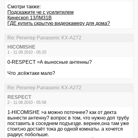
Смотри также:
Подскажите че с усилитилем
Кинескоп 13ЛМ31В
ГДЕ купить скрытую видеокамеру для дома?
Re: Репитер Panasonic KX-A272
HICOMISHE
1 - 11.08.2010 - 05:20
0-RESPECT >А выносные антенны?
Что ,всёжтаки мало?
Re: Репитер Panasonic KX-A272
RESPECT
2 - 11.08.2010 - 05:58
1-HICOMISHE >а можно поточнее? как от декта
вынести антенну? вопрос в том, что нужно доп трубу
поставить в соседнем подъезде. вернее,она там уже
стоит,но достаёт тока до одной комнаты. а хочется
радиус побольше.