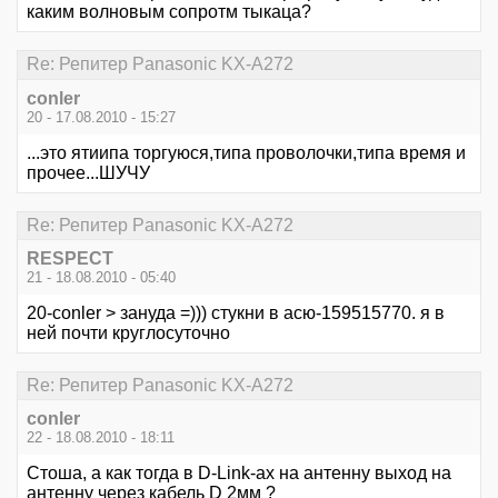
каким волновым сопротм тыкаца?
Re: Репитер Panasonic KX-A272
conler
20 - 17.08.2010 - 15:27
...это ятиипа торгуюся,типа проволочки,типа время и
прочее...ШУЧУ
Re: Репитер Panasonic KX-A272
RESPECT
21 - 18.08.2010 - 05:40
20-conler > зануда =))) стукни в асю-159515770. я в
ней почти круглосуточно
Re: Репитер Panasonic KX-A272
conler
22 - 18.08.2010 - 18:11
Стоша, а как тогда в D-Link-ах на антенну выход на
антенну через кабель D 2мм ?