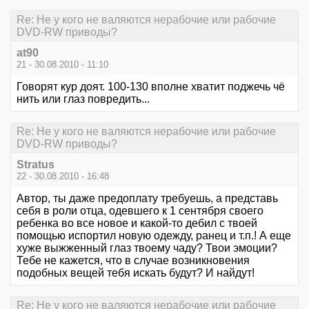
Re: Не у кого не валяются нерабочие или рабочие
DVD-RW приводы?
at90
21 - 30.08.2010 - 11:10
Говорят кур доят. 100-130 вполне хватит поджечь чё
нить или глаз повредить...
Re: Не у кого не валяются нерабочие или рабочие
DVD-RW приводы?
Stratus
22 - 30.08.2010 - 16:48
Автор, ты даже предоплату требуешь, а представь
себя в роли отца, одевшего к 1 сентября своего
ребенка во все новое и какой-то дебил с твоей
помощью испортил новую одежду, ранец и т.п.! А еще
хуже выжженный глаз твоему чаду? Твои эмоции?
Тебе не кажется, что в случае возникновения
подобных вещей тебя искать будут? И найдут!
Re: Не у кого не валяются нерабочие или рабочие