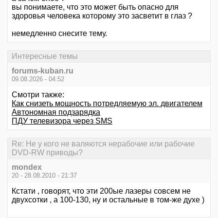
вы понимаете, что это может быть опасно для
здоровья человека которому это засветит в глаз ?
немедленно снесите тему.
Интересные темы
forums-kuban.ru
09.08.2026 - 04:52
Смотри также:
Как снизеть мощность потредляемую эл. двигателем
Автономная подзарядка
ПДУ телевизора через SMS
Re: Не у кого не валяются нерабочие или рабочие
DVD-RW приводы?
mondex
20 - 28.08.2010 - 21:37
Кстати , говорят, что эти 200ые лазеры совсем не
двухсотки , а 100-130, ну и остальные в том-же духе )