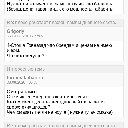
Нужно: на количество ламп, на качество балласта
(брэнд, цена, гарантии...), его мощность, габариты.
Re: плохо работает плафон лампы дневного света.
Grigoriy
5 - 04.08.2010 - 22:09
4-Стоша Говназад >по брендам и ценам не имею
инфы.
Что посоветуете?
Интересные темы
forums-kuban.ru
08.08.2026 - 06:37
Смотри также:
Счётчик эл. Энергии в квартире тупит.
Кто сможет сделать светодиодный фонарик из
сверхярких диодов?
Чем смазать петли на ноуте ( нужна тугая смазка)
Re: плохо работает плафон лампы дневного света.