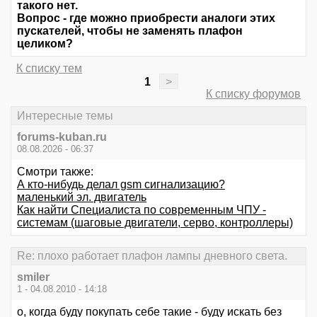
такого нет.
Вопрос - где можно приобрести аналоги этих
пускателей, чтобы не заменять плафон
целиком?
К списку тем
1
>
К списку форумов
Интересные темы
forums-kuban.ru
08.08.2026 - 06:37
Смотри также:
А кто-нибудь делал gsm сигнализацию?
маленький эл. двигатель
Как найти Специалиста по современным ЧПУ -
системам (шаговые двигатели, серво, контроллеры)
Re: плохо работает плафон лампы дневного света.
smiler
1 - 04.08.2010 - 14:18
о, когда буду покупать себе такие - буду искать без