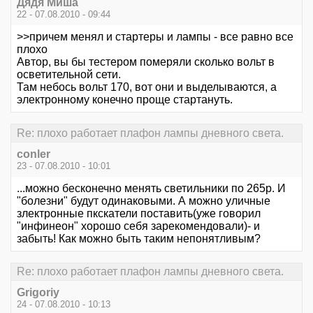
Дядя Миша
22 - 07.08.2010 - 09:44
>>причем менял и стартеры и лампы - все равно все
плохо
Автор, вы бы тестером померяли сколько вольт в
осветительной сети.
Там небось вольт 170, вот они и выделываются, а
электронному конечно проще стартануть.
Re: плохо работает плафон лампы дневного света.
conler
23 - 07.08.2010 - 10:01
...можно бесконечно менять светильники по 265р. И
"болезни" будут одинаковыми. А можно уличные
злектронные пкскатели поставить(уже говорил
"инфинеон" хорошо себя зарекомендовали)- и
забыть! Как можно быть таким непонятливым?
Re: плохо работает плафон лампы дневного света.
Grigoriy
24 - 07.08.2010 - 10:13