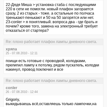
22-Дядя Миша > установка стаба с последующими
220 в сети не помогли. новый плафон загорается
сразу, 2 из старых - тоже. а остальные по полчаса
тренькают-пенькают и 50 на 50 загорятся или нет.
23-conler > я понятливый. вопроса два - где брать и
почем? кроме того, замена на электронный требует
отказаться от стартера?
Re: плохо работает плафон лампы дневного света.
хряпа
25 - 07.08.2010 - 12:11
поищи есть готовые с проводкой, колодками,
прелипил лампу к потолку, рядом пускатель, колодки
накинул, провод поключил и все
Re: плохо работает плафон лампы дневного света.
conler
26 - 07.08.2010 - 12:44
Grigoriy,
выкидываешь всё,оставляешь только лампочки,на