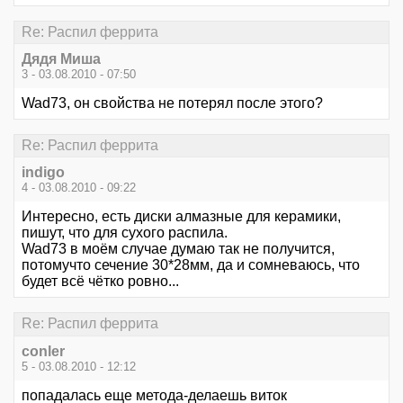
Re: Распил феррита
Дядя Миша
3 - 03.08.2010 - 07:50
Wad73, он свойства не потерял после этого?
Re: Распил феррита
indigo
4 - 03.08.2010 - 09:22
Интересно, есть диски алмазные для керамики,
пишут, что для сухого распила.
Wad73 в моём случае думаю так не получится,
потомучто сечение 30*28мм, да и сомневаюсь, что
будет всё чётко ровно...
Re: Распил феррита
conler
5 - 03.08.2010 - 12:12
попадалась еще метода-делаешь виток