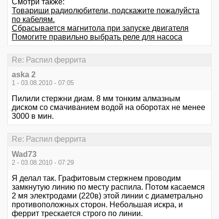
Смотри также:
Товарищи радиолюбители, подскажите пожалуйста
по кабелям.
Сбрасывается магнитола при запуске двигателя
Помогите правильно выбрать реле для насоса
Re: Распил феррита
aska 2
1 - 03.08.2010 - 07:05
Пилили стержни диам. 8 мм тонким алмазным
диском со смачиванием водой на оборотах не менее
3000 в мин.
Re: Распил феррита
Wad73
2 - 03.08.2010 - 07:29
Я делал так. Графитовым стержнем проводим
замкнутую линию по месту распила. Потом касаемся
2 мя электродами (220в) этой линии с диаметрально
противоположных сторон. Небольшая искра, и
феррит трескается строго по линии.