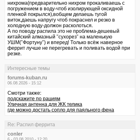
нихрома(предварительно нихром прокаливаешь с
погружением в воду-чтоб изолирующей оксидной
пленкой покрылся),вобщем делаешь тугой
виток,даешь напругу чтоб покраснел и резко в
холодную воду-должон расколоться.
А по поводу распила это не проблема-дешевый
китайский алмазный "сухорез" на маленькую
УШМ("Фортуну") и вперед! Только всёж наверное
феррит лучше не перегревать и поливать водой при
резке.
Интересные темы
forums-kuban.ru
06.08.2026 - 15:12
Смотри также:
подскажите по рациям
Уличная антенна для ЖК телика
где можно достать сопло для паяльного фена
Re: Распил феррита
conler
6 - 03.08.2010 - 12:20