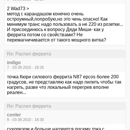
2 Wad73 >
метод с карандашом конечно очень
остроумный,попробую,но это чень опасно! Как
минимум транс надо пользовать а не 220 из розетки...
И присоединюсь к вопросу Дяди Миши- как у
феррита потом со свойствами? Не
перемагничивается от такого мощного витка?
Re: Распил феррита
indigo
7 - 03.08.2010 - 18:26
точка Кюри силового феррита N87 epcos более 200
градусов, не представляю как надо пилить чтобы так
нагреть, разве что локальный перегрев вполне
реален...
Re: Распил феррита
conler
8 - 03.08.2010 - 18:30
сухорезом и больше нагреется,посему тока с