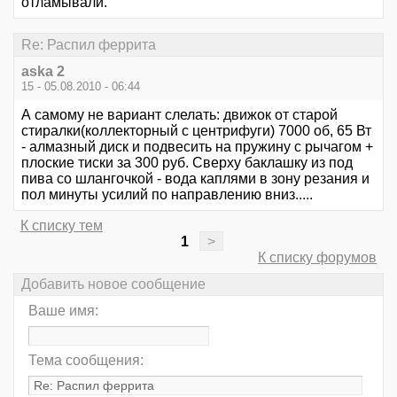
отламывали.
Re: Распил феррита
aska 2
15 - 05.08.2010 - 06:44
А самому не вариант слелать: движок от старой
стиралки(коллекторный с центрифуги) 7000 об, 65 Вт
- алмазный диск и подвесить на пружину с рычагом +
плоские тиски за 300 руб. Сверху баклашку из под
пива со шлангочкой - вода каплями в зону резания и
пол минуты усилий по направлению вниз.....
К списку тем
1
>
К списку форумов
Добавить новое сообщение
Ваше имя:
Тема сообщения: