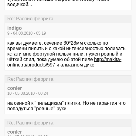
водичкой...
Re: Распил феррита
indigo
9 - 04.08.2010 - 05:19
как вы думаете, сечение 30*28мм сколько по
времени пилить и с какой интенсивностью поливать,
кстати мне фортуной нельзя пили, нужен ровный и
чёткий спил, пока думаю об этой пиле
http://makita-
online.ru/products/597
и алмазном дике
Re: Распил феррита
conler
10 - 05.08.2010 - 00:24
на сенной к "пильщикам" плитки. Но не гарантия что
попадуться "ровные" руки
Re: Распил феррита
conler