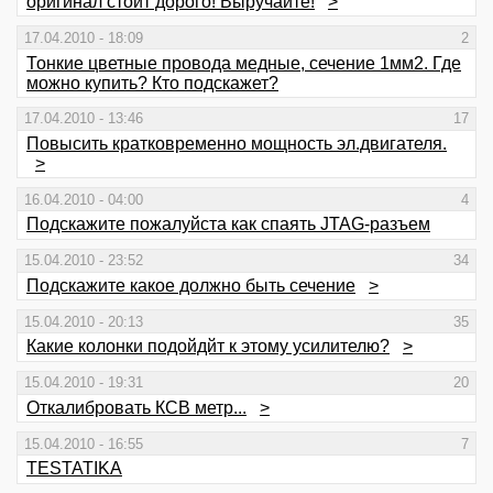
оригинал стоит дорого! Выручайте!
>
17.04.2010 - 18:09
2
Тонкие цветные провода медные, сечение 1мм2. Где
можно купить? Кто подскажет?
17.04.2010 - 13:46
17
Повысить кратковременно мощность эл.двигателя.
>
16.04.2010 - 04:00
4
Подскажите пожалуйста как спаять JTAG-разъем
15.04.2010 - 23:52
34
Подскажите какое должно быть сечение
>
15.04.2010 - 20:13
35
Какие колонки подойдйт к этому усилителю?
>
15.04.2010 - 19:31
20
Откалибровать КСВ метр...
>
15.04.2010 - 16:55
7
TESTATIKA