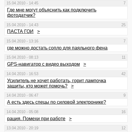
15.04.2010 - 14:45
7
Где мне могут объяснить как подключить
фотодатчик?
15.04.2010 - 14:43
25
ПАСТА ГОИ
>
15.04.2010 - 13:16
7
где можно достать сопло для паяльного фена
15.04.2010 - 08:13
11
GPS-навигатор с видео выходом
>
14.04.2010 - 16:53
42
Усилитель не хочет работать, горит лампочка
защиты, кто может помочь?
>
14.04.2010 - 06:47
9
А есть здесь спецы по силовой электронике?
14.04.2010 - 05:08
16
рация. Помехи при работе
>
13.04.2010 - 20:19
12