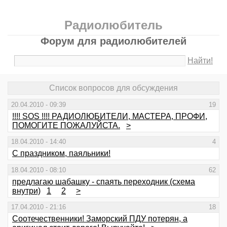
Радиолюбитель
Форум для радиолюбителей
Найти!
Список вопросов для обсуждения
20.04.2010 - 09:39
19
!!!! SOS !!!! РАДИОЛЮБИТЕЛИ, МАСТЕРА, ПРОФИ,
ПОМОГИТЕ ПОЖАЛУЙСТА.
>
18.04.2010 - 14:40
4
С праздником, паяльники!
18.04.2010 - 08:10
62
предлагаю шабашку - спаять переходник (схема
внутри)
1
2
>
17.04.2010 - 21:16
18
Соотечественники! Заморский ПДУ потерян, а