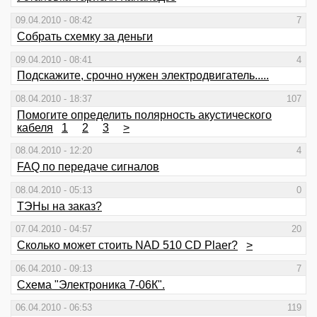
09.04.2010 - 08:42
7
Собрать схемку за деньги
09.04.2010 - 08:41
4
Подскажите, срочно нужен электродвигатель.....
08.04.2010 - 18:37
107
Помогите определить полярность акустического
кабеля
1
2
3
>
08.04.2010 - 12:20
4
FAQ по передаче сигналов
08.04.2010 - 05:13
0
ТЭНы на заказ?
07.04.2010 - 04:57
20
Сколько может стоить NAD 510 CD Plaer?
>
06.04.2010 - 09:13
7
Схема "Электроника 7-06К".
06.04.2010 - 06:53
119