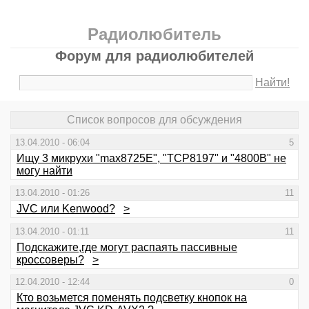
Радиолюбитель
Форум для радиолюбителей
Найти!
Список вопросов для обсуждения
13.04.2010 - 06:04
5
Ищу 3 микрухи "max8725E", "TCP8197" и "4800B" не
могу найти
13.04.2010 - 01:26
11
JVC или Kenwood?
>
13.04.2010 - 01:11
11
Подскажите,где могут распаять пассивные
кроссоверы?
>
12.04.2010 - 12:44
0
Кто возьмется поменять подсветку кнопок на