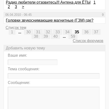
Радио любители отзовитесь!!! Антена для ЁТЫ
1
2
3
>
06.04.2010 - 06:45
9
Головки звукоснимающие магнитные (ГЗМ) где?
Список тем
1
...
30
31
32
33
34
35
36
37
38
39
40
...
59
Список форумов
Добавить новую тему
Ваше имя:
Тема сообщения:
Сообщение: