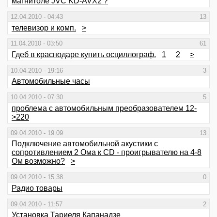
магнитоле JVC KD-AVX2 ?
12.04.2010 - 04:43
13
телевизор и комп.
>
11.04.2010 - 03:50
61
Гдеб в краснодаре купить осциллограф.
1
2
>
10.04.2010 - 19:16
3
Автомобильные часы
10.04.2010 - 07:30
5
проблема с автомобильным преобразователем 12-
>220
09.04.2010 - 19:09
13
Подключение автомобильной акустики с
сопротивлением 2 Ома к СD - проигрывателю на 4-8
Ом возможно?
>
09.04.2010 - 15:38
0
Радио товары
09.04.2010 - 11:57
2
Установка Тариеля Капанадзе