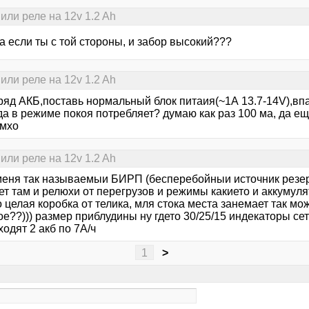
или реле на 12v 1.2 Ah
,а если ты с той стороны, и забор высокий???
или реле на 12v 1.2 Ah
ряд АКБ,поставь нормальный блок питаия(~1А 13.7-14V),впа
а в режиме покоя потребляет? думаю как раз 100 ма, да ещ
имхо
или реле на 12v 1.2 Ah
 меня так называемыи БИРП (бесперебойныи источник резерв
т там и релюхи от перегрузов и режимы какието и аккумулят
 целая коробка от телика, мля стока места занемает так м
е??))) размер приблудины ну гдето 30/25/15 индекаторы сет
ходят 2 акб по 7А/ч
1
>