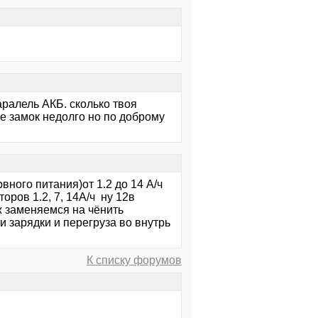
ралель АКБ. сколько твоя
е замок недолго но по доброму
ного питания)от 1.2 до 14 А/ч
оров 1.2, 7, 14А/ч ну 12в
ож заменяемся на чёнить
и зарядки и перегруза во внутрь
К списку форумов