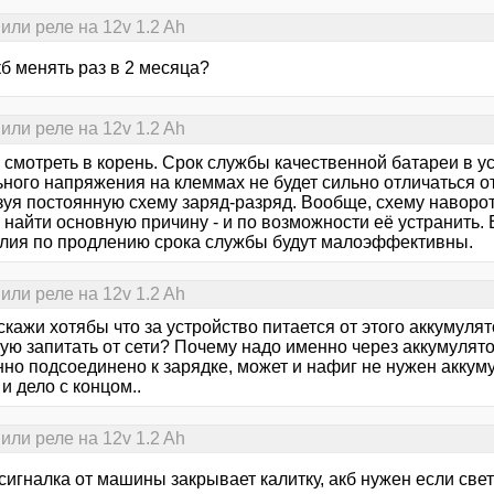
или реле на 12v 1.2 Ah
кб менять раз в 2 месяца?
или реле на 12v 1.2 Ah
, смотреть в корень. Срок службы качественной батареи в 
ного напряжения на клеммах не будет сильно отличаться от
зуя постоянную схему заряд-разряд. Вообще, схему наворо
найти основную причину - и по возможности её устранить. Е
илия по продлению срока службы будут малоэффективны.
или реле на 12v 1.2 Ah
скажи хотябы что за устройство питается от этого аккумулят
ую запитать от сети? Почему надо именно через аккумулято
нно подсоединено к зарядке, может и нафиг не нужен аккум
 и дело с концом..
или реле на 12v 1.2 Ah
сигналка от машины закрывает калитку, акб нужен если све