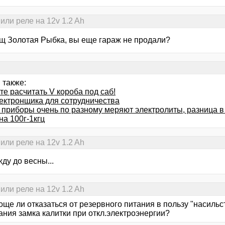
или реле на 12v 1.2 Ah
щ Золотая Рыбка, вы еще гараж не продали?
 также:
е расчитать V короба под саб!
ектронщика для сотрудничества
приборы очень по разному меряют электролиты, разница в р
на 100г-1кгц
или реле на 12v 1.2 Ah
ду до весны...
или реле на 12v 1.2 Ah
още ли отказаться от резервного питания в пользу "насиль
ания замка калитки при откл.электроэнергии?