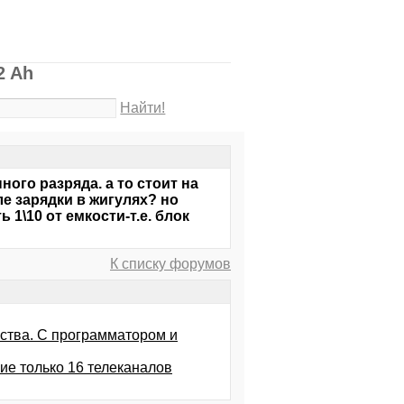
2 Ah
Найти!
ого разряда. а то стоит на
ле зарядки в жигулях? но
1\10 от емкости-т.е. блок
К списку форумов
ства. С программатором и
ие только 16 телеканалов