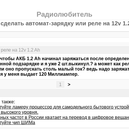
Радиолюбитель
 сделать автомат-зарядку или реле на 12v 1.
 реле на 12v 1.2 Ah
чтобы АКБ 1.2 Ah начинал заряжаться после определенн
нной подзарядке и я уже 2 шт.выкинул.? а может как ре
ли оно пропускать столь малый ток? ведь надо заряжать 
я у меня выдает 120 Миллиампер.
1
>
 также:
туйте ламеру процессор для самодельного бытового устрой
 высокого уровня.
ных частот в России хватает на перевод в цифровое вещан
туйте чип ШИМа