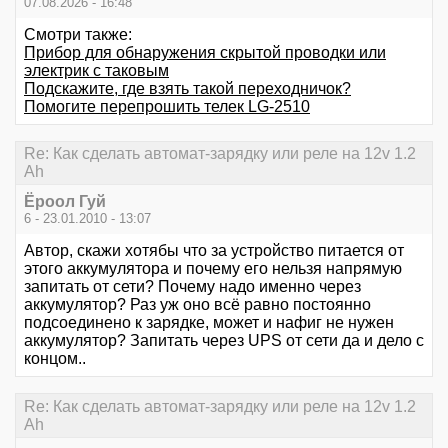
07.08.2026 - 16:48
Смотри также:
Прибор для обнаружения скрытой проводки или
электрик с таковым
Подскажите, где взять такой переходничок?
Помогите перепрошить телек LG-2510
Re: Как сделать автомат-зарядку или реле на 12v 1.2
Ah
Ёроол Гуй
6 - 23.01.2010 - 13:07
Автор, скажи хотябы что за устройство питается от
этого аккумулятора и почему его нельзя напрямую
запитать от сети? Почему надо именно через
аккумулятор? Раз уж оно всё равно постоянно
подсоединено к зарядке, может и нафиг не нужен
аккумулятор? Запитать через UPS от сети да и дело с
концом..
Re: Как сделать автомат-зарядку или реле на 12v 1.2
Ah