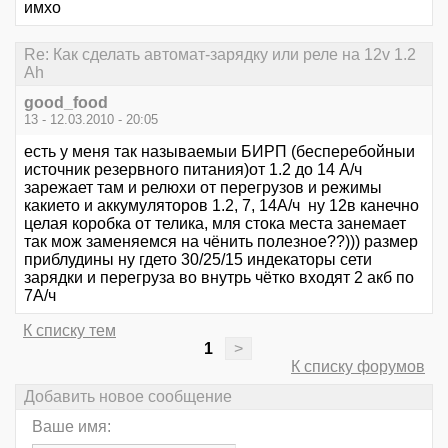
имхо
Re: Как сделать автомат-зарядку или реле на 12v 1.2
Ah
good_food
13 - 12.03.2010 - 20:05
есть у меня так называемыи БИРП (бесперебойныи
источник резервного питания)от 1.2 до 14 А/ч
зарежает там и релюхи от перегрузов и режимы
какието и аккумуляторов 1.2, 7, 14А/ч ну 12в канечно
целая коробка от телика, мля стока места занемает
так мож заменяемся на чёнить полезное??))) размер
приблудины ну гдето 30/25/15 индекаторы сети
зарядки и перегруза во внутрь чётко входят 2 акб по
7А/ч
К списку тем
1
>
К списку форумов
Добавить новое сообщение
Ваше имя: