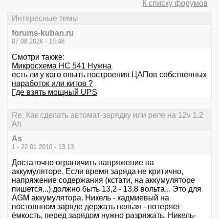
К списку форумов
Интересные темы
forums-kuban.ru
07.08.2026 - 16:48
Смотри также:
Микросхема НС 541 Нужна
есть ли у кого опыть построения ЦАПов собственных
наработок или китов ?
Где взять мощный UPS
Re: Как сделать автомат-зарядку или реле на 12v 1.2
Ah
As
1 - 22.01.2010 - 13:13
Достаточно ограничить напряжение на
аккумуляторе. Если время заряда не критично,
напряжение содержания (кстати, на аккумуляторе
пишется...) должно быть 13,2 - 13,8 вольта... Это для
AGM аккумулятора. Никель - кадмиевый на
постоянном заряде держать нельзя - потеряет
ёмкость, перед зарядом нужно разряжать. Никель-