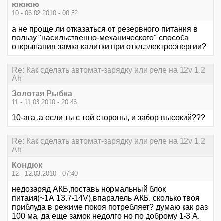
юююю
10 - 06.02.2010 - 00:52
а не проще ли отказаться от резервного питания в
пользу "насильственно-механического" способа
открывания замка калитки при откл.электроэнергии?
Re: Как сделать автомат-зарядку или реле на 12v 1.2
Ah
Золотая Рыбка
11 - 11.03.2010 - 20:46
10-ага ,а если ты с той стороны, и забор высокий???
Re: Как сделать автомат-зарядку или реле на 12v 1.2
Ah
Кондюк
12 - 12.03.2010 - 07:40
недозаряд АКБ,поставь нормальный блок
питаия(~1А 13.7-14V),впаралель АКБ. сколько твоя
приблуда в режиме покоя потребляет? думаю как раз
100 ма, да еще замок недолго но по доброму 1-3 А.