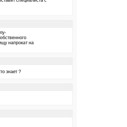
оставит специалиста с
лу-
собственного
ищу напрокат на
то знает ?