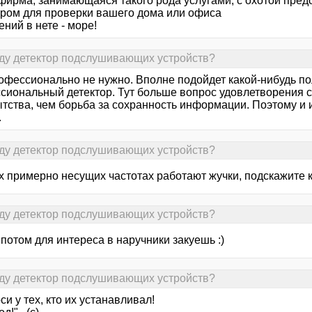
фирма, занимающаяся такого рода услугами, с охотой пред
ором для проверки вашего дома или офиса
ний в нете - море!
нду детектор подслушивающих устройств?
офессионально не нужно. Вполне подойдет какой-нибудь по
сиональный детектор. Тут больше вопрос удовлетворения 
тства, чем борьба за сохранность информации. Поэтому и 
.
нду детектор подслушивающих устройств?
х примерно несущих частотах работают жучки, подскажите к
нду детектор подслушивающих устройств?
а потом для интереса в наручники закуешь :)
нду детектор подслушивающих устройств?
оси у тех, кто их устанавливал!