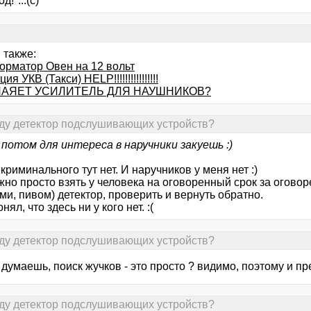
д!"...(с)
 также:
орматор Овен на 12 вольт
ия УКВ (Такси) HELP!!!!!!!!!!!!!!!!
ПАЯЕТ УСИЛИТЕЛЬ ДЛЯ НАУШНИКОВ?
нду детектор подслушивающих устройств?
а потом для интереса в наручники закуешь :)
криминального тут нет. И наручников у меня нет :)
жно просто взять у человека на оговоренный срок за огово
ми, пивом) детектор, проверить и вернуть обратно.
нял, что здесь ни у кого нет. :(
нду детектор подслушивающих устройств?
ы думаешь, поиск жучков - это просто ? видимо, поэтому и п
нду детектор подслушивающих устройств?