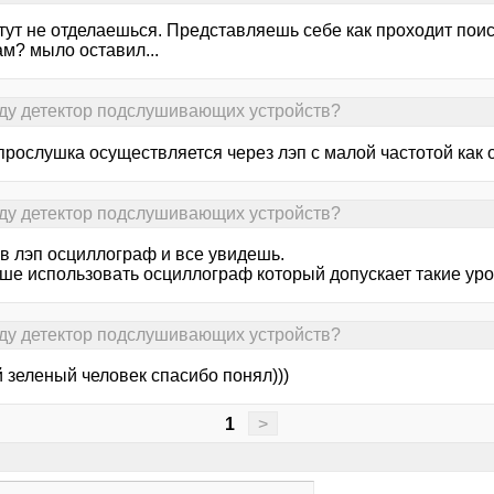
тут не отделаешься. Представляешь себе как проходит пои
м? мыло оставил...
нду детектор подслушивающих устройств?
 прослушка осуществляется через лэп с малой частотой как
нду детектор подслушивающих устройств?
 в лэп осциллограф и все увидешь.
ше использовать осциллограф который допускает такие уро
нду детектор подслушивающих устройств?
 зеленый человек спасибо понял)))
1
>