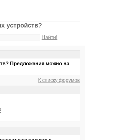
х устройств?
Найти!
ств? Предложения можно на
К списку форумов
?