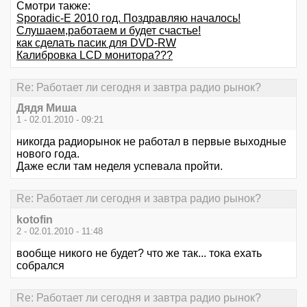
Смотри также:
Sporadic-E 2010 год. Поздравляю началось!
Слушаем,работаем и будет счастье!
как сделать пасик для DVD-RW
Калибровка LCD монитора???
Re: Работает ли сегодня и завтра радио рынок?
Дядя Миша
1 - 02.01.2010 - 09:21
никогда радиорынок не работал в первые выходные
нового года.
Даже если там неделя успевала пройти.
Re: Работает ли сегодня и завтра радио рынок?
kotofin
2 - 02.01.2010 - 11:48
вообще никого не будет? что же так... тока ехать
собрался
Re: Работает ли сегодня и завтра радио рынок?